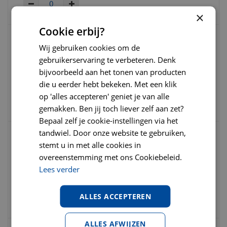
×
Cookie erbij?
Wij gebruiken cookies om de
Voskes rawhide eend twist 400 gram (+/-
40 stuks)
gebruikerservaring te verbeteren. Denk
bijvoorbeeld aan het tonen van producten
die u eerder hebt bekeken. Met een klik
€
8
,
95
€
12
,
80
€
0
,
00
op 'alles accepteren' geniet je van alle
gemakken. Ben jij toch liever zelf aan zet?
Bepaal zelf je cookie-instellingen via het
tandwiel. Door onze website te gebruiken,
stemt u in met alle cookies in
Voskes rawhide runderhuid, rund en kip
12.5 cm per stuk
overeenstemming met ons Cookiebeleid.
Lees verder
€
1
,
95
€
2
,
50
€
0
,
00
ALLES ACCEPTEREN
ALLES AFWIJZEN