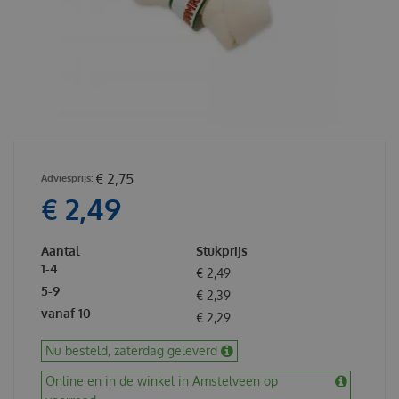
€
2
,
75
€
2
,
49
Aantal
Stukprijs
1-4
€
2
,
49
5-9
€
2
,
39
vanaf 10
€
2
,
29
Nu besteld, zaterdag geleverd
Online en in de winkel in Amstelveen op