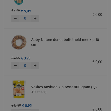
€
5
,
09
€
5
,
99
€
0
,
00
Abby Nature donut buffelhuid met kip 10
cm
€
3
,
95
€
4
,
95
€
0
,
00
Voskes rawhide kip twist 400 gram (+/-
40 stuks)
€
8
,
95
€
12
,
80
€
0
,
00