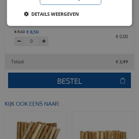
Abby Nature 100% puur lamsoren
DETAILS WEERGEVEN
gedroogd 150 gram
€
8
,
50
€
9
,
50
€
0
,
00
Totaal
€
2
,
49
KIJK OOK EENS NAAR: