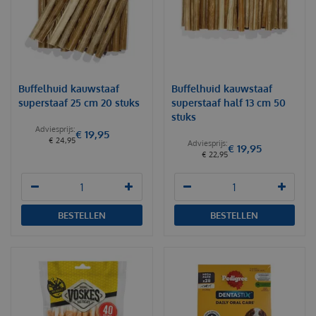
Buffelhuid kauwstaaf
Buffelhuid kauwstaaf
superstaaf 25 cm 20 stuks
superstaaf half 13 cm 50
stuks
€
19
,
95
€
24
,
95
€
19
,
95
€
22
,
95
BESTELLEN
BESTELLEN