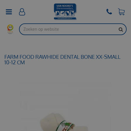
G
a
n
a
a
r
c
o
n
t
FARM FOOD RAWHIDE DENTAL BONE XX-SMALL
e
10-12 CM
n
t