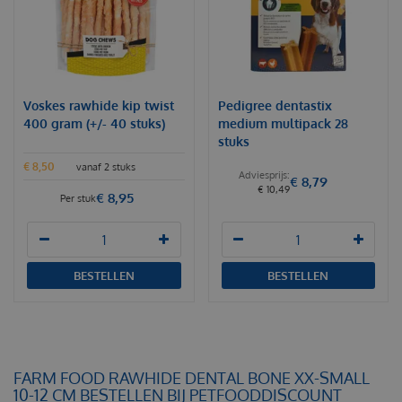
Voskes rawhide kip twist
Pedigree dentastix
400 gram (+/- 40 stuks)
medium multipack 28
stuks
€
8
,
50
vanaf 2 stuks
€
8
,
79
€
10
,
49
€
8
,
95
Per stuk
BESTELLEN
BESTELLEN
FARM FOOD RAWHIDE DENTAL BONE XX-SMALL
10-12 CM BESTELLEN BIJ PETFOODDISCOUNT