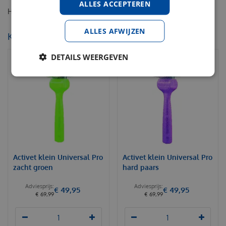
ALLES ACCEPTEREN
Hondenkam korte/lange tanden
ALLES AFWIJZEN
KIJK OOK EENS NAAR:
DETAILS WEERGEVEN
Activet klein Universal Pro
Activet klein Universal Pro
zacht groen
hard paars
€
49
,
95
€
49
,
95
€
69
,
99
€
69
,
99