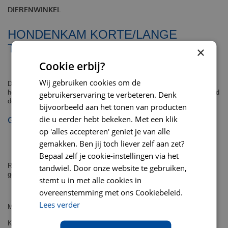
DIERENWINKEL
HONDENKAM KORTE/LANGE
TANDEN
×
Cookie erbij?
Wij gebruiken cookies om de
Dit is een kam met korte en lange tanden, ideaal om de vacht klitvrij te
houden maar niet alle ondervacht te verwijderen. Hij ligt goed in de hand
gebruikerservaring te verbeteren. Denk
doordat de kam een handvat heeft met een stevige grip.
bijvoorbeeld aan het tonen van producten
die u eerder hebt bekeken. Met een klik
GESCHIKT VOOR HONDEN MET:
op 'alles accepteren' geniet je van alle
stockhaar
gemakken. Ben jij toch liever zelf aan zet?
lang haar
Bepaal zelf je cookie-instellingen via het
Reinigen kan simpel onder de kraan, bij sterke vervuiling afwasmiddel
tandwiel. Door onze website te gebruiken,
gebruiken.
stemt u in met alle cookies in
overeenstemming met ons Cookiebeleid.
Lees verder
Materiaal: tanden metaal, frame kunststof
Kleur: zwart met groen