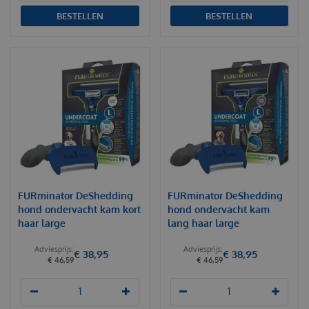
BESTELLEN
BESTELLEN
FURminator DeShedding
FURminator DeShedding
hond ondervacht kam kort
hond ondervacht kam
haar large
lang haar large
€
38
,
95
€
38
,
95
€
46
,
59
€
46
,
59