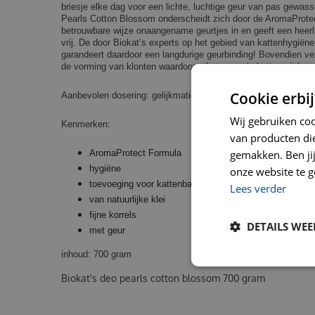
briesje elke dag voor een lichte, luchtige geur van pas gewa
Pearls Cotton Blossom onderscheidt zich door de AromaProt
betrouwbare wijze onaangename geurtjes in en geeft een heer
vrij. De door Biokat’s experts op het gebied van kattenhygië
garandeert daardoor een langdurige geurbinding! Bovendien v
de vorming van klonten waardoor u het normale kattengrit lang
Cookie erbij
Aanbevolen dosering: gelijkmatig over het grit verdelen.
Wij gebruiken co
Kenmerken:
van producten die
gemakken. Ben jij 
AromaProtect Formula
hygiëne
onze website te g
toevoeging voor kattenbakvullingen
Lees verder
van natuurlijke klei
fijne korrels
DETAILS WE
met geur
inhoud: 700 gram
Biokat's deo pearls cotton blossom 700 gram