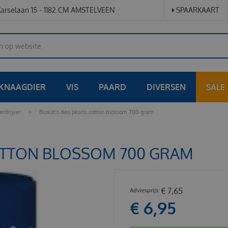
arselaan 15 - 1182 CM AMSTELVEEN
SPAARKAART
KNAAGDIER
VIS
PAARD
DIVERSEN
SALE
rdrijver
>
Biokat's deo pearls cotton blossom 700 gram
COTTON BLOSSOM 700 GRAM
€
7
,
65
€
6
,
95