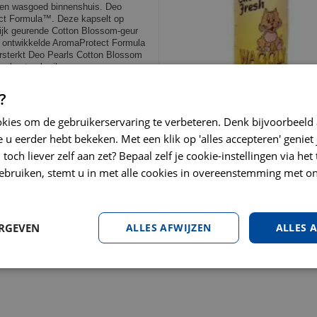
ssen wasgoed binnenshuis. Deo
ect Formula™. Deze kapselt op
lijk geurende Cotton Blossom-geur
ne ontwikkelde AromaProtect Formula
ersterkt Deo Pearls Cotton Blossom
er kunt gebruiken.
?
okies om de gebruikerservaring te verbeteren. Denk bijvoorbeeld
Waggly katbakgeurverdrijver 
 u eerder hebt bekeken. Met een klik op 'alles accepteren' geniet 
gram
toch liever zelf aan zet? Bepaal zelf je cookie-instellingen via he
€
4
,
49
ebruiken, stemt u in met alle cookies in overeenstemming met on
€
5
,
49
BESTEL
ERGEVEN
ALLES AFWIJZEN
ALLES 