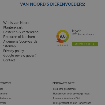
VAN NOORD'S DIERENVOEDERS:
Wie is van Noord
Klantenkaart
Bestellen & Verzending
Retouren of klachten
Algemene Voorwaarden
Sitemap
Privacy policy
Google review geven?
Contact
TTENVOER
DIERENARTS DIEET
oer
Medische problemen
tenvoer
Hondenvoer voor gevoelige maag
kattenvoer
Eukanuba Veterinary Diet
envoer
Hill's prescription diet Hondenvoer