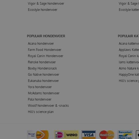
Vigor & Sage hondenvoer
Vigor & Sage 
Ecostyle hondenvoer
Ecostyle katte
POPULAIR HONDENVOER
POPULAIR K
Acana hondenvoer
Acana kattenv
Farm Food Hondenvoer
Applaws Katte
Royal Canin Hondenvoer
Royal Canin k
Renske hondenvoer
Iams kattenvo
Boxby Hondensnack
Almo Nature k
Go Native hondenvoer
HappyOne kat
Eukanuba hondenvoer
Hill's science
Yora hondenvoer
McAdams hondenvoer
Pala hondenvoer
Woolf hondenvoer & -snacks
Hill's science plan
BIOKAT'S DEO PEARLS COTTON BL
€
6
,
95
€
7
,
65
Voor