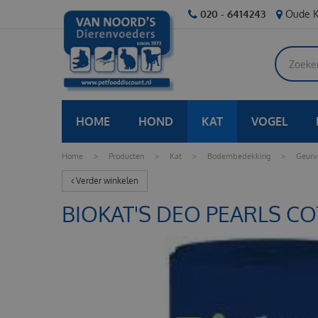
Ga
020 - 6414243
Oude K
naar
content
HOME
HOND
KAT
VOGEL
Home
>
Producten
>
Kat
>
Bodembedekking
>
Geurve
Verder winkelen
BIOKAT'S DEO PEARLS 