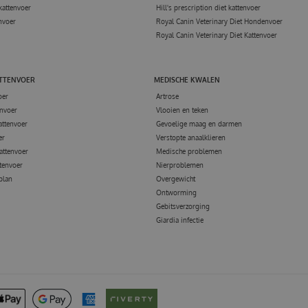
kattenvoer
Hill's prescription diet kattenvoer
nvoer
Royal Canin Veterinary Diet Hondenvoer
Royal Canin Veterinary Diet Kattenvoer
ATTENVOER
MEDISCHE KWALEN
oer
Artrose
nvoer
Vlooien en teken
attenvoer
Gevoelige maag en darmen
er
Verstopte anaalklieren
attenvoer
Medische problemen
tenvoer
Nierproblemen
 plan
Overgewicht
Ontworming
Gebitsverzorging
Giardia infectie
OSSOM 700 GRAM