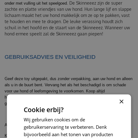
De Skinneeez zijn de super
onder met vulling uit het speelgoed.
zachte en platte vriendjes van uw hond. Hun lange lijf en slappe
lichaam maakt het uw hond makkelijk om ze op te pakken, vast
te houden en mee te dragen. De leuke verassing houdt zich
schuil in het hoofd en de staart van de Skinneeez. Wanneer uw
hond ermee speelt zal de Skinneeez gaan piepen!
GEBRUIKSADVIES EN VEILIGHEID
Geef deze toy uitgepakt, dus zonder verpakking, aan uw hond en alleen
als u in de buurt bent. Vervang het als het beschadigd is om schade
voor uw hond of leefomgeving te voorkomen. Koop altijd
hondenspeelgoed dat is afgestemd op het formaat van uw hond. Dit is
×
geen kinderspeelgoed.
Cookie erbij?
Wij gebruiken cookies om de
Afmeting: lengte 38 cm
gebruikerservaring te verbeteren. Denk
bijvoorbeeld aan het tonen van producten
Kleur: grijs