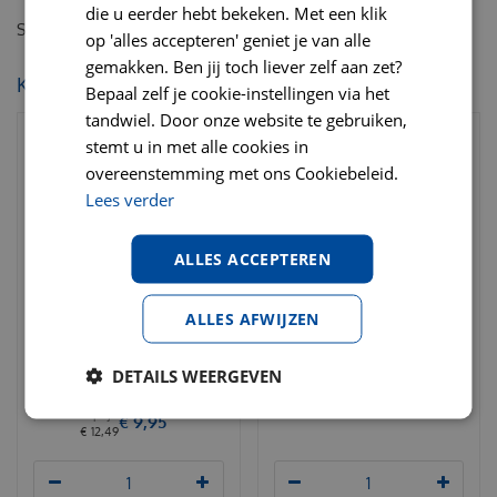
die u eerder hebt bekeken. Met een klik
Skinneeez konijn 38 cm
op 'alles accepteren' geniet je van alle
gemakken. Ben jij toch liever zelf aan zet?
KIJK OOK EENS NAAR:
Bepaal zelf je cookie-instellingen via het
tandwiel. Door onze website te gebruiken,
stemt u in met alle cookies in
overeenstemming met ons Cookiebeleid.
Lees verder
ALLES ACCEPTEREN
ALLES AFWIJZEN
Chuckit ultra ball medium
Rogz lighthouse
2-pack
DETAILS WEERGEVEN
€
22
,
95
€
24
,
95
€
9
,
95
€
12
,
49