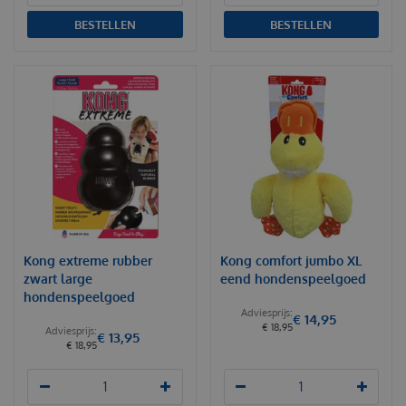
BESTELLEN
BESTELLEN
Kong extreme rubber
Kong comfort jumbo XL
zwart large
eend hondenspeelgoed
hondenspeelgoed
€
14
,
95
€
18
,
95
€
13
,
95
€
18
,
95