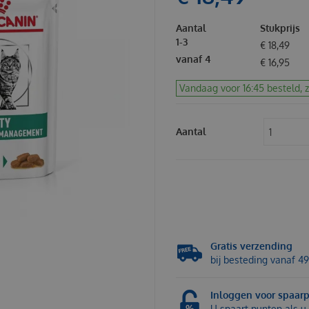
Aantal
Stukprijs
1-3
€
18
,
49
vanaf 4
€
16
,
95
Vandaag voor 16:45 besteld, 
Aantal
Gratis verzending
bij besteding vanaf 49
Inloggen voor spaar
U spaart punten als u 