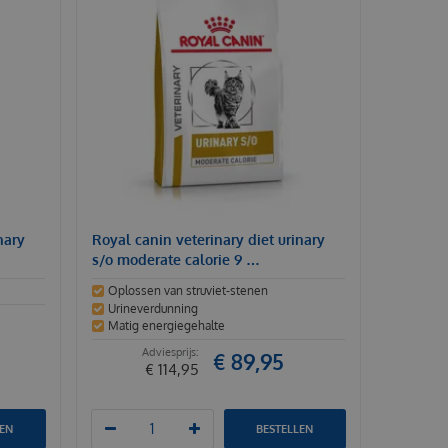
nary
Royal canin veterinary diet urinary
s/o moderate calorie 9 …
Oplossen van struviet-stenen
Urineverdunning
Matig energiegehalte
€
89
,
95
€
114
,
95
LEN
BESTELLEN