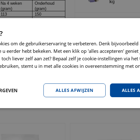
kg
Na 4 weken
Onderhoud
(gram)
(gram)
113
150
150
200
Royal canin ve
184
245
diet satiety w
216
290
?
management 
246
330
Kattenvoer
275
365
okies om de gebruikerservaring te verbeteren. Denk bijvoorbeeld
302
405
 u eerder hebt bekeken. Met een klik op 'alles accepteren' geniet 
328
440
toch liever zelf aan zet? Bepaal zelf je cookie-instellingen via he
354
470
ebruiken, stemt u in met alle cookies in overeenstemming met on
ERGEVEN
ALLES AFWIJZEN
ALLES 