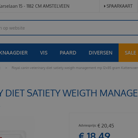
arselaan 15 - 1182 CM AMSTELVEEN
SPAARKAART
KNAAGDIER
VIS
PAARD
DIVERSEN
SALE
t
>
Royal canin veterinary diet satiety weigth management mp 12x85 gram Kattenvoer
Y DIET SATIETY WEIGTH MANAG
R
€
20
,
45
€
18
,
49