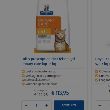
Hill's prescription diet feline c/d
Royal can
urinary care kip 12 kg …
s/o 7 kg
Lost struviet-stenen op
Oplosse
Verlaagt risico vorming van
Urineve
calcuimoxalaatstenen
Laag ma
Voor een gezonde blaas
€
113
,
95
€
122
,
95
BESTELLEN