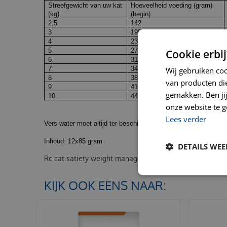
Streefgewicht van uw kat
Hoeveelheid voeding (gram)
(kg)
(begin)
2,5
142
3
190
4
233
5
273
Cookie erbij
6
311
7
347
Wij gebruiken co
8
381
van producten die
9
414
gemakken. Ben jij 
10
447
onze website te g
Lees verder
Vers water moet altijd ter beschikking staan.
Inhoud: 12x85 gram
DETAILS WE
Rc cat satiety weight management mp 12x85 gram
KIJK OOK EENS NAAR: