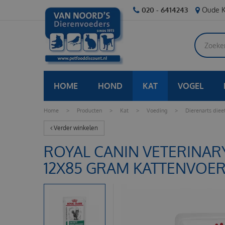
Ga
020 - 6414243
Oude K
naar
content
HOME
HOND
KAT
VOGEL
Home
>
Producten
>
Kat
>
Voeding
>
Dierenarts diee
Verder winkelen
ROYAL CANIN VETERINAR
12X85 GRAM KATTENVOE