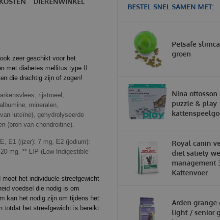
KOSTEN
DIERENWINKEL
BESTEL SNEL SAMEN MET:
Petsafe slimca
groen
 ook zeer geschikt voor het
n met diabetes mellitus type II.
ten die drachtig zijn of zogen!
Nina ottosson 
arkensvlees, rijstmeel,
puzzle & play
albumine, mineralen,
kattenspeelg
van luteïne), gehydrolyseerde
n (bron van chondroitine).
, E1 (ijzer): 7 mg, E2 (jodium):
Royal canin ve
20 mg. ** LIP (Low Indigestible
diet satiety w
management 3
Kattenvoer
moet het individuele streefgewicht
heid voedsel die nodig is om
m kan het nodig zijn om tijdens het
Arden grange 
n totdat het streefgewicht is bereikt.
light / senior 