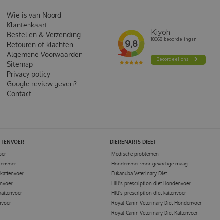
Wie is van Noord
Klantenkaart
Bestellen & Verzending
Retouren of klachten
Algemene Voorwaarden
Sitemap
Privacy policy
Google review geven?
Contact
TTENVOER
DIERENARTS DIEET
oer
Medische problemen
tenvoer
Hondenvoer voor gevoelige maag
kattenvoer
Eukanuba Veterinary Diet
envoer
Hill's prescription diet Hondenvoer
kattenvoer
Hill's prescription diet kattenvoer
nvoer
Royal Canin Veterinary Diet Hondenvoer
Royal Canin Veterinary Diet Kattenvoer