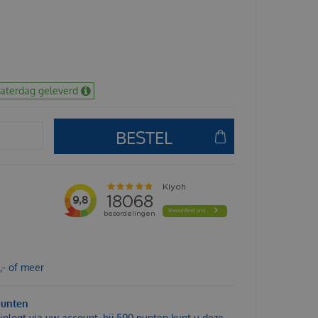
zaterdag geleverd
,- of meer
punten
inlogt via uw account, bij 500 punten kunt u deze