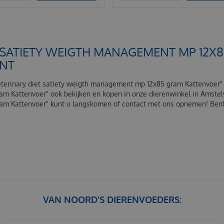
T SATIETY WEIGTH MANAGEMENT MP 12
UNT
veterinary diet satiety weigth management mp 12x85 gram Kattenvoer" o
m Kattenvoer" ook bekijken en kopen in onze dierenwinkel in Amstelv
ram Kattenvoer" kunt u langskomen of contact met ons opnemen! Bent
VAN NOORD'S DIERENVOEDERS: