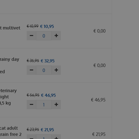
€
10
,
95
€
10
,
99
t multivet
€
0
,
00
rainy day
€
32
,
95
€
35
,
95
€
0
,
00
oed
terinary
€
46
,
95
€
56
,
95
eight
€
46
,
95
,5 kg
cat adult
€
21
,
95
€
23
,
95
grain free 2
€
21
,
95