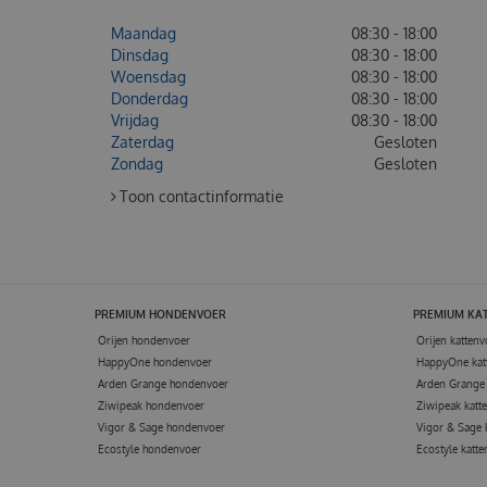
Maandag
08:30 - 18:00
Dinsdag
08:30 - 18:00
Woensdag
08:30 - 18:00
Donderdag
08:30 - 18:00
Vrijdag
08:30 - 18:00
Zaterdag
Gesloten
Zondag
Gesloten
Toon contactinformatie
PREMIUM HONDENVOER
PREMIUM KA
Orijen hondenvoer
Orijen kattenv
HappyOne hondenvoer
HappyOne kat
Arden Grange hondenvoer
Arden Grange 
Ziwipeak hondenvoer
Ziwipeak katt
Vigor & Sage hondenvoer
Vigor & Sage 
Ecostyle hondenvoer
Ecostyle katte