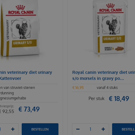
in veterinary diet urinary
Royal canin veterinary diet uri
 Kattenvoer
s/o morsels in gravy po…
n van struviet-stenen
€
16
,
95
vanaf 4 stuks
rdunning
€
18
,
49
Per stuk
gnesiumgehalte
€
73
,
49
€
92
,
55
BESTELLEN
BESTEL