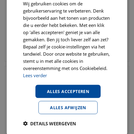
Wij gebruiken cookies om de
Flexi rollijn classic tape
Kngf dressuurlijn 1.5 cm x
gebruikerservaring te verbeteren. Denk
large 8 meter zwart
1,90 meter
bijvoorbeeld aan het tonen van producten
€
28
,
95
€
38
,
95
die u eerder hebt bekeken. Met een klik
€
36
,
50
€
48
,
95
op 'alles accepteren' geniet je van alle
gemakken. Ben jij toch liever zelf aan zet?
Bepaal zelf je cookie-instellingen via het
BESTELLEN
BESTELLEN
tandwiel. Door onze website te gebruiken,
stemt u in met alle cookies in
overeenstemming met ons Cookiebeleid.
Lees verder
ALLES ACCEPTEREN
ALLES AFWIJZEN
DETAILS WEERGEVEN
Flexi rollijn new comfort
Flexi rollijn classic tape L