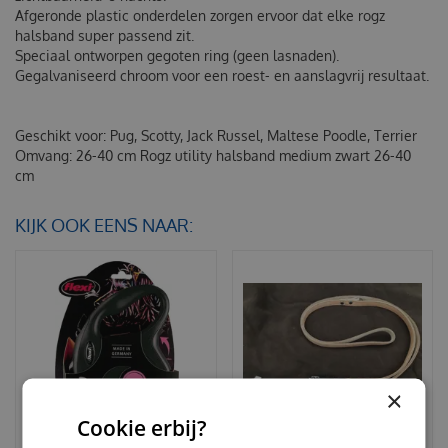
Afgeronde plastic onderdelen zorgen ervoor dat elke rogz
halsband super passend zit.
Speciaal ontworpen gegoten ring (geen lasnaden).
Gegalvaniseerd chroom voor een roest- en aanslagvrij resultaat.
Geschikt voor: Pug, Scotty, Jack Russel, Maltese Poodle, Terrier
Omvang: 26-40 cm
Rogz utility halsband medium zwart 26-40
cm
KIJK OOK EENS NAAR:
×
Cookie erbij?