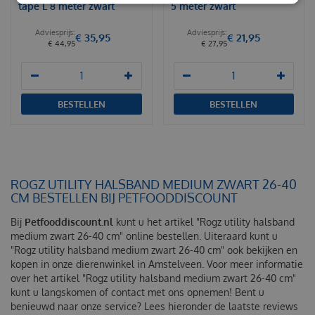
tape L 8 meter zwart
5 meter zwart
€
35
,
95
€
21
,
95
€
44
,
95
€
27
,
95
BESTELLEN
BESTELLEN
ROGZ UTILITY HALSBAND MEDIUM ZWART 26-40
CM BESTELLEN BIJ PETFOODDISCOUNT
Bij
Petfooddiscount.nl
kunt u het artikel "Rogz utility halsband
medium zwart 26-40 cm" online bestellen. Uiteraard kunt u
"Rogz utility halsband medium zwart 26-40 cm" ook bekijken en
kopen in onze dierenwinkel in Amstelveen. Voor meer informatie
over het artikel "Rogz utility halsband medium zwart 26-40 cm"
kunt u langskomen of contact met ons opnemen! Bent u
benieuwd naar onze service? Lees hieronder de laatste reviews