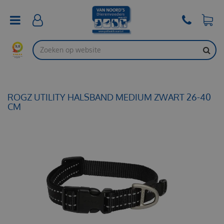
G
a
n
a
a
r
c
o
n
t
ROGZ UTILITY HALSBAND MEDIUM ZWART 26-40
e
CM
n
t