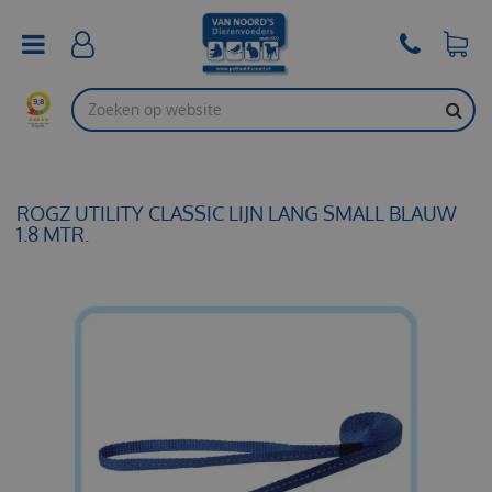
G
a
n
a
a
r
c
o
n
t
ROGZ UTILITY CLASSIC LIJN LANG SMALL BLAUW
e
1.8 MTR.
n
t