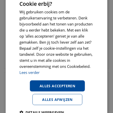
Cookie erbij?
Wij gebruiken cookies om de
gebruikerservaring te verbeteren. Denk
Flexi rollijn classic tape
Kngf dressuurlijn 1.5 cm x
bijvoorbeeld aan het tonen van producten
large 8 meter zwart
1,90 meter
die u eerder hebt bekeken. Met een klik
op 'alles accepteren' geniet je van alle
€
28
,
95
€
38
,
95
€
36
,
50
€
48
,
95
gemakken. Ben jij toch liever zelf aan zet?
Bepaal zelf je cookie-instellingen via het
tandwiel. Door onze website te gebruiken,
stemt u in met alle cookies in
BESTELLEN
BESTELLEN
overeenstemming met ons Cookiebeleid.
Lees verder
ALLES ACCEPTEREN
ALLES AFWIJZEN
DETAILS WEERGEVEN