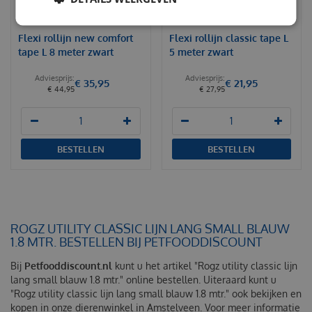
Flexi rollijn new comfort
Flexi rollijn classic tape L
tape L 8 meter zwart
5 meter zwart
€
35
,
95
€
21
,
95
€
44
,
95
€
27
,
95
BESTELLEN
BESTELLEN
ROGZ UTILITY CLASSIC LIJN LANG SMALL BLAUW
1.8 MTR. BESTELLEN BIJ PETFOODDISCOUNT
Bij
Petfooddiscount.nl
kunt u het artikel "Rogz utility classic lijn
lang small blauw 1.8 mtr." online bestellen. Uiteraard kunt u
"Rogz utility classic lijn lang small blauw 1.8 mtr." ook bekijken en
kopen in onze dierenwinkel in Amstelveen. Voor meer informatie