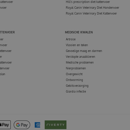
kattenvoer
Hill's prescription diet kattenvoer
nvoer
Royal Canin Veterinary Diet Hondenvoer
Royal Canin Veterinary Diet Kattenvoer
ATTENVOER
MEDISCHE KWALEN
oer
Artrose
nvoer
Vlooien en teken
attenvoer
Gevoelige maag en darmen
er
Verstopte anaalklieren
attenvoer
Medische problemen
tenvoer
Nierproblemen
 plan
Overgewicht
Ontworming
Gebitsverzorging
Giardia infectie
RG 89 ML