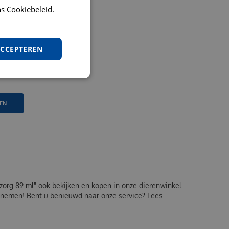
s Cookiebeleid.
ACCEPTEREN
LEN
ogzorg 89 ml" ook bekijken en kopen in onze dierenwinkel
opnemen! Bent u benieuwd naar onze service? Lees