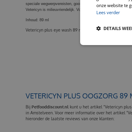
speciale wegwerpvereisten, gooi de lege verpakking weg op d
onze website te g
Vetericyn is milieuvriendelijk. Voor alle Dieren in alle leeftijden.
Lees verder
Inhoud: 89 ml
DETAILS WE
Vetericyn plus eye wash 89 ml
VETERICYN PLUS OOGZORG 89 
Bij
Petfooddiscount.nl
kunt u het artikel "Vetericyn plu
in Amstelveen. Voor meer informatie over het artikel "
hieronder de laatste reviews van onze klanten: