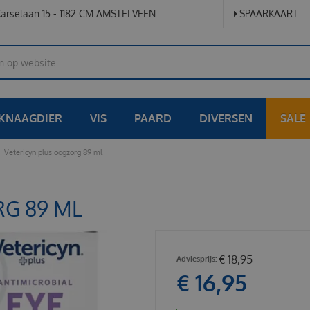
arselaan 15 - 1182 CM AMSTELVEEN
SPAARKAART
KNAAGDIER
VIS
PAARD
DIVERSEN
SALE
Vetericyn plus oogzorg 89 ml
G 89 ML
€
18
,
95
€
16
,
95