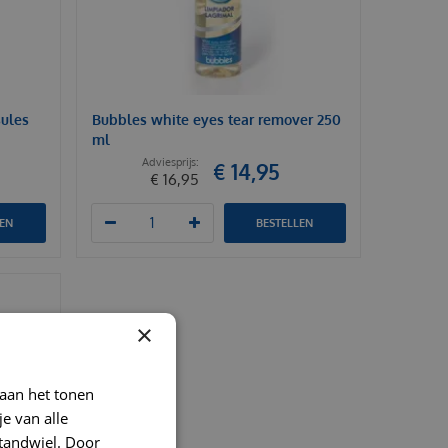
ules
Bubbles white eyes tear remover 250
ml
€
14
,
95
€
16
,
95
LEN
BESTELLEN
×
 aan het tonen
je van alle
t tandwiel. Door