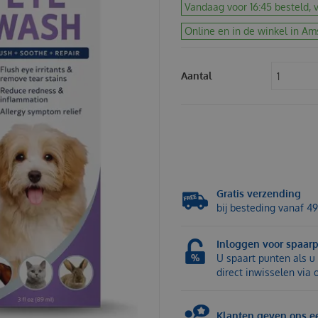
Vandaag voor 16:45 besteld, v
Online en in de winkel in Am
Aantal
Gratis verzending
bij besteding vanaf 49
Inloggen voor spaar
U spaart punten als u 
direct inwisselen via
Klanten geven ons ee