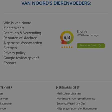
VAN NOORD'S DIERENVOEDERS:
Wie is van Noord
Klantenkaart
Bestellen & Verzending
Retouren of klachten
Algemene Voorwaarden
Sitemap
Privacy policy
Google review geven?
Contact
TTENVOER
DIERENARTS DIEET
oer
Medische problemen
tenvoer
Hondenvoer voor gevoelige maag
kattenvoer
Eukanuba Veterinary Diet
envoer
Hill's prescription diet Hondenvoer