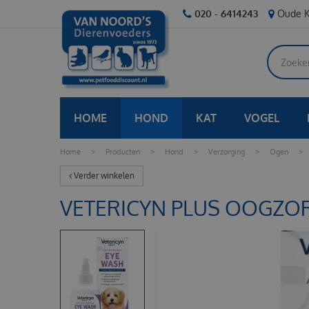
Ga
020 - 6414243
Oude K
naar
content
HOME
HOND
KAT
VOGEL
Home
>
Producten
>
Hond
>
Verzorging
>
Ogen
>
Verder winkelen
VETERICYN PLUS OOGZOR