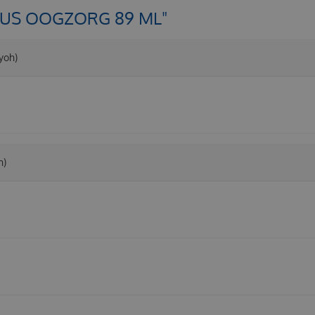
LUS OOGZORG 89 ML"
iyoh)
h)