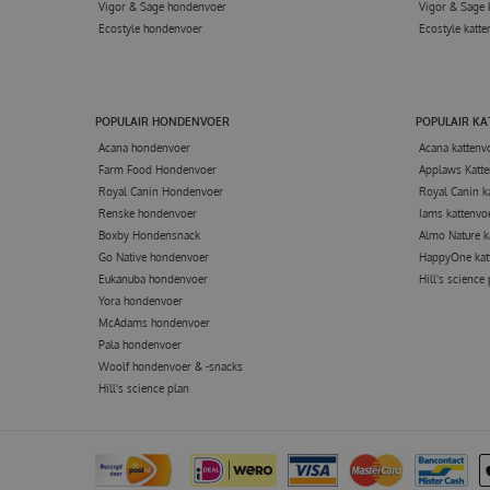
Vigor & Sage hondenvoer
Vigor & Sage 
Ecostyle hondenvoer
Ecostyle katte
POPULAIR HONDENVOER
POPULAIR K
Acana hondenvoer
Acana kattenv
Farm Food Hondenvoer
Applaws Katte
Royal Canin Hondenvoer
Royal Canin k
Renske hondenvoer
Iams kattenvo
Boxby Hondensnack
Almo Nature k
Go Native hondenvoer
HappyOne kat
Eukanuba hondenvoer
Hill's science
Yora hondenvoer
McAdams hondenvoer
Pala hondenvoer
Woolf hondenvoer & -snacks
Hill's science plan
VETERICYN PLUS OOGZO
€
16
,
95
€
18
,
95
Voor
Van