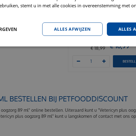
e manier die uw gemeente hanteert.
ebruiken, stemt u in met alle cookies in overeenstemming met on
ERGEVEN
ALLES AFWIJZEN
ALLES 
Frama BFP oogdruppels 50 ml
€
16
,
99
€
18
,
99
BESTEL
ML BESTELLEN BIJ PETFOODDISCOUNT
s oogzorg 89 ml" online bestellen. Uiteraard kunt u "Vetericyn plus o
Vetericyn plus oogzorg 89 ml" kunt u langskomen of contact met ons 