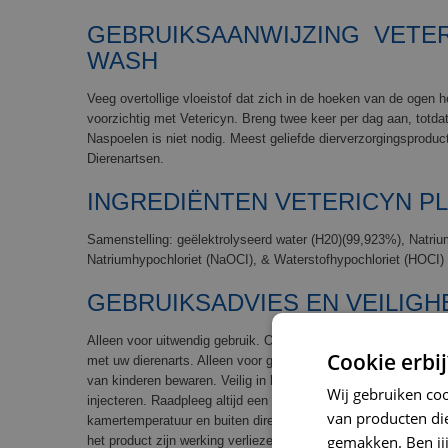
GEBRUIKSAANWIJZING VETER
WASH
Veeg overtollige vloeistof dat zich in de hoeken van de ogen
voorzichtig met Vetericyn. Breng twee keer per dag aan, totda
Naspoelen is niet nodig. Meest geliefde dierverzorgingsprodu
Dierenartsen.
INGREDIËNTEN VETERICYN P
Samenstelling: geëlektrolyseerd water (H20)(99,923%), Natriu
Natriumhypochloriet (NaOCI), & Waterstofhypochloriet (HOCI) 
GEBRUIKSADVIES EN VEILIGH
Alleen voor uitwendig gebruik. Onderbreek het gebruik als de 
Cookie erbij
met uw dierenarts. Alleen voor gebruik op dieren. Niet voor ge
van kinderen bewaren. Veilig in het geval van oplikken door het
Wij gebruiken co
injecteren. Raadpleeg altijd een dierenarts in het geval van 
van producten die
kamertemperatuur en buiten direct zonlicht of warmte. NIE
gemakken. Ben jij 
het product zijn werking verliezen. Na gebruik de verpakking v