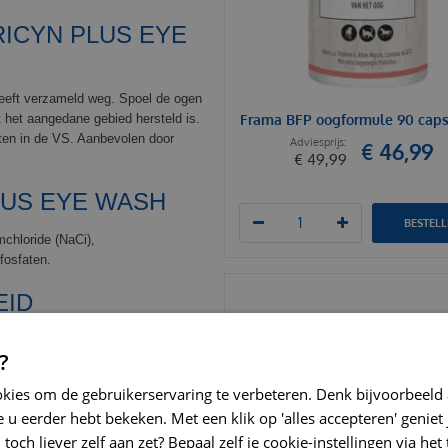
ICYN PLUS EYE
 heeft verzameld weg. Spoel de ogen
t het aangedane gebied hersteld is.
Frama BFP oogformule 90 caps
cten in de VS. Aanbevolen door
€
46
,
99
€
49
,
99
LUS EYE WASH
BESTEL
mchloride (NaCi),
fosfaten.
EID
kwaal verergert en neem contact op
?
bruik op mensen. Buiten het bereik
 dier. Niet geschikt om te
okies om de gebruikerservaring te verbeteren. Denk bijvoorbeeld
systemische ziektes. Bewaar op
 u eerder hebt bekeken. Met een klik op 'alles accepteren' geniet 
T LATEN BEVRIEZEN, daardoor kan
toch liever zelf aan zet? Bepaal zelf je cookie-instellingen via he
erzegelen of afsluiten. Geen