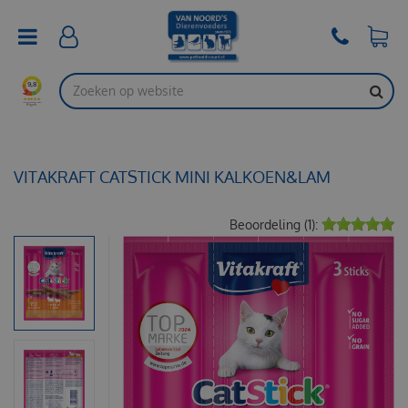
G
a
n
a
a
r
c
o
n
t
VITAKRAFT CATSTICK MINI KALKOEN&LAM
e
n
Beoordeling (1):
t