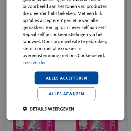
bijvoorbeeld aan het tonen van producten
die u eerder hebt bekeken. Met een klik
op 'alles accepteren' geniet je van alle
gemakken. Ben jij toch liever zelf aan zet?
Bepaal zelf je cookie-instellingen via het
Puur matatabi cat chew
Vitakraft catstick mini
tandwiel. Door onze website te gebruiken,
sticks 2 st
zalm
stemt u in met alle cookies in
overeenstemming met ons Cookiebeleid.
€
2
,
99
€
1
,
19
vanaf 5 stuks
€
3
,
50
Lees verder
€
1
,
29
Per stuk
ALLES ACCEPTEREN
BESTELLEN
BESTELLEN
ALLES AFWIJZEN
DETAILS WEERGEVEN