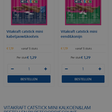
Vitakraft catstick mini
Vitakraft catstick mini
kabeljauw&koolvis
eend&konijn
€
1
,
19
€
1
,
19
vanaf 5 stuks
vanaf 5 stuks
€
1
,
29
€
1
,
29
Per stuk
Per stuk
BESTELLEN
BESTELLEN
VITAKRAFT CATSTICK MINI KALKOEN&LAM