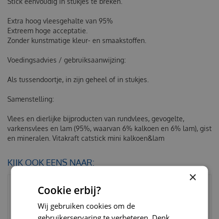
Stick eenvoudig in stukjes te breken.
Extra hoog vleesgehalte van 95%
Extreem hoge acceptatie.
Zonder kunstmatige kleur- en smaakstoffen.
Voedingsadvies / gebruiksaanwijzing:
Als tussendoortje, in zijn geheel of in stukjes.
Samenstelling:
Vlees en dierlijke bijproducten van rundvlees, gevogelte,
varkensvlees en lam (95%, waarvan 6% kalkoen en 6% lam), gist
en mineralen.
Vitakraft catstick mini kalkoen&lam
KIJK OOK EENS NAAR:
×
Cookie erbij?
Wij gebruiken cookies om de
gebruikerservaring te verbeteren. Denk