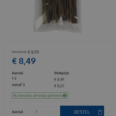
€
8
,
95
€
8
,
49
Aantal
Stukprijs
1-2
€
8
,
49
vanaf 3
€
8
,
25
Nu besteld, dinsdag geleverd
Aantal