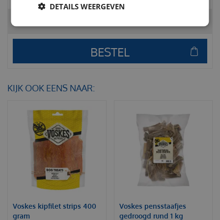
DETAILS WEERGEVEN
Totaal
€
11
,
44
KIJK OOK EENS NAAR:
Voskes kipfilet strips 400
Voskes pensstaafjes
gram
gedroogd rund 1 kg