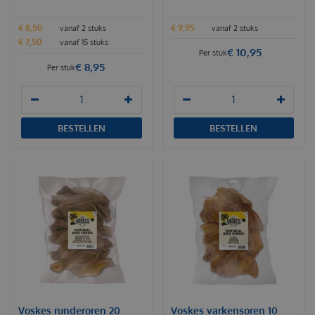
€
8
,
50
€
9
,
95
vanaf 2 stuks
vanaf 2 stuks
€
7
,
50
vanaf 15 stuks
€
10
,
95
Per stuk
€
8
,
95
Per stuk
BESTELLEN
BESTELLEN
Voskes runderoren 20
Voskes varkensoren 10