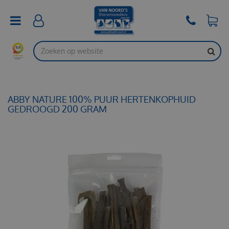
G
a
n
a
a
r
c
o
n
t
ABBY NATURE 100% PUUR HERTENKOPHUID
e
GEDROOGD 200 GRAM
n
t