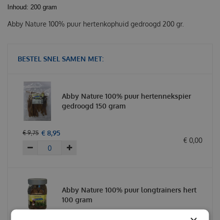
Inhoud: 200 gram
Abby Nature 100% puur hertenkophuid gedroogd 200 gr.
BESTEL SNEL SAMEN MET:
Abby Nature 100% puur hertennekspier
gedroogd 150 gram
€
8
,
95
€
9
,
75
€
0
,
00
Abby Nature 100% puur longtrainers hert
100 gram