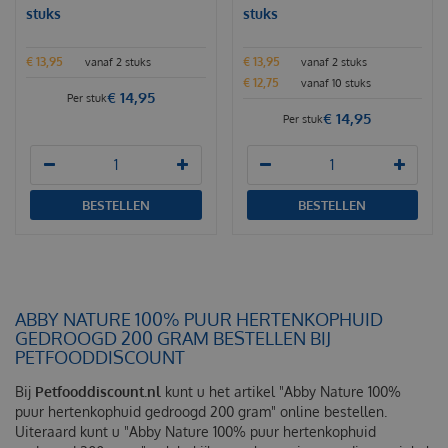
stuks
stuks
€
13
,
95
€
13
,
95
vanaf 2 stuks
vanaf 2 stuks
€
12
,
75
vanaf 10 stuks
€
14
,
95
Per stuk
€
14
,
95
Per stuk
BESTELLEN
BESTELLEN
ABBY NATURE 100% PUUR HERTENKOPHUID
GEDROOGD 200 GRAM BESTELLEN BIJ
PETFOODDISCOUNT
Bij
Petfooddiscount.nl
kunt u het artikel "Abby Nature 100%
puur hertenkophuid gedroogd 200 gram" online bestellen.
Uiteraard kunt u "Abby Nature 100% puur hertenkophuid