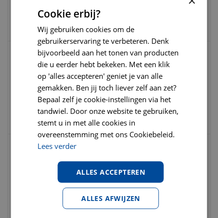
×
€
7
,
75
€
9
,
25
Cookie erbij?
€
0
,
00
Wij gebruiken cookies om de
gebruikerservaring te verbeteren. Denk
bijvoorbeeld aan het tonen van producten
Becopets beco bag geurloos 120 stuks
die u eerder hebt bekeken. Met een klik
(8x15) Poepzakjes
op 'alles accepteren' geniet je van alle
gemakken. Ben jij toch liever zelf aan zet?
Bepaal zelf je cookie-instellingen via het
€
6
,
95
€
7
,
95
€
0
,
00
tandwiel. Door onze website te gebruiken,
stemt u in met alle cookies in
overeenstemming met ons Cookiebeleid.
Lees verder
Dr.Clauder hond meat hert&aardappel
400 gr
ALLES ACCEPTEREN
€
2
,
95
€
3
,
05
ALLES AFWIJZEN
€
2
,
95