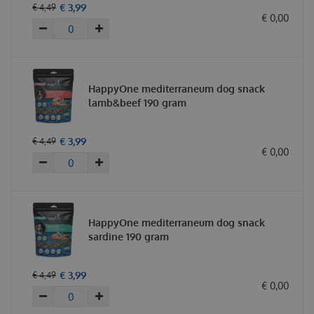
€
3
,
99
€
4
,
49
€
0
,
00
HappyOne mediterraneum dog snack
lamb&beef 190 gram
€
3
,
99
€
4
,
49
€
0
,
00
HappyOne mediterraneum dog snack
sardine 190 gram
€
3
,
99
€
4
,
49
€
0
,
00