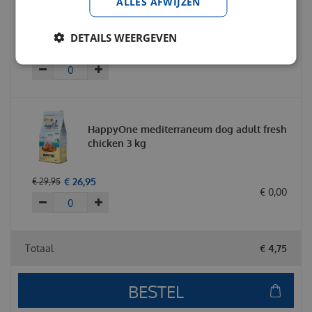
ALLES AFWIJZEN
chicken 12 kg
DETAILS WEERGEVEN
€
69
,
95
€
79
,
95
€
0
,
00
HappyOne mediterraneum dog adult fresh
chicken 3 kg
€
26
,
95
€
29
,
95
€
0
,
00
Totaal
€
4
,
75