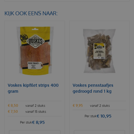
KIJK OOK EENS NAAR:
Voskes kipfilet strips 400
Voskes pensstaafjes
gram
gedroogd rund 1 kg
€
8
,
50
€
9
,
95
vanaf 2 stuks
vanaf 2 stuks
€
7
,
50
vanaf 15 stuks
€
10
,
95
Per stuk
€
8
,
95
Per stuk