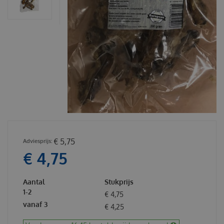
€
5
,
75
€
4
,
75
Aantal
Stukprijs
1-2
€
4
,
75
vanaf 3
€
4
,
25