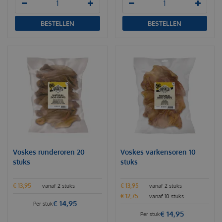
BESTELLEN
BESTELLEN
Voskes runderoren 20
Voskes varkensoren 10
stuks
stuks
€
13
,
95
€
13
,
95
vanaf 2 stuks
vanaf 2 stuks
€
12
,
75
vanaf 10 stuks
€
14
,
95
Per stuk
€
14
,
95
Per stuk