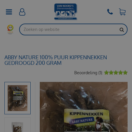
G
a
n
a
a
r
c
o
n
t
ABBY NATURE 100% PUUR KIPPENNEKKEN
e
GEDROOGD 200 GRAM
n
Beoordeling (1):
t