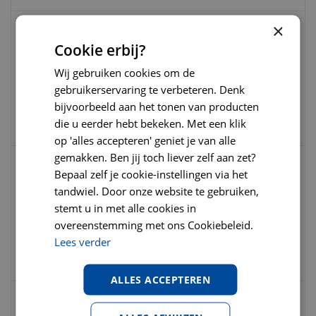
×
HappyOne mediterraneum dog adult fresh
Cookie erbij?
lamb 3 kg
Wij gebruiken cookies om de
gebruikerservaring te verbeteren. Denk
€
29
,
95
€
32
,
95
bijvoorbeeld aan het tonen van producten
€
0
,
00
die u eerder hebt bekeken. Met een klik
op 'alles accepteren' geniet je van alle
gemakken. Ben jij toch liever zelf aan zet?
Bepaal zelf je cookie-instellingen via het
HappyOne mediterraneum dog adult fresh
tandwiel. Door onze website te gebruiken,
sardine 3kg
stemt u in met alle cookies in
overeenstemming met ons Cookiebeleid.
€
26
,
95
€
29
,
95
Lees verder
€
0
,
00
ALLES ACCEPTEREN
HappyOne mediterraneum dog adult fresh