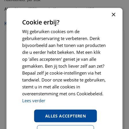
Abby Nature 100% puur kalfspezen gedroogd 100 gr.
×
Cookie erbij?
KIJK OOK EENS NAAR:
Wij gebruiken cookies om de
gebruikerservaring te verbeteren. Denk
bijvoorbeeld aan het tonen van producten
die u eerder hebt bekeken. Met een klik
op 'alles accepteren' geniet je van alle
gemakken. Ben jij toch liever zelf aan zet?
Bepaal zelf je cookie-instellingen via het
tandwiel. Door onze website te gebruiken,
stemt u in met alle cookies in
Voskes kipfilet strips 400
Voskes pensstaafjes
overeenstemming met ons Cookiebeleid.
gram
gedroogd rund 1 kg
Lees verder
€
8
,
50
€
9
,
95
vanaf 2 stuks
vanaf 2 stuks
ALLES ACCEPTEREN
€
7
,
50
vanaf 15 stuks
€
10
,
95
Per stuk
€
8
,
95
Per stuk