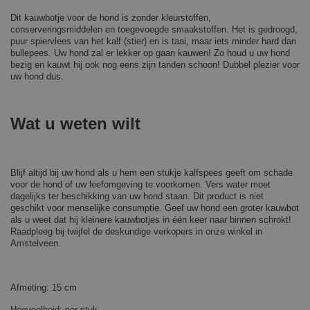
Dit kauwbotje voor de hond is zonder kleurstoffen,
conserveringsmiddelen en toegevoegde smaakstoffen. Het is gedroogd,
puur spiervlees van het kalf (stier) en is taai, maar iets minder hard dan
bullepees. Uw hond zal er lekker op gaan kauwen! Zo houd u uw hond
bezig en kauwt hij ook nog eens zijn tanden schoon! Dubbel plezier voor
uw hond dus.
Wat u weten wilt
Blijf altijd bij uw hond als u hem een stukje kalfspees geeft om schade
voor de hond of uw leefomgeving te voorkomen. Vers water moet
dagelijks ter beschikking van uw hond staan. Dit product is niet
geschikt voor menselijke consumptie. Geef uw hond een groter kauwbot
als u weet dat hij kleinere kauwbotjes in één keer naar binnen schrokt!
Raadpleeg bij twijfel de deskundige verkopers in onze winkel in
Amstelveen.
Afmeting: 15 cm
Hoeveelheid: per stuk