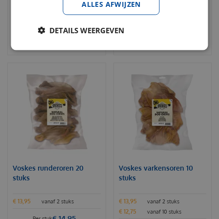
ALLES AFWIJZEN
DETAILS WEERGEVEN
BESTELLEN
BESTELLEN
Voskes runderoren 20
Voskes varkensoren 10
stuks
stuks
€
13
,
95
€
13
,
95
vanaf 2 stuks
vanaf 2 stuks
€
12
,
75
vanaf 10 stuks
€
14
,
95
Per stuk