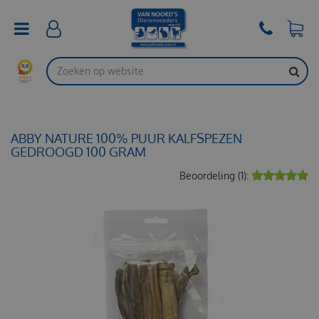
G
a
n
a
a
r
c
o
n
t
ABBY NATURE 100% PUUR KALFSPEZEN
e
GEDROOGD 100 GRAM
n
Beoordeling (1):
t