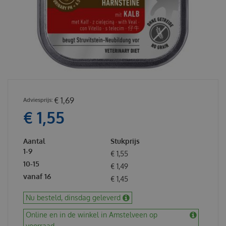
€
1
,
69
€
1
,
55
Aantal
Stukprijs
1-9
€
1
,
55
10-15
€
1
,
49
vanaf 16
€
1
,
45
Nu besteld, dinsdag geleverd
Online en in de winkel in Amstelveen op
voorraad