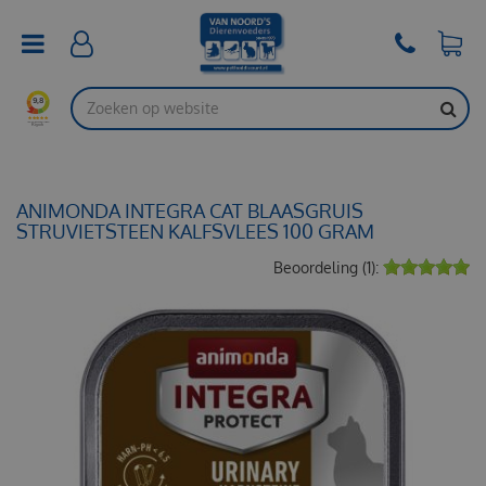
G
a
n
a
a
r
c
o
n
t
ANIMONDA INTEGRA CAT BLAASGRUIS
e
STRUVIETSTEEN KALFSVLEES 100 GRAM
n
Beoordeling (1):
t