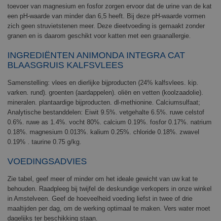
toevoer van magnesium en fosfor zorgen ervoor dat de urine van de kat
een pH-waarde van minder dan 6,5 heeft. Bij deze pH-waarde vormen
zich geen struvietstenen meer. Deze dieetvoeding is gemaakt zonder
granen en is daarom geschikt voor katten met een graanallergie.
INGREDIËNTEN ANIMONDA INTEGRA CAT
BLAASGRUIS KALFSVLEES
Samenstelling: vlees en dierlijke bijproducten (24% kalfsvlees. kip.
varken. rund). groenten (aardappelen). oliën en vetten (koolzaadolie).
mineralen. plantaardige bijproducten. dl-methionine. Calciumsulfaat;
Analytische bestanddelen: Eiwit 9.5%. vetgehalte 6.5%. ruwe celstof
0.6%. ruwe as 1.4%. vocht 80%. calcium 0.19%. fosfor 0.17%. natrium
0.18%. magnesium 0.013%. kalium 0.25%. chloride 0.18%. zwavel
0.19% . taurine 0.75 g/kg.
VOEDINGSADVIES
Zie tabel, geef meer of minder om het ideale gewicht van uw kat te
behouden. Raadpleeg bij twijfel de deskundige verkopers in onze winkel
in Amstelveen. Geef de hoeveelheid voeding liefst in twee of drie
maaltijden per dag, om de werking optimaal te maken. Vers water moet
dagelijks ter beschikking staan.