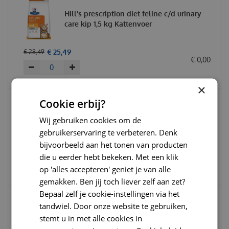
Hill's prescription diet feline c/d urinary
care kip 1,5 kg Kattenvoer
€
25
,
49
€
28
,
49
€
0
,
00
×
Cookie erbij?
Clinic fds 60 gram Cat multidiet treat salm
Wij gebruiken cookies om de
gebruikerservaring te verbeteren. Denk
bijvoorbeeld aan het tonen van producten
€
3
,
25
€
3
,
95
die u eerder hebt bekeken. Met een klik
€
0
,
00
op 'alles accepteren' geniet je van alle
gemakken. Ben jij toch liever zelf aan zet?
Bepaal zelf je cookie-instellingen via het
tandwiel. Door onze website te gebruiken,
Hill's prescription diet feline s/d urinary
stemt u in met alle cookies in
care kip 1,5 kg Kattenvoer