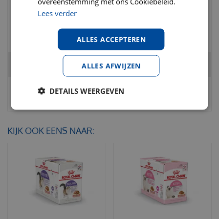
overeenstemming met ons Cookiebeleid.
Lees verder
€
27
,
95
€
29
,
95
€
0
,
00
ALLES ACCEPTEREN
Totaal
€
1
,
55
ALLES AFWIJZEN
DETAILS WEERGEVEN
KIJK OOK EENS NAAR: