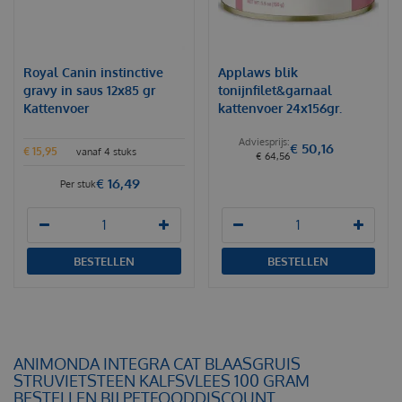
Royal Canin instinctive
Applaws blik
gravy in saus 12x85 gr
tonijnfilet&garnaal
Kattenvoer
kattenvoer 24x156gr.
€
50
,
16
€
15
,
95
vanaf 4 stuks
€
64
,
56
€
16
,
49
Per stuk
BESTELLEN
BESTELLEN
ANIMONDA INTEGRA CAT BLAASGRUIS
STRUVIETSTEEN KALFSVLEES 100 GRAM
BESTELLEN BIJ PETFOODDISCOUNT