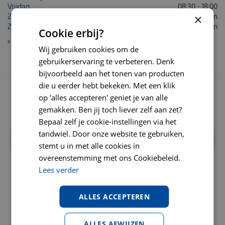
Vrijdag
08:30 - 18:00
×
Zaterdag
Gesloten
Zondag
Gesloten
Cookie erbij?
Toon contactinformatie
Wij gebruiken cookies om de
gebruikerservaring te verbeteren. Denk
NIEUWSBRIEF
bijvoorbeeld aan het tonen van producten
die u eerder hebt bekeken. Met een klik
Schrijf u hier in voor onze nieuwsbrief en ontvang acties,
op 'alles accepteren' geniet je van alle
kortingscodes en verzorgingstips!
gemakken. Ben jij toch liever zelf aan zet?
Bekijk onze
privacy policy
Bepaal zelf je cookie-instellingen via het
tandwiel. Door onze website te gebruiken,
stemt u in met alle cookies in
overeenstemming met ons Cookiebeleid.
Lees verder
ALLES ACCEPTEREN
VAN NOORD'S DIERENVOEDERS:
ALLES AFWIJZEN