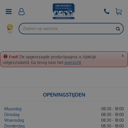
G
a
n
a
a
r
c
o
n
t
x
Fout!
De opgevraagde productpagina is tijdelijk
e
uitgeschakeld. Ga terug naar het
overzicht
.
n
t
OPENINGSTIJDEN
Maandag
08:30 - 18:00
Dinsdag
08:30 - 18:00
Woensdag
08:30 - 18:00
Donderdag
08:30 - 18:00