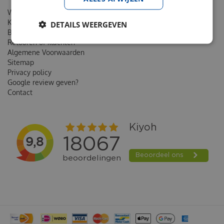
Wie is van Noord
Klantenkaart
DETAILS WEERGEVEN
Bestellen & Verzending
Retouren of klachten
Algemene Voorwaarden
Sitemap
Privacy policy
Google review geven?
Contact