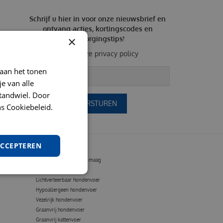
Schrijf u hier in voor onze nieuwsbrief en
ontvang acties, kortingscodes en
×
verzorgingstips!
Bekijk onze
privacy policy
 aan het tonen
je van alle
t tandwiel. Door
s Cookiebeleid.
ACCEPTEREN
VOEDING OP MAAT
Hondenvoer gevoelige maag
Vetarm hondenvoer
Lichtverteerbaar hondenvoer
Hypoallergeen hondenvoer
Vezelrijk hondenvoer
Graanvrij hondenvoer
Graanvrij kattenvoer