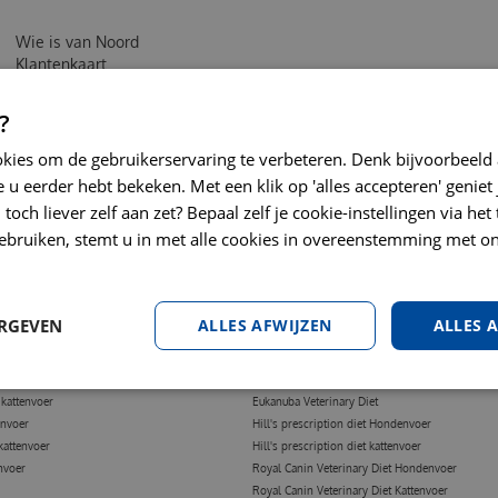
Wie is van Noord
Klantenkaart
Bestellen & Verzending
Retouren of klachten
?
Algemene Voorwaarden
Sitemap
okies om de gebruikerservaring te verbeteren. Denk bijvoorbeeld
Privacy policy
 u eerder hebt bekeken. Met een klik op 'alles accepteren' geniet 
Google review geven?
toch liever zelf aan zet? Bepaal zelf je cookie-instellingen via he
Contact
ebruiken, stemt u in met alle cookies in overeenstemming met on
ERGEVEN
ALLES AFWIJZEN
ALLES 
TTENVOER
DIERENARTS DIEET
oer
Medische problemen
tenvoer
Hondenvoer voor gevoelige maag
kattenvoer
Eukanuba Veterinary Diet
envoer
Hill's prescription diet Hondenvoer
kattenvoer
Hill's prescription diet kattenvoer
nvoer
Royal Canin Veterinary Diet Hondenvoer
Royal Canin Veterinary Diet Kattenvoer