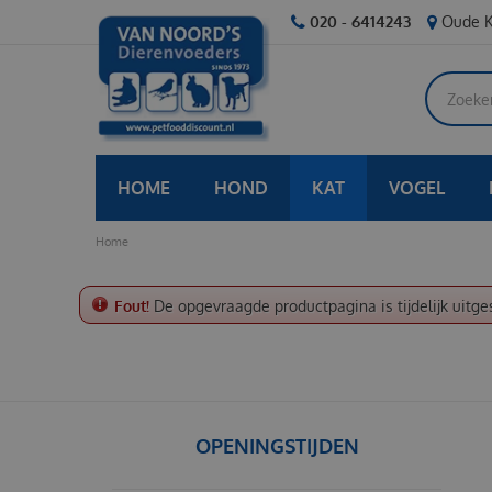
Ga
020 - 6414243
Oude K
naar
content
HOME
HOND
KAT
VOGEL
Home
Fout!
De opgevraagde productpagina is tijdelijk uitge
OPENINGSTIJDEN