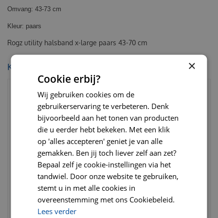
Omvang: 43-73 cm
Kleur: paars
Rogz utility halsband x-large paars 43-70 cm
×
KIJK OOK EENS NAAR:
Cookie erbij?
Wij gebruiken cookies om de
gebruikerservaring te verbeteren. Denk
bijvoorbeeld aan het tonen van producten
die u eerder hebt bekeken. Met een klik
op 'alles accepteren' geniet je van alle
gemakken. Ben jij toch liever zelf aan zet?
Bepaal zelf je cookie-instellingen via het
tandwiel. Door onze website te gebruiken,
Flexi rollijn classic tape
Kngf dressuurlijn 1.5 cm x
stemt u in met alle cookies in
large 8 meter zwart
1,90 meter
overeenstemming met ons Cookiebeleid.
Lees verder
€
28
,
95
€
38
,
95