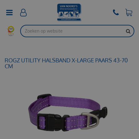
G
a
n
a
a
r
c
o
n
t
ROGZ UTILITY HALSBAND X-LARGE PAARS 43-70
e
CM
n
t