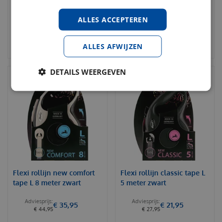
€
36
,
50
€
48
,
95
ALLES ACCEPTEREN
BESTELLEN
BESTELLEN
ALLES AFWIJZEN
DETAILS WEERGEVEN
Flexi rollijn new comfort
Flexi rollijn classic tape L
tape L 8 meter zwart
5 meter zwart
€
35
,
95
€
21
,
95
€
44
,
95
€
27
,
95