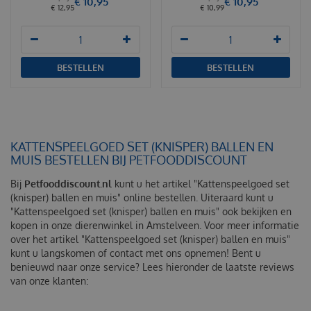
€
10
,
95
€
10
,
95
€
12
,
95
€
10
,
99
BESTELLEN
BESTELLEN
KATTENSPEELGOED SET (KNISPER) BALLEN EN
MUIS BESTELLEN BIJ PETFOODDISCOUNT
Bij
Petfooddiscount.nl
kunt u het artikel "Kattenspeelgoed set
(knisper) ballen en muis" online bestellen. Uiteraard kunt u
"Kattenspeelgoed set (knisper) ballen en muis" ook bekijken en
kopen in onze dierenwinkel in Amstelveen. Voor meer informatie
over het artikel "Kattenspeelgoed set (knisper) ballen en muis"
kunt u langskomen of contact met ons opnemen! Bent u
benieuwd naar onze service? Lees hieronder de laatste reviews
van onze klanten: