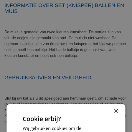
INFORMATIE OVER SET (KNISPER) BALLEN EN
MUIS
De muis is gemaakt van twee kleuren kunstbont. De oortjes zijn van
vilt, de oogjes zijn gemaakt van stof. De muis is niet wasbaar. De
pompon- balletjes zijn van (kunst)wol en knisperen, het blauwe pompon-
balletje heeft een belletje. Het harde balletje is gemaakt van twee
kleuren kunststof en heeft ook een belletje.
GEBRUIKSADVIES EN VEILIGHEID
Blijf bij uw kat als u dit speelgoed aan hem/haar geeft, om schade voor
uw kat of leefomgeving te voorkomen. Leg de speeltjes af en toe weg,
×
zodat uw kat opnieuw blij verrast is als zij de toys terug krijgt.
Kattenspeelgoed is niet onverwoestbaar. Vervang het speelgoed als het
Cookie erbij?
beschadigd of stuk is. Dit is geen kinderspeelgoed.
Wij gebruiken cookies om de