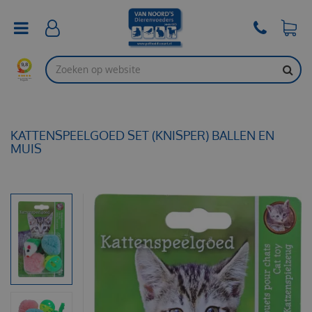
G
a
n
a
a
r
c
o
n
t
KATTENSPEELGOED SET (KNISPER) BALLEN EN
e
MUIS
n
t