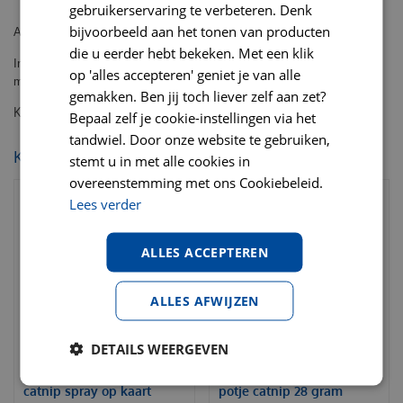
gebruikerservaring te verbeteren. Denk
bijvoorbeeld aan het tonen van producten
Afmeting: balletjes: ± 3,5 cm Ø, lengte muis: 5 cm (exclusief staartje)
die u eerder hebt bekeken. Met een klik
Inhoud: 2 pompon- balletjes (lichtblauw en geel/bruin), 1 hard balletje
op 'alles accepteren' geniet je van alle
met bel, 1 pluche muisje wit/groen
gemakken. Ben jij toch liever zelf aan zet?
Kattenspeelgoed set (knisper) ballen en muis
Bepaal zelf je cookie-instellingen via het
tandwiel. Door onze website te gebruiken,
KIJK OOK EENS NAAR:
stemt u in met alle cookies in
overeenstemming met ons Cookiebeleid.
Lees verder
ALLES ACCEPTEREN
ALLES AFWIJZEN
DETAILS WEERGEVEN
Kong Kattenspeelgoed
Kong Kattenspeelgoed
catnip spray op kaart
potje catnip 28 gram