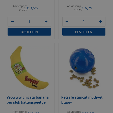
€
7
,
95
€
6
,
75
€
9
,
75
€
7
,
75
BESTELLEN
BESTELLEN
Yeowww chicata banana
Petsafe slimcat multivet
per stuk kattenspeeltje
blauw