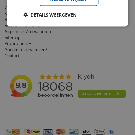
Wie is van Noord
Klantenkaart
DETAILS WEERGEVEN
Bestellen & Verzending
Retouren of klachten
Algemene Voorwaarden
Sitemap
Privacy policy
Google review geven?
Contact