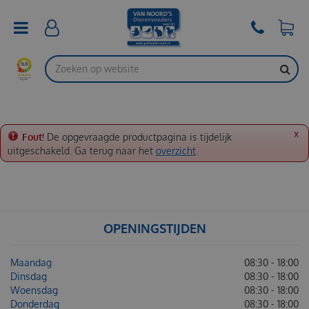
G
a
n
a
a
r
c
o
n
t
x
Fout!
De opgevraagde productpagina is tijdelijk
e
uitgeschakeld. Ga terug naar het
overzicht
.
n
t
OPENINGSTIJDEN
Maandag
08:30 - 18:00
Dinsdag
08:30 - 18:00
Woensdag
08:30 - 18:00
Donderdag
08:30 - 18:00