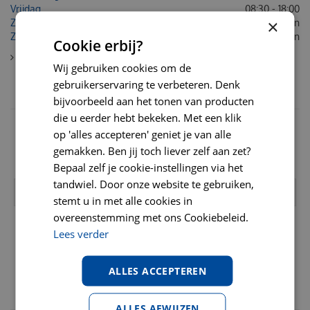
Vrijdag
08:30 - 18:00
×
Zaterdag
Gesloten
Zondag
Gesloten
Cookie erbij?
Toon contactinformatie
Wij gebruiken cookies om de
gebruikerservaring te verbeteren. Denk
NIEUWSBRIEF
bijvoorbeeld aan het tonen van producten
die u eerder hebt bekeken. Met een klik
Schrijf u hier in voor onze nieuwsbrief en ontvang acties,
op 'alles accepteren' geniet je van alle
kortingscodes en verzorgingstips!
gemakken. Ben jij toch liever zelf aan zet?
Bekijk onze
privacy policy
Bepaal zelf je cookie-instellingen via het
tandwiel. Door onze website te gebruiken,
stemt u in met alle cookies in
overeenstemming met ons Cookiebeleid.
Lees verder
ALLES ACCEPTEREN
VAN NOORD'S DIERENVOEDERS:
ALLES AFWIJZEN