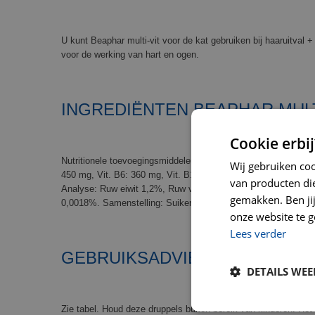
U kunt Beaphar multi-vit voor de kat gebruiken bij haaruitval 
voor de werking van hart en ogen.
INGREDIËNTEN BEAPHAR MULT
Cookie erbij
Nutritionele toevoegingsmiddelen/kg: Vit. B1: 100 mg, Vit. B2
Wij gebruiken co
450 mg, Vit. B6: 360 mg, Vit. B12: 2000 µg, Vit. E: 3100 IU, 
van producten die
Analyse: Ruw eiwit 1,2%, Ruw vet 6,2%, Ruwe as 0,91%, Vo
gemakken. Ben jij 
0,0018%. Samenstelling: Suiker, granen
onze website te g
Lees verder
GEBRUIKSADVIES EN VEILIGH
DETAILS WE
Zie tabel. Houd deze druppels buiten bereik van kinderen. Het 