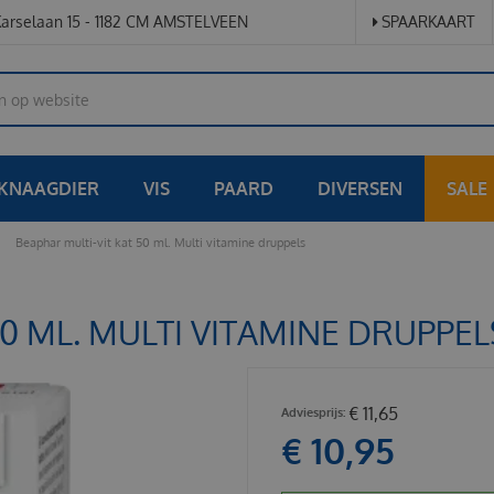
arselaan 15 - 1182 CM AMSTELVEEN
SPAARKAART
KNAAGDIER
VIS
PAARD
DIVERSEN
SALE
Beaphar multi-vit kat 50 ml. Multi vitamine druppels
50 ML. MULTI VITAMINE DRUPPEL
€
11
,
65
€
10
,
95