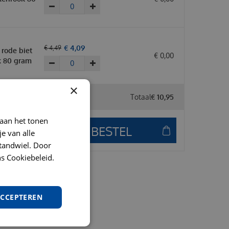
€
4
,
09
€
4
,
49
rode biet
€
0
,
00
k 80 gram
×
Totaal
€
10
,
95
 aan het tonen
je van alle
t tandwiel. Door
s Cookiebeleid.
ACCEPTEREN