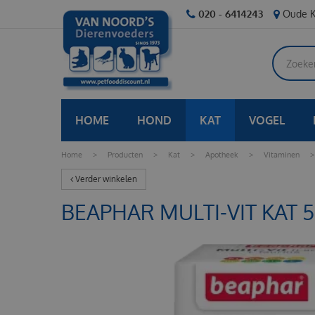
Ga
020 - 6414243
Oude K
naar
content
HOME
HOND
KAT
VOGEL
Home
>
Producten
>
Kat
>
Apotheek
>
Vitaminen
>
Verder winkelen
BEAPHAR MULTI-VIT KAT 