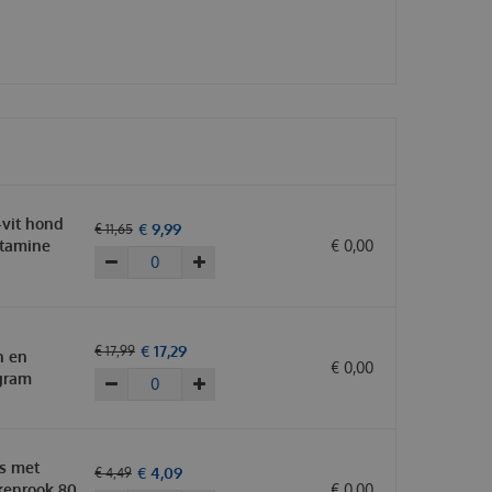
-vit hond
€
9
,
99
€
11
,
65
itamine
€
0
,
00
€
17
,
29
€
17
,
99
n en
€
0
,
00
gram
s met
€
4
,
09
€
4
,
49
kenrook 80
€
0
,
00