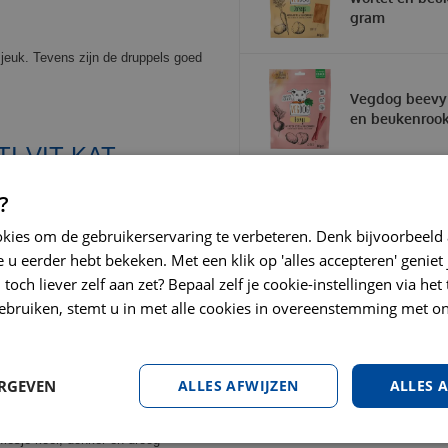
gram
+ jeuk. Tevens zijn de druppels goed
Vegdog beevy 
en beukenroo
I-VIT KAT
?
: 280 mg, Vit. B3: 6000 mg, Vit. B5:
okies om de gebruikerservaring te verbeteren. Denk bijvoorbeeld
Vit. B8: 7200 µg, Taurine: 3100 mg.
 u eerder hebt bekeken. Met een klik op 'alles accepteren' geniet 
cht 90%, Ca. 0,0043%, P 0,28%, Na
toch liever zelf aan zet? Bepaal zelf je cookie-instellingen via he
ebruiken, stemt u in met alle cookies in overeenstemming met on
EID
ERGEVEN
ALLES AFWIJZEN
ALLES 
flesje koel, donker en droog