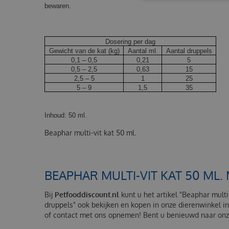
bewaren.
Dosering per dag
Gewicht van de kat (kg)
Aantal ml.
Aantal druppels
0,1 – 0,5
0,21
5
0,5 – 2,5
0,63
15
2,5 – 5
1
25
5 – 9
1,5
35
Inhoud: 50 ml.
Beaphar multi-vit kat 50 ml.
BEAPHAR MULTI-VIT KAT 50 ML.
Bij
Petfooddiscount.nl
kunt u het artikel "Beaphar multi
druppels" ook bekijken en kopen in onze dierenwinkel in
of contact met ons opnemen! Bent u benieuwd naar onze