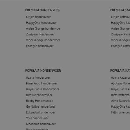
PREMIUM HONDENVOER
PREMIUM KA
Orijen hondenvoer
Orijen kattenv
HappyOne hondenvoer
HappyOne kat
Arden Grange hondenvoer
Arden Grange 
Ziwipeak hondenvoer
Ziwipeak katt
Vigor & Sage hondenvoer
Vigor & Sage 
Ecostyle hondenvoer
Ecostyle katte
POPULAIR HONDENVOER
POPULAIR K
Acana hondenvoer
Acana kattenv
Farm Food Hondenvoer
Applaws Katte
Royal Canin Hondenvoer
Royal Canin k
Renske hondenvoer
Iams kattenvo
Boxby Hondensnack
Almo Nature k
Go Native hondenvoer
HappyOne kat
Eukanuba hondenvoer
Hill's science
Yora hondenvoer
McAdams hondenvoer
Pala hondenvoer