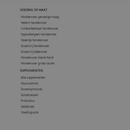
VOEDING OP MAAT
Hondenvoer gevoelige maag
Vetarm hondenvoer
Lichtverteerbaar hondenvoer
Hypoallergeen hondenvoer
Vezelrijk hondenvoer
Graanvrij hondenvoer
Graanvrij kattenvoer
Hondenvoer kleine hond
Hondenvoer grote rassen
SUPPLEMENTEN
Alle supplementen
Glucosamine
Groenlipmossel
Duivelsklauw
Probiotica
Gelatinaat
Voedingsolie