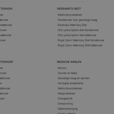
TTENVOER
DIERENARTS DIEET
oer
Medische problemen
tenvoer
Hondenvoer voor gevoelige maag
kattenvoer
Eukanuba Veterinary Diet
envoer
Hill's prescription diet Hondenvoer
kattenvoer
Hill's prescription diet kattenvoer
nvoer
Royal Canin Veterinary Diet Hondenvoer
Royal Canin Veterinary Diet Kattenvoer
ATTENVOER
MEDISCHE KWALEN
oer
Artrose
nvoer
Vlooien en teken
attenvoer
Gevoelige maag en darmen
er
Verstopte anaalklieren
attenvoer
Medische problemen
tenvoer
Nierproblemen
 plan
Overgewicht
Ontworming
Gebitsverzorging
Giardia infectie