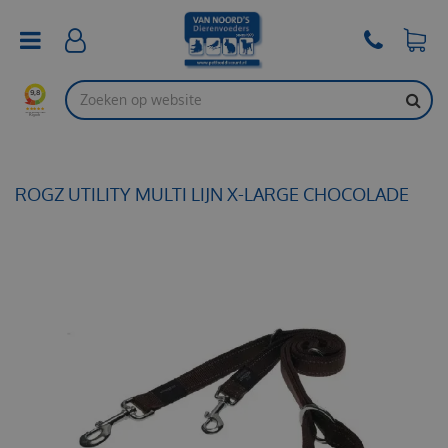
G
a
n
a
a
r
c
o
n
t
ROGZ UTILITY MULTI LIJN X-LARGE CHOCOLADE
e
n
t