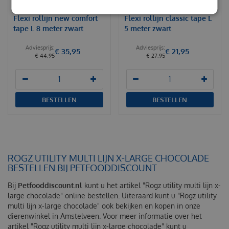
Flexi rollijn new comfort
Flexi rollijn classic tape L
tape L 8 meter zwart
5 meter zwart
€
35
,
95
€
21
,
95
€
44
,
95
€
27
,
95
BESTELLEN
BESTELLEN
ROGZ UTILITY MULTI LIJN X-LARGE CHOCOLADE
BESTELLEN BIJ PETFOODDISCOUNT
Bij
Petfooddiscount.nl
kunt u het artikel "Rogz utility multi lijn x-
large chocolade" online bestellen. Uiteraard kunt u "Rogz utility
multi lijn x-large chocolade" ook bekijken en kopen in onze
dierenwinkel in Amstelveen. Voor meer informatie over het
artikel "Rogz utility multi lijn x-large chocolade" kunt u