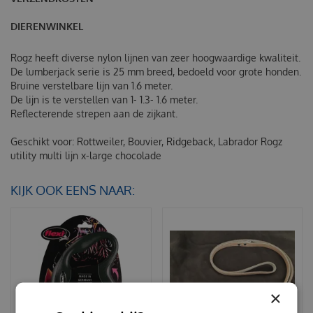
DIERENWINKEL
Rogz heeft diverse nylon lijnen van zeer hoogwaardige kwaliteit.
De lumberjack serie is 25 mm breed, bedoeld voor grote honden.
Bruine verstelbare lijn van 1.6 meter.
De lijn is te verstellen van 1- 1.3- 1.6 meter.
Reflecterende strepen aan de zijkant.
Geschikt voor: Rottweiler, Bouvier, Ridgeback, Labrador
Rogz
utility multi lijn x-large chocolade
KIJK OOK EENS NAAR:
×