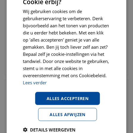
Cookie erbij?
Wij gebruiken cookies om de
gebruikerservaring te verbeteren. Denk
Flexi rollijn classic tape
Kngf dressuurlijn 1.5 cm x
large 8 meter zwart
bijvoorbeeld aan het tonen van producten
1,90 meter
die u eerder hebt bekeken. Met een klik
€
28
,
95
€
38
,
95
op 'alles accepteren' geniet je van alle
€
36
,
50
€
48
,
95
gemakken. Ben jij toch liever zelf aan zet?
Bepaal zelf je cookie-instellingen via het
tandwiel. Door onze website te gebruiken,
BESTELLEN
BESTELLEN
stemt u in met alle cookies in
overeenstemming met ons Cookiebeleid.
Lees verder
ALLES ACCEPTEREN
ALLES AFWIJZEN
DETAILS WEERGEVEN