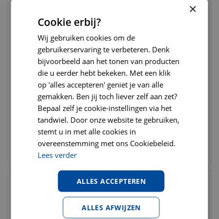
×
Cookie erbij?
Wij gebruiken cookies om de
gebruikerservaring te verbeteren. Denk
bijvoorbeeld aan het tonen van producten
Flexi rollijn classic tape
Kngf dressuurlijn 1.5 cm x
die u eerder hebt bekeken. Met een klik
large 8 meter zwart
1,90 meter
op 'alles accepteren' geniet je van alle
gemakken. Ben jij toch liever zelf aan zet?
€
28
,
95
€
38
,
95
€
36
,
50
€
48
,
95
Bepaal zelf je cookie-instellingen via het
tandwiel. Door onze website te gebruiken,
stemt u in met alle cookies in
overeenstemming met ons Cookiebeleid.
BESTELLEN
BESTELLEN
Lees verder
ALLES ACCEPTEREN
ALLES AFWIJZEN