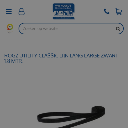
G
a
n
a
a
r
c
o
n
t
ROGZ UTILITY CLASSIC LIJN LANG LARGE ZWART
e
1.8 MTR.
n
t