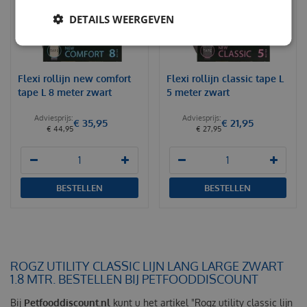
DETAILS WEERGEVEN
Flexi rollijn new comfort
Flexi rollijn classic tape L
tape L 8 meter zwart
5 meter zwart
€
35
,
95
€
21
,
95
€
44
,
95
€
27
,
95
BESTELLEN
BESTELLEN
ROGZ UTILITY CLASSIC LIJN LANG LARGE ZWART
1.8 MTR. BESTELLEN BIJ PETFOODDISCOUNT
Bij
Petfooddiscount.nl
kunt u het artikel "Rogz utility classic lijn