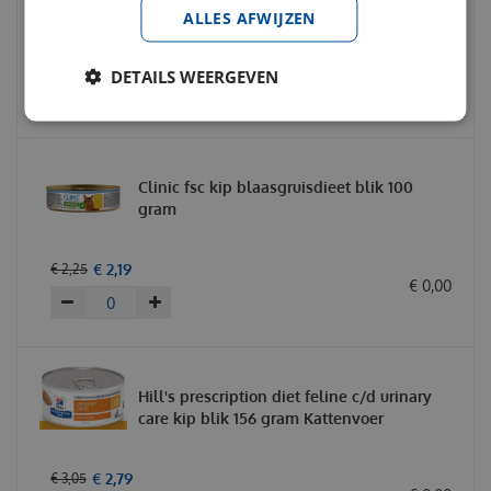
ALLES AFWIJZEN
€
2
,
19
€
2
,
25
DETAILS WEERGEVEN
€
0
,
00
Clinic fsc kip blaasgruisdieet blik 100
gram
€
2
,
19
€
2
,
25
€
0
,
00
Hill's prescription diet feline c/d urinary
care kip blik 156 gram Kattenvoer
€
2
,
79
€
3
,
05