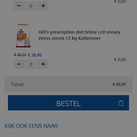
€
0
,
00
Hill's prescription diet feline c/d urinary
stress zeevis 1,5 kg Kattenvoer
€
26
,
95
€
30
,
25
€
0
,
00
Totaal
€
81
,
95
KIJK OOK EENS NAAR: