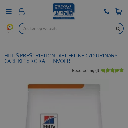
G
a
n
a
a
r
c
o
n
t
HILL'S PRESCRIPTION DIET FELINE C/D URINARY
e
CARE KIP 8 KG KATTENVOER
n
Beoordeling (1):
t