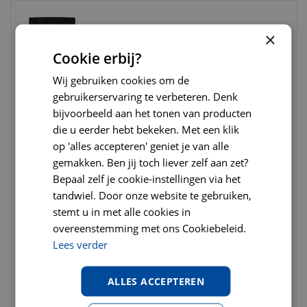
Frama Nier / Blaasgruisformule
×
Nierondersteuning 100gr.
Cookie erbij?
Wij gebruiken cookies om de
€
20
,
99
€
23
,
99
€
0
,
00
gebruikerservaring te verbeteren. Denk
bijvoorbeeld aan het tonen van producten
die u eerder hebt bekeken. Met een klik
op 'alles accepteren' geniet je van alle
gemakken. Ben jij toch liever zelf aan zet?
Clinic fds 60 gram Cat multidiet treat salm
Bepaal zelf je cookie-instellingen via het
tandwiel. Door onze website te gebruiken,
stemt u in met alle cookies in
€
3
,
25
€
3
,
95
€
0
,
00
overeenstemming met ons Cookiebeleid.
Lees verder
ALLES ACCEPTEREN
Clinic fsc rund blaasgruisdieet blik 100
gram