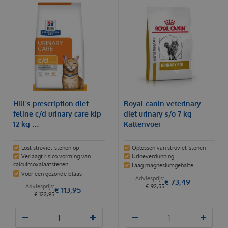
Hill's prescription diet
Royal canin veterinary
feline c/d urinary care kip
diet urinary s/o 7 kg
12 kg …
Kattenvoer
Lost struviet-stenen op
Oplossen van struviet-stenen
Verlaagt risico vorming van
Urineverdunning
calcuimoxalaatstenen
Laag magnesiumgehalte
Voor een gezonde blaas
€
73
,
49
€
92
,
55
€
113
,
95
€
122
,
95