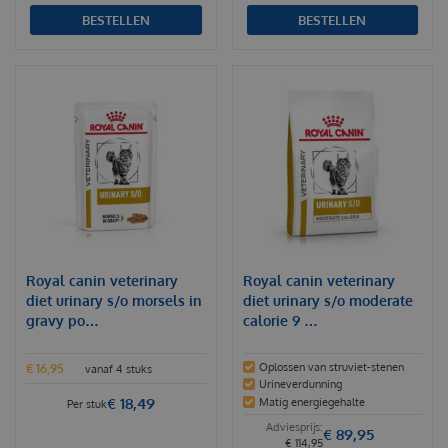
BESTELLEN
BESTELLEN
Royal canin veterinary
Royal canin veterinary
diet urinary s/o morsels in
diet urinary s/o moderate
gravy po…
calorie 9 …
Oplossen van struviet-stenen
€
16
,
95
vanaf 4 stuks
Urineverdunning
€
18
,
49
Matig energiegehalte
Per stuk
€
89
,
95
€
114
,
95