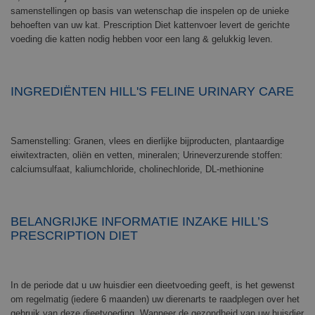
samenstellingen op basis van wetenschap die inspelen op de unieke
behoeften van uw kat. Prescription Diet kattenvoer levert de gerichte
voeding die katten nodig hebben voor een lang & gelukkig leven.
INGREDIËNTEN HILL'S FELINE URINARY CARE
Samenstelling: Granen, vlees en dierlijke bijproducten, plantaardige
eiwitextracten, oliën en vetten, mineralen; Urineverzurende stoffen:
calciumsulfaat, kaliumchloride, cholinechloride, DL-methionine
BELANGRIJKE INFORMATIE INZAKE HILL’S
PRESCRIPTION DIET
In de periode dat u uw huisdier een dieetvoeding geeft, is het gewenst
om regelmatig (iedere 6 maanden) uw dierenarts te raadplegen over het
gebruik van deze dieetvoeding. Wanneer de gezondheid van uw huisdier