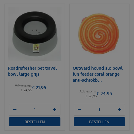
Roadrefresher pet travel
Outward hound slo bowl
bowl large grijs
fun feeder coral orange
anti-schrokb…
€
21
,
95
€
24
,
95
€
24
,
95
€
26
,
95
BESTELLEN
BESTELLEN