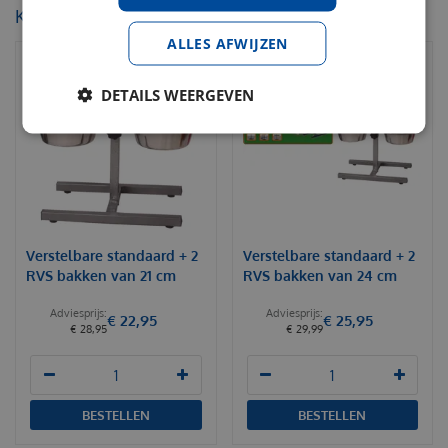
KIJK OOK EENS NAAR:
ALLES AFWIJZEN
DETAILS WEERGEVEN
Verstelbare standaard + 2
Verstelbare standaard + 2
RVS bakken van 21 cm
RVS bakken van 24 cm
€
22
,
95
€
25
,
95
€
28
,
95
€
29
,
99
BESTELLEN
BESTELLEN