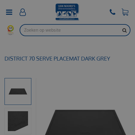
G
a
n
a
a
r
c
o
n
t
DISTRICT 70 SERVE PLACEMAT DARK GREY
e
n
t