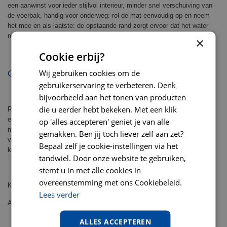
een aanwinst voor ieder stijlvol interieur, minder snel verschuiving van
de voerbak, handig voor onderweg: rol de mat eenvoudig op en neem
het mee en als laatste: de opstaande rand zorgt ervoor dat het water
niet van de placemat afloopt.
×
Cookie erbij?
Wij gebruiken cookies om de
GEBRUIKSADVIES EN VEILIGHEID
gebruikerservaring te verbeteren. Denk
bijvoorbeeld aan het tonen van producten
die u eerder hebt bekeken. Met een klik
Reinig de Disctrict 70 Serve Placemat regelmatig onder de kraan of in
een sopje, bij ernstige vervuiling kan hij in de vaatwasser. Vervang de
op 'alles accepteren' geniet je van alle
mat als hij beschadigd is, om schade voor uw huisdier of uzelf te
gemakken. Ben jij toch liever zelf aan zet?
voorkomen. Niet bedoeld voor menselijk gebruik, niet bedoeld als
Bepaal zelf je cookie-instellingen via het
kinderspeelgoed.
tandwiel. Door onze website te gebruiken,
stemt u in met alle cookies in
overeenstemming met ons Cookiebeleid.
Kleur: donker grijs
Lees verder
Afmeting: 50x35 cm
ALLES ACCEPTEREN