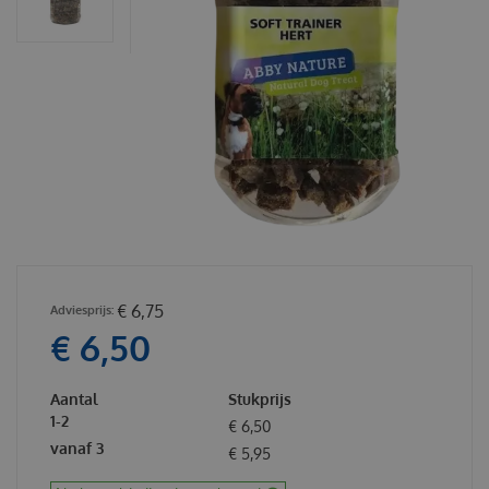
€
6
,
75
€
6
,
50
Aantal
Stukprijs
1-2
€
6
,
50
vanaf 3
€
5
,
95