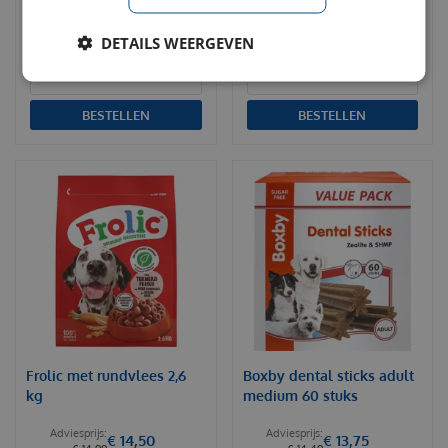
€
19
,
95
€
11
,
29
Per stuk
Per stuk
DETAILS WEERGEVEN
BESTELLEN
BESTELLEN
Frolic met rundvlees 2,6
Boxby dental sticks adult
kg
medium 60 stuks
€
14
,
50
€
13
,
75