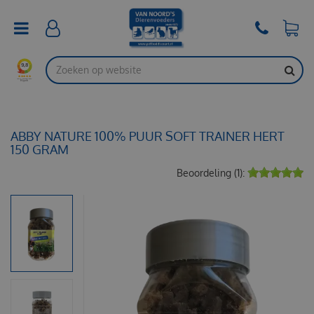
G
a
n
a
a
r
c
o
n
t
ABBY NATURE 100% PUUR SOFT TRAINER HERT
e
150 GRAM
n
Beoordeling (1):
t