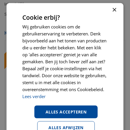
Inhoud: 150 gram
×
Smaak: hert
Cookie erbij?
Wij gebruiken cookies om de
KIJK OOK EENS NAAR:
gebruikerservaring te verbeteren. Denk
bijvoorbeeld aan het tonen van producten
die u eerder hebt bekeken. Met een klik
op 'alles accepteren' geniet je van alle
gemakken. Ben jij toch liever zelf aan zet?
Bepaal zelf je cookie-instellingen via het
tandwiel. Door onze website te gebruiken,
stemt u in met alle cookies in
overeenstemming met ons Cookiebeleid.
Lees verder
Farm Food trainers
Henne Kronch zalmsnack
runderhart 333 gram
hond original 100% zalm
ALLES ACCEPTEREN
beloningsnack
600 gram
ALLES AFWIJZEN
€
18
,
95
€
10
,
59
vanaf 2 stuks
vanaf 2 stuks