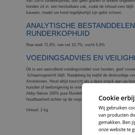
van 100% runderkophuid, dus geen granen of andere ongewen
honden zit in een hersluitbare zak, zodat de inhoud vers blijft
kauwen, maakt uw hond tegelijkertijd zijn gebit schoon.
ANALYTISCHE BESTANDDELEN
RUNDERKOPHUID
Ruw eiwit 71,8%, ruw vet 10,7%, vocht 5,6%
VOEDINGSADVIES EN VEILIGH
Dit is een aanvullend voedingsmiddel voor honden, geef zovee
lichaamsgewicht blijft. Raadpleeg bij twijfel de deskundige ve
Amstelveen. Houd altijd toezicht als u deze snack aan uw ho
huisdier of leefomgeving te voorkomen. Vers water moet dagel
Abby Nature 100% puur Runderkophuid Gedroogd bij kamertemp
Cookie erbij
houdbaarheid achter op de verpakking. Niet bedoeld voor men
Wij gebruiken co
Inhoud: 1 kg
van producten die
gemakken. Ben jij 
onze website te g