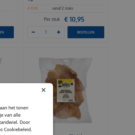
€
9
,
95
vanaf 2 stuks
€
10
,
95
Per stuk
LEN
BESTELLEN
×
 aan het tonen
je van alle
t tandwiel. Door
s Cookiebeleid.