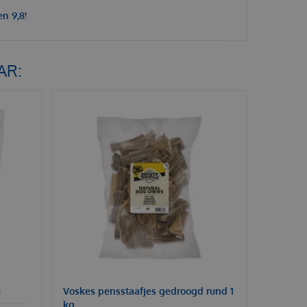
n 9,8!
AR:
m
Voskes pensstaafjes gedroogd rund 1
kg