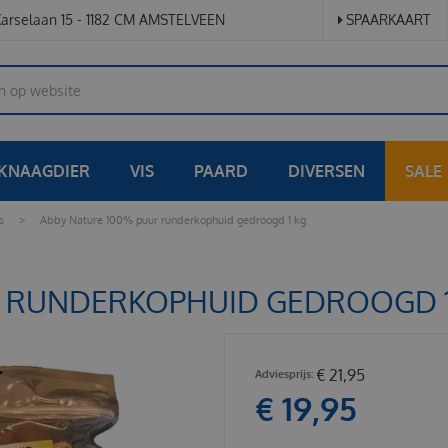
arselaan 15 - 1182 CM AMSTELVEEN
SPAARKAART
KNAAGDIER
VIS
PAARD
DIVERSEN
SALE
s
>
Abby Nature 100% puur runderkophuid gedroogd 1 kg
R RUNDERKOPHUID GEDROOGD 1
€
21
,
95
€
19
,
95