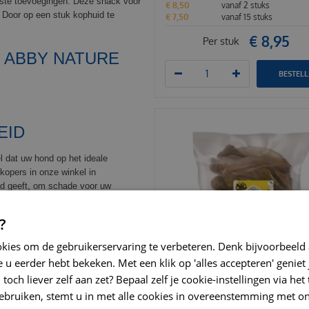
ste toevoegingen. Deze snack voor
€
8
,
50
vanaf 2 stuks
. Door op een stuk kophuid te
€
7
,
50
vanaf 15 stuks
€
8
,
95
Per stuk
 ABBY NATURE
BESTEL
EID
l dat uw hond op het ideale
rkopers in onze winkel in
nd geeft, om schade voor uw
ijks ter beschikking staan. Bewaar
eratuur, kijk voor de datum van
?
selijke consumptie.
okies om de gebruikerservaring te verbeteren. Denk bijvoorbeeld
 u eerder hebt bekeken. Met een klik op 'alles accepteren' geniet 
toch liever zelf aan zet? Bepaal zelf je cookie-instellingen via he
ebruiken, stemt u in met alle cookies in overeenstemming met on