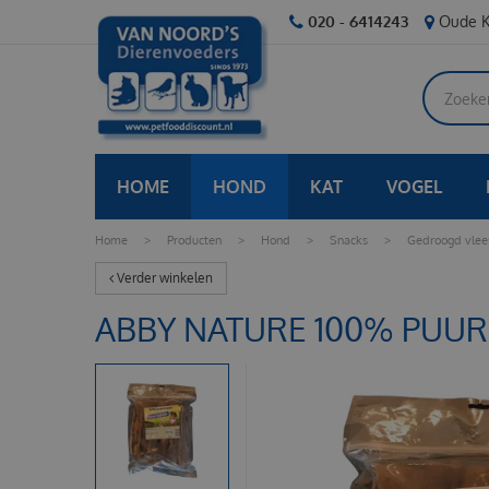
Ga
020 - 6414243
Oude K
naar
content
HOME
HOND
KAT
VOGEL
Home
>
Producten
>
Hond
>
Snacks
>
Gedroogd vlee
Verder winkelen
ABBY NATURE 100% PUU