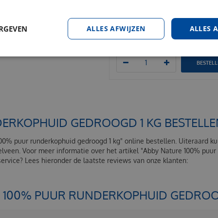
Voskes runderoren 20 stuks
€
13
,
95
vanaf 2 stuks
ERGEVEN
ALLES AFWIJZEN
ALLES 
€
14
,
95
Per stuk
BESTEL
ERKOPHUID GEDROOGD 1 KG BESTELLE
100% puur runderkophuid gedroogd 1 kg" online bestellen. Uiteraard 
elveen. Voor meer informatie over het artikel "Abby Nature 100% puu
rvice? Lees hieronder de laatste reviews van onze klanten:
E 100% PUUR RUNDERKOPHUID GEDROO