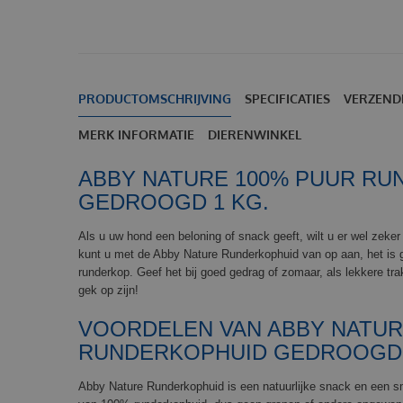
PRODUCTOMSCHRIJVING
SPECIFICATIES
VERZEND
MERK INFORMATIE
DIERENWINKEL
ABBY NATURE 100% PUUR RU
GEDROOGD 1 KG.
Als u uw hond een beloning of snack geeft, wilt u er wel zeker 
kunt u met de Abby Nature Runderkophuid van op aan, het is
runderkop. Geef het bij goed gedrag of zomaar, als lekkere tra
gek op zijn!
VOORDELEN VAN ABBY NATU
RUNDERKOPHUID GEDROOGD
Abby Nature Runderkophuid is een natuurlijke snack en een s