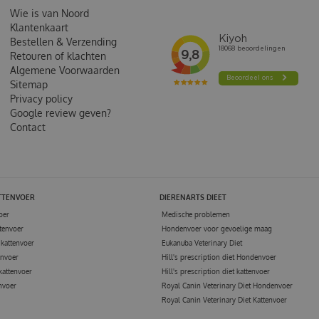
Wie is van Noord
Klantenkaart
Bestellen & Verzending
Retouren of klachten
Algemene Voorwaarden
Sitemap
Privacy policy
Google review geven?
Contact
TTENVOER
DIERENARTS DIEET
oer
Medische problemen
tenvoer
Hondenvoer voor gevoelige maag
kattenvoer
Eukanuba Veterinary Diet
envoer
Hill's prescription diet Hondenvoer
kattenvoer
Hill's prescription diet kattenvoer
nvoer
Royal Canin Veterinary Diet Hondenvoer
Royal Canin Veterinary Diet Kattenvoer