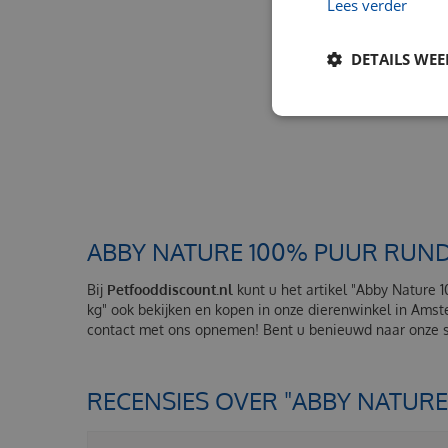
Lees verder
DETAILS WE
ABBY NATURE 100% PUUR RUND
Bij
Petfooddiscount.nl
kunt u het artikel "Abby Nature 
kg" ook bekijken en kopen in onze dierenwinkel in Amst
contact met ons opnemen! Bent u benieuwd naar onze se
RECENSIES OVER "ABBY NATUR