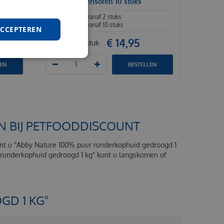
Voskes varkensoren 10 stuks
€
13
,
95
vanaf 2 stuks
€
12
,
75
vanaf 10 stuks
ACCEPTEREN
€
14
,
95
Per stuk
LEN
BESTELLEN
N BIJ PETFOODDISCOUNT
kunt u "Abby Nature 100% puur runderkophuid gedroogd 1
r runderkophuid gedroogd 1 kg" kunt u langskomen of
GD 1 KG"