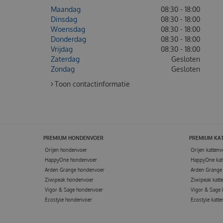
Maandag
08:30 - 18:00
Dinsdag
08:30 - 18:00
Woensdag
08:30 - 18:00
Donderdag
08:30 - 18:00
Vrijdag
08:30 - 18:00
Zaterdag
Gesloten
Zondag
Gesloten
Toon contactinformatie
PREMIUM HONDENVOER
PREMIUM KA
Orijen hondenvoer
Orijen kattenv
HappyOne hondenvoer
HappyOne kat
Arden Grange hondenvoer
Arden Grange 
Ziwipeak hondenvoer
Ziwipeak katt
Vigor & Sage hondenvoer
Vigor & Sage 
Ecostyle hondenvoer
Ecostyle katte