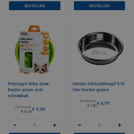
BESTELLEN
BESTELLEN
Petstages Kitty slow
Hunter edelstahlnapf 0.19
feeder groen anti-
liter hunter gravur
schrokbak
€
6
,
95
€
7
,
83
€
9
,
50
€
10
,
50