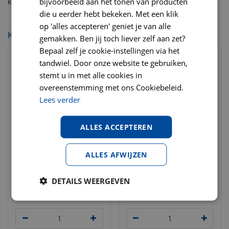
bijvoorbeeld aan het tonen van producten
Kleur: merengue (beige met grijze spikkeltjes)
die u eerder hebt bekeken. Met een klik
op 'alles accepteren' geniet je van alle
KIJK OOK EENS NAAR:
gemakken. Ben jij toch liever zelf aan zet?
Bepaal zelf je cookie-instellingen via het
tandwiel. Door onze website te gebruiken,
stemt u in met alle cookies in
overeenstemming met ons Cookiebeleid.
Lees verder
ALLES ACCEPTEREN
ALLES AFWIJZEN
District 70 bamboo cat
District 70 bamboo cat
bowl dark grey
bowl Merengue
DETAILS WEERGEVEN
€
6
,
75
€
6
,
75
€
6
,
95
€
6
,
95