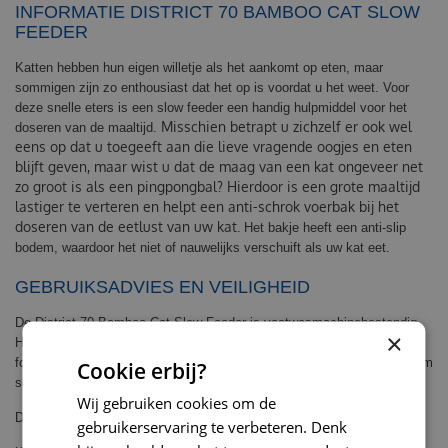
INFORMATIE DISTRICT 70 BAMBOO CAT SLOW
FEEDER
Katten hebben hun eigen willetje als het aankomt op eten, maar
sommigen zijn zo enthousiast dat het op is voordat u het weet. Voor
deze snelle eters is een slow feeder een handig hulpmiddel voor het
Misschien betrapt u zichzelf er ook wel
doseren van de maaltijd.
eens op dat u toegeeft aan die lieve vragende oogjes en eten
blijft geven, maar wist u dat de maag van een kat ongeveer net
zo groot is als een pingpongbal? Hierdoor is een grote maaltijd
lastiger te verteren en helpt een anti-schrok voerbak bij het
doseren van de eetlust van uw kat.
Het bakje heeft een anti-slip
bodem, waardoor het niet of nauwelijks verschuift als uw kat eet.
GEBRUIKSADVIES EN VEILIGHEID
De District 70 Bamboo Cat Slow Feeder is vaatwasmachinebestendig.
×
Het is gemaakt van voedselveilige materialen, vrij van BPA, PVC,
formaldehyde en phthalate. Vervang het bakje als het beschadigd is, om
Cookie erbij?
schade voor uw kat of leefomgeving te voorkomen.
Wij gebruiken cookies om de
Diameter: 13,5 cm
gebruikerservaring te verbeteren. Denk