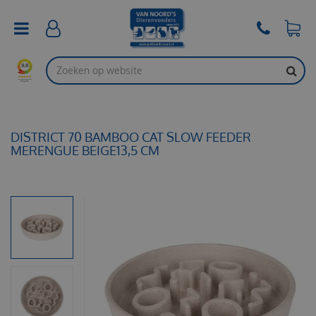
G
a
n
a
a
r
c
o
n
t
DISTRICT 70 BAMBOO CAT SLOW FEEDER
e
MERENGUE BEIGE13,5 CM
n
t