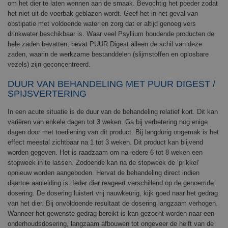
om het dier te laten wennen aan de smaak. Bevochtig het poeder zodat
het niet uit de voerbak geblazen wordt. Geef het in het geval van
obstipatie met voldoende water en zorg dat er altijd genoeg vers
drinkwater beschikbaar is. Waar veel Psyllium houdende producten de
hele zaden bevatten, bevat PUUR Digest alleen de schil van deze
zaden, waarin de werkzame bestanddelen (slijmstoffen en oplosbare
vezels) zijn geconcentreerd.
DUUR VAN BEHANDELING MET PUUR
DIGEST /
SPIJSVERTERING
In een acute situatie is de duur van de behandeling relatief kort. Dit kan
variëren van enkele dagen tot 3 weken. Ga bij verbetering nog enige
dagen door met toediening van dit product. Bij langdurig ongemak is het
effect meestal zichtbaar na 1 tot 3 weken. Dit product kan blijvend
worden gegeven. Het is raadzaam om na iedere 6 tot 8 weken een
stopweek in te lassen. Zodoende kan na de stopweek de ‘prikkel’
opnieuw worden aangeboden. Hervat de behandeling direct indien
daartoe aanleiding is. Ieder dier reageert verschillend op de genoemde
dosering. De dosering luistert vrij nauwkeurig, kijk goed naar het gedrag
van het dier. Bij onvoldoende resultaat de dosering langzaam verhogen.
Wanneer het gewenste gedrag bereikt is kan gezocht worden naar een
onderhoudsdosering, langzaam afbouwen tot ongeveer de helft van de