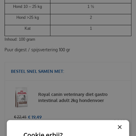
Hond 10 – 25 kg
1 ½
Hond >25 kg
2
Kat
1
Inhoud:
10
0 gram
Puur digest / spijsvertering 100 gr
BESTEL SNEL SAMEN MET:
Royal canin veterinary diet gastro
intestinal adult 2kg hondenvoer
€
19
,
49
€
22
,
45
€
0
,
00
×
Cookie erbij?