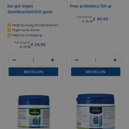
Iso-gel tegen
Puur probiotica 150 gr
darmklachten100 gram
€
49
,
95
€
55
,
49
Helpt bij maag/darmproblemen
Tegen acute diaree
Helpt bij verstopping
€
24
,
95
€
29
,
95
BESTELLEN
BESTELLEN