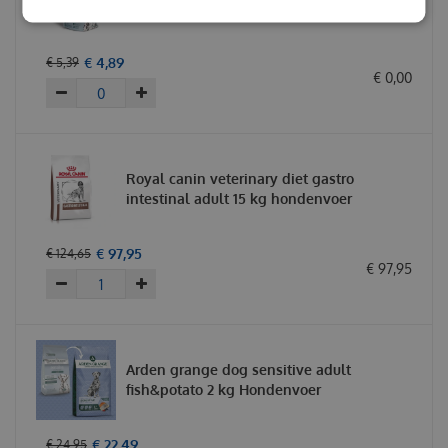
witvis 225 gram Hondenkoekjes
€
4
,
89
€
5
,
39
€
0
,
00
Royal canin veterinary diet gastro
intestinal adult 15 kg hondenvoer
€
97
,
95
€
124
,
65
€
97
,
95
Arden grange dog sensitive adult
fish&potato 2 kg Hondenvoer
€
22
,
49
€
24
,
95