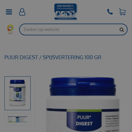
G
a
n
a
a
r
c
o
n
t
PUUR DIGEST / SPIJSVERTERING 100 GR
e
n
t