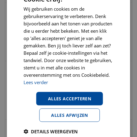
Wij gebruiken cookies om de
gebruikerservaring te verbeteren. Denk
Royal canin veterinary diet gastro
intestinal blik 400 gram hondenvoer
bijvoorbeeld aan het tonen van producten
die u eerder hebt bekeken. Met een klik
op 'alles accepteren' geniet je van alle
€
4
,
49
€
5
,
25
€
0
,
00
gemakken. Ben jij toch liever zelf aan zet?
Bepaal zelf je cookie-instellingen via het
tandwiel. Door onze website te gebruiken,
stemt u in met alle cookies in
overeenstemming met ons Cookiebeleid.
Arden grange dog blik sensitive
fish&potato 395 gram Hondenvoer
Lees verder
€
3
,
25
ALLES ACCEPTEREN
€
3
,
49
€
0
,
00
ALLES AFWIJZEN
DETAILS WEERGEVEN
Arden grange crunchy bites sensitive