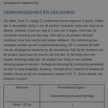
aangegeven dagdosering.
GEBRUIKSADVIES EN VEILIGHEID
Zie tabel. Geef 2 x daags (1 maatschep bevat ongeveer
3
gram). Indien
het in de praktijk lastig is om dit product meerdere malen per dag toe te
dienen, volstaat 1 keer per dag of 1 keer per 2 dagen. Geef dan de
maximale dosering van één dag. Ook dan is dit product effectief
inzetbaar maar kan reactie iets langer uitblijven.
Bij verbetering kan
overgaan worden op een onderhoudsdosering. Dit is meestal de helft
van de aangegeven dosering op de verpakking. Kijk bij het doseren van
dit product goed naar de reactie van het dier. In het begin kan een
hogere dosering nodig zijn, dit product kan veilig in een dubbele
dosering gegeven worden. Verlaag de dosering bij verbetering geleidelijk
tot een zo laag mogelijke dosering. Vermijd direct zonlicht en bewaar dit
product droog en bij een temperatuur tussen 5-20 °C.
Buiten bereik van
kinderen houden.
Diersoort
Hoeveelheid
Digest /
Spijsvertering
(maatschep/dag)
Hond <10 kg
1