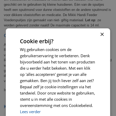
geschikt om te gebruiken bij kleine huisdieren. Eén van de spuitjes
heeft een spuitmond voor dunne vloeistoffen en de andere spuitmond is
voor dikkere vloeistoffen en medicatie. De Mikki Handi Feeder
Voederspuitjes zijn gemaakt van niet- giftig materiaal.
Let op
: ze
worden geleverd zonder naald! De maximale capaciteit is 14 ml.
×
GEBRUIKSADVIES EN VEILIGHEID
Cookie erbij?
Als u medicatie geeft, dubbel-check dan of u de juiste dosering geeft.
Wij gebruiken cookies om de
Richt het voedingsspuitje op de wang van het dier om morsen te
gebruikerservaring te verbeteren. Denk
voorkomen en spuit langzaam en voorzichtig de vloeistof in de bek.
Reinig de voedingsspuitjes goed na elk gebruik, ze kunnen met de hand
bijvoorbeeld aan het tonen van producten
worden afgewassen of worden gereinigd in de vaatwasser. Spoel ze
die u eerder hebt bekeken. Met een klik
goed na, zodat er geen schoonmaakmiddelen in achterblijven. Vervang
op 'alles accepteren' geniet je van alle
de voederspuitjes als ze stuk zijn, om schade voor uw huisdier te
gemakken. Ben jij toch liever zelf aan zet?
voorkomen. Buiten bereik van kinderen bewaren.
Bepaal zelf je cookie-instellingen via het
Inhoud: 2 stuks
tandwiel. Door onze website te gebruiken,
stemt u in met alle cookies in
overeenstemming met ons Cookiebeleid.
KIJK OOK EENS NAAR:
Lees verder