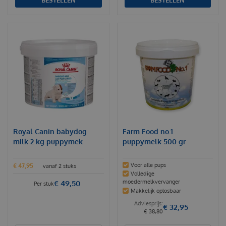
BESTELLEN
BESTELLEN
Royal Canin babydog
Farm Food no.1
milk 2 kg puppymek
puppymelk 500 gr
Voor alle pups
€
47
,
95
vanaf 2 stuks
Volledige
moedermelkvervanger
€
49
,
50
Per stuk
Makkelijk oplosbaar
€
32
,
95
€
38
,
80