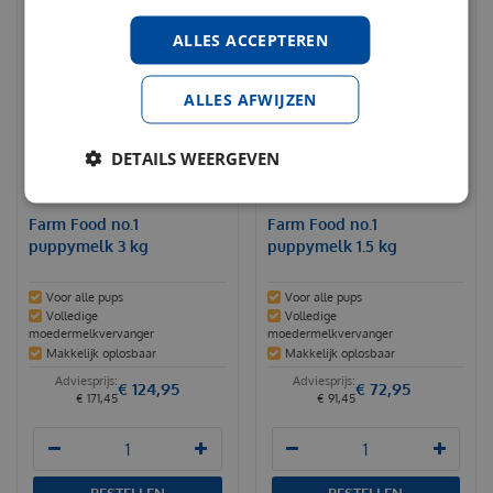
ALLES ACCEPTEREN
ALLES AFWIJZEN
DETAILS WEERGEVEN
Farm Food no.1
Farm Food no.1
puppymelk 3 kg
puppymelk 1.5 kg
Voor alle pups
Voor alle pups
Volledige
Volledige
moedermelkvervanger
moedermelkvervanger
Makkelijk oplosbaar
Makkelijk oplosbaar
€
124
,
95
€
72
,
95
€
171
,
45
€
91
,
45