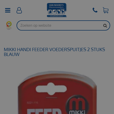
G
a
n
a
a
r
c
o
n
t
MIKKI HANDI FEEDER VOEDERSPUITJES 2 STUKS
e
BLAUW
n
t