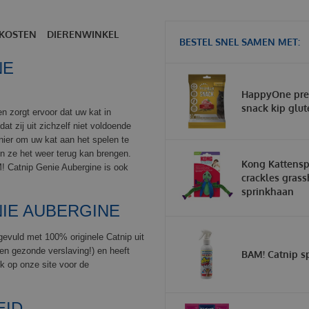
KOSTEN
DIERENWINKEL
BESTEL SNEL SAMEN MET:
NE
HappyOne pre
snack kip glut
en zorgt ervoor dat uw kat in
dat zij uit zichzelf niet voldoende
ier om uw kat aan het spelen te
 en ze het weer terug kan brengen.
Kong Kattens
M! Catnip Genie Aubergine is ook
crackles gras
sprinkhaan
NIE AUBERGINE
evuld met 100% originele Catnip uit
een gezonde verslaving!) en heeft
BAM! Catnip s
k op onze site voor de
EID