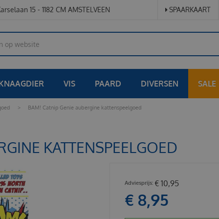
arselaan 15 - 1182 CM AMSTELVEEN
SPAARKAART
KNAAGDIER
VIS
PAARD
DIVERSEN
SALE
goed
>
BAM! Catnip Genie aubergine kattenspeelgoed
ERGINE KATTENSPEELGOED
€
10
,
95
€
8
,
95