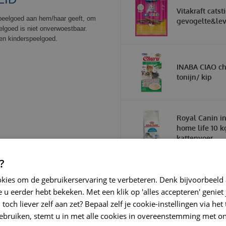
Vitakraft catst
speelgoed aan hem/haar geeft, om
gevogelte&lev
lgoed is niet onverwoestbaar.
een kinderspeelgoed.
INABA CIAO ch
tonijn/ kip
Royal Canin in
home life 10 k
kattenvoer
?
okies om de gebruikerservaring te verbeteren. Denk bijvoorbeeld
 u eerder hebt bekeken. Met een klik op 'alles accepteren' geniet 
toch liever zelf aan zet? Bepaal zelf je cookie-instellingen via he
ebruiken, stemt u in met alle cookies in overeenstemming met on