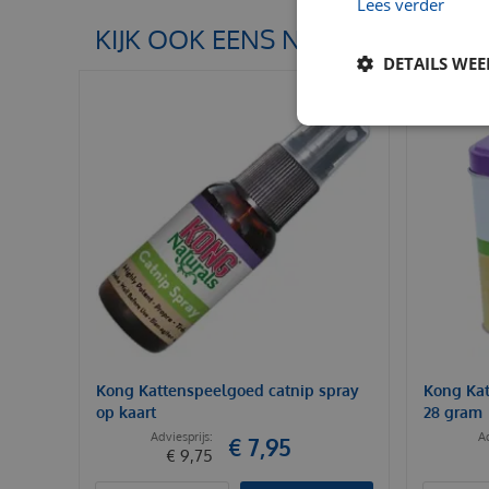
Lees verder
KIJK OOK EENS NAAR:
DETAILS WE
Kong Kattenspeelgoed catnip spray
Kong Kat
op kaart
28 gram
€
7
,
95
€
9
,
75