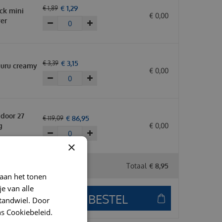
€
1
,
29
€
1
,
89
ick mini
€
0
,
00
er
€
3
,
15
€
3
,
39
uru creamy
€
0
,
00
door 27
€
86
,
95
€
119
,
09
g
€
0
,
00
×
Totaal
€
8
,
95
 aan het tonen
je van alle
t tandwiel. Door
s Cookiebeleid.