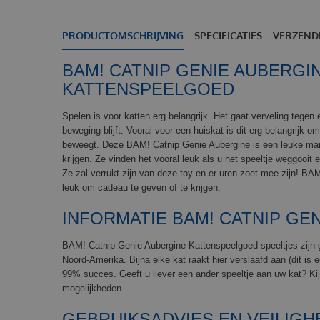
PRODUCTOMSCHRIJVING
SPECIFICATIES
VERZEND
BAM! CATNIP GENIE AUBERGI
KATTENSPEELGOED
Spelen is voor katten erg belangrijk. Het gaat verveling tegen 
beweging blijft. Vooral voor een huiskat is dit erg belangrijk om
beweegt. Deze BAM! Catnip Genie Aubergine is een leuke man
krijgen. Ze vinden het vooral leuk als u het speeltje weggooit
Ze zal verrukt zijn van deze toy en er uren zoet mee zijn! BA
leuk om cadeau te geven of te krijgen.
INFORMATIE BAM! CATNIP GE
BAM! Catnip Genie Aubergine Kattenspeelgoed speeltjes zijn g
Noord-Amerika. Bijna elke kat raakt hier verslaafd aan (dit is 
99% succes. Geeft u liever een ander speeltje aan uw kat? Kij
mogelijkheden.
GEBRUIKSADVIES EN VEILIGH