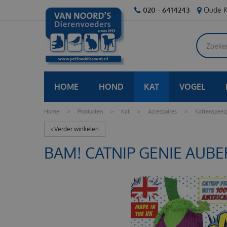
Ga
020 - 6414243
Oude K
naar
content
HOME
HOND
KAT
VOGEL
Home
>
Producten
>
Kat
>
Accessoires
>
Kattenspeel
Verder winkelen
BAM! CATNIP GENIE AUB