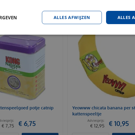
ERGEVEN
ALLES AFWIJZEN
ALLES 
tenspeelgoed potje catnip
Yeowww chicata banana per s
kattenspeeltje
€
6
,
75
€
10
,
95
€
7
,
75
€
12
,
95