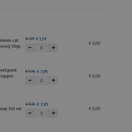
€
1
,
79
€
1
,
99
mium cat
€
0
,
00
envrij 50gr.
peelgoed
€
7
,
95
€
9
,
95
shopper
€
0
,
00
€
7
,
95
€
9
,
95
pray 150 ml
€
0
,
00