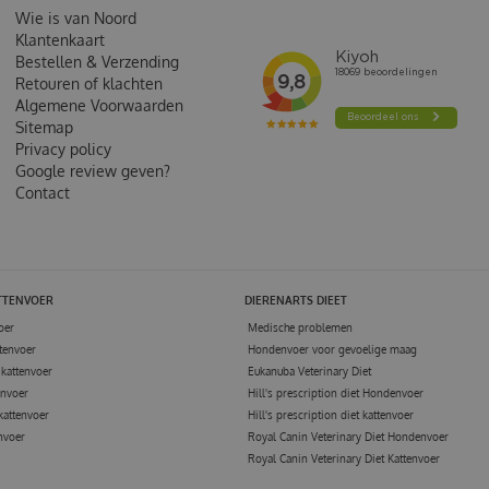
Wie is van Noord
Klantenkaart
Bestellen & Verzending
Retouren of klachten
Algemene Voorwaarden
Sitemap
Privacy policy
Google review geven?
Contact
TTENVOER
DIERENARTS DIEET
oer
Medische problemen
tenvoer
Hondenvoer voor gevoelige maag
kattenvoer
Eukanuba Veterinary Diet
envoer
Hill's prescription diet Hondenvoer
kattenvoer
Hill's prescription diet kattenvoer
nvoer
Royal Canin Veterinary Diet Hondenvoer
Royal Canin Veterinary Diet Kattenvoer