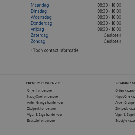
Maandag
08:30 - 18:00
Dinsdag
08:30 - 18:00
Woensdag
08:30 - 18:00
Donderdag
08:30 - 18:00
Vrijdag
08:30 - 18:00
Zaterdag
Gesloten
Zondag
Gesloten
Toon contactinformatie
PREMIUM HONDENVOER
PREMIUM KA
Orijen hondenvoer
Orijen kattenv
HappyOne hondenvoer
HappyOne kat
Arden Grange hondenvoer
Arden Grange 
Ziwipeak hondenvoer
Ziwipeak katt
Vigor & Sage hondenvoer
Vigor & Sage 
Ecostyle hondenvoer
Ecostyle katte