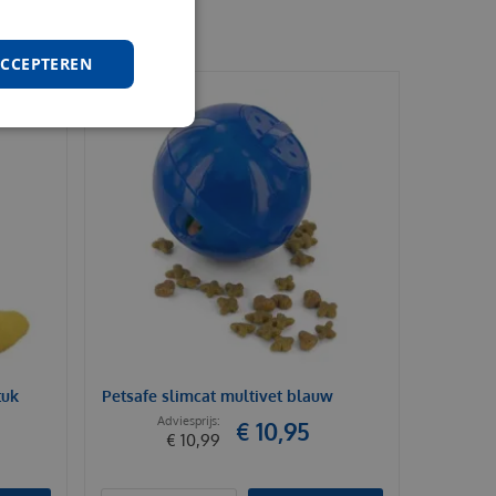
ACCEPTEREN
tuk
Petsafe slimcat multivet blauw
€
10
,
95
€
10
,
99