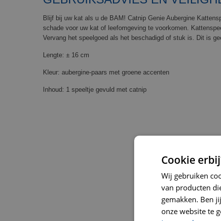
Blijf bij uw kat als u de BAM! Catnip Genie Aubergine Katten
schade voor uw kat of leefomgeving te voorkomen. Kattenspee
Vervang het speelgoed als het beschadigd of stuk is. Dit is g
Lengte: ± 16 cm
Kleur: aubergine-paars met groene accenten
Inhoud: 1 speeltje gevuld met catnip
Cookie erbij
Wij gebruiken co
van producten die
gemakken. Ben jij 
onze website te g