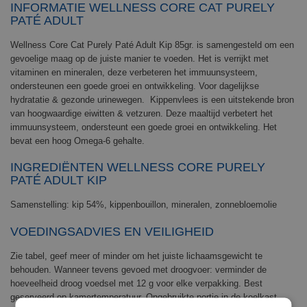
INFORMATIE
WELLNESS CORE CAT PURELY
PATÉ ADULT
Wellness Core Cat Purely Paté Adult Kip 85gr. is samengesteld om
een
gevoelige maag op de juiste manier te voeden. Het is verrijkt met
vitaminen en mineralen, deze verbeteren het immuunsysteem,
ondersteunen een goede groei en ontwikkeling. Voor dagelijkse
hydratatie & gezonde urinewegen. Kippenvlees is een uitstekende bron
van hoogwaardige eiwitten & vetzuren. Deze maaltijd verbetert het
immuunsysteem, ondersteunt een goede groei en ontwikkeling. Het
bevat een hoog Omega-6 gehalte.
INGREDIËNTEN
WELLNESS CORE PURELY
PATÉ ADULT KIP
Samenstelling: kip 54%, kippenbouillon, mineralen, zonnebloemolie
VOEDINGSADVIES EN VEILIGHEID
Zie tabel, geef meer of minder om het juiste lichaamsgewicht te
behouden. Wanneer tevens gevoed met droogvoer: verminder de
hoeveelheid droog voedsel met 12 g voor elke verpakking. Best
geserveerd op kamertemperatuur. Ongebruikte portie in de koelkast