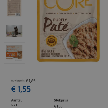
€
1
,
65
€
1
,
55
Aantal
Stukprijs
1-23
€
1
,
55