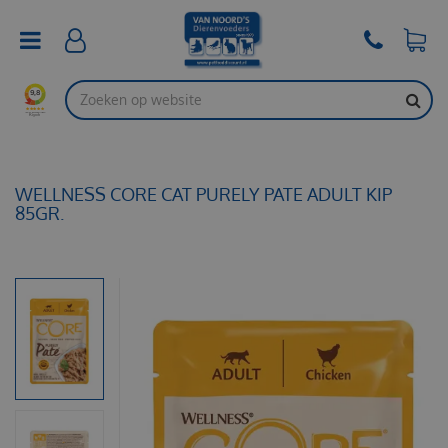
G
a
n
a
a
r
c
o
n
t
WELLNESS CORE CAT PURELY PATE ADULT KIP
e
85GR.
n
t