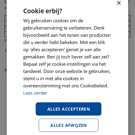
×
bewaren. Vers water moet dagelijks ter beschikking staan. Niet bedoeld
voor menselijke consumptie.
Cookie erbij?
Gewicht van de kat (kg)
Hoeveelheid natvoer (zakje/dag)
Wij gebruiken cookies om de
2 – 4
1,5 – 2,5
gebruikerservaring te verbeteren. Denk
4 – 6
2,5 – 3,5
bijvoorbeeld aan het tonen van producten
6 – 8
3,5 – 4
Inhoud:85 gram
die u eerder hebt bekeken. Met een klik
op 'alles accepteren' geniet je van alle
Smaak: kip
gemakken. Ben jij toch liever zelf aan zet?
Bepaal zelf je cookie-instellingen via het
KIJK OOK EENS NAAR:
tandwiel. Door onze website te gebruiken,
stemt u in met alle cookies in
overeenstemming met ons Cookiebeleid.
Lees verder
ALLES ACCEPTEREN
ALLES AFWIJZEN