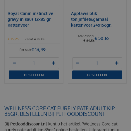
Royal Canin instinctive
Applaws blik
gravy in saus 12x85 gr
tonijnfilet&garnaal
Kattenvoer
kattenvoer 24x156gr.
€
50
,
16
€
15
,
95
vanaf 4 stuks
€
64
,
56
€
16
,
49
Per stuk
BESTELLEN
BESTELLEN
WELLNESS CORE CAT PURELY PATE ADULT KIP
85GR. BESTELLEN BIJ PETFOODDISCOUNT
Bij
Petfooddiscount.nl
kunt u het artikel "Wellness Core cat
purely pate adult kip 85gr." online bestellen. Uiteraard kunt u