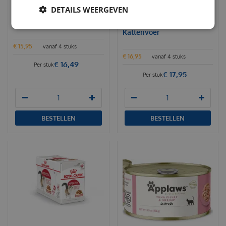
DETAILS WEERGEVEN
Royal Canin sterilised in
Royal Canin kitten
gravy 12x85 gr Kattenvoer
instinctive 12x85 gr
Kattenvoer
€
15
,
95
vanaf 4 stuks
€
16
,
95
vanaf 4 stuks
€
16
,
49
Per stuk
€
17
,
95
Per stuk
BESTELLEN
BESTELLEN