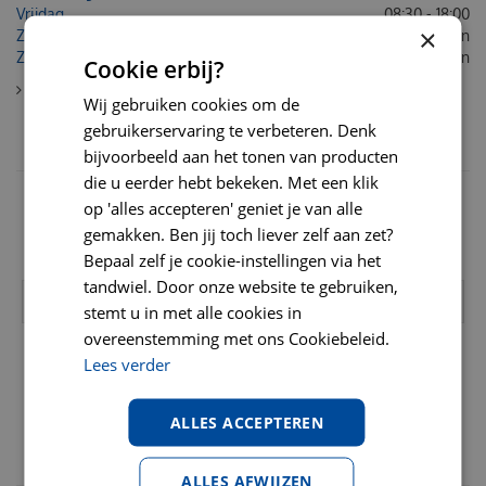
Vrijdag
08:30 - 18:00
×
Zaterdag
Gesloten
Zondag
Gesloten
Cookie erbij?
Toon contactinformatie
Wij gebruiken cookies om de
gebruikerservaring te verbeteren. Denk
NIEUWSBRIEF
bijvoorbeeld aan het tonen van producten
die u eerder hebt bekeken. Met een klik
Schrijf u hier in voor onze nieuwsbrief en ontvang acties,
op 'alles accepteren' geniet je van alle
kortingscodes en verzorgingstips!
gemakken. Ben jij toch liever zelf aan zet?
Bekijk onze
privacy policy
Bepaal zelf je cookie-instellingen via het
tandwiel. Door onze website te gebruiken,
stemt u in met alle cookies in
overeenstemming met ons Cookiebeleid.
Lees verder
ALLES ACCEPTEREN
VAN NOORD'S DIERENVOEDERS:
ALLES AFWIJZEN