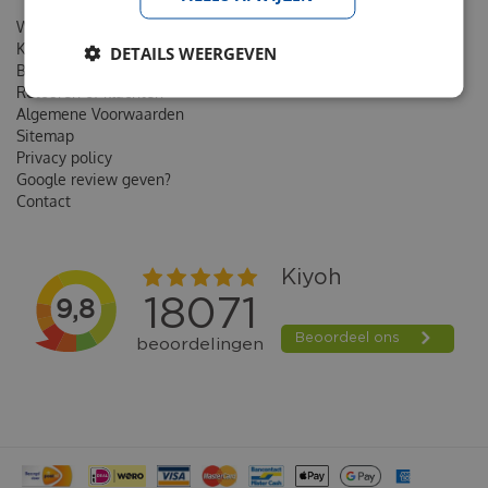
Wie is van Noord
Klantenkaart
DETAILS WEERGEVEN
Bestellen & Verzending
Retouren of klachten
Algemene Voorwaarden
Sitemap
Privacy policy
Google review geven?
Contact