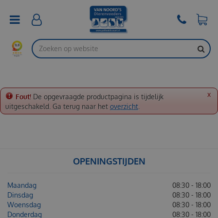
G
a
n
a
a
r
c
o
n
t
x
Fout!
De opgevraagde productpagina is tijdelijk
e
uitgeschakeld. Ga terug naar het
overzicht
.
n
t
OPENINGSTIJDEN
Maandag
08:30 - 18:00
Dinsdag
08:30 - 18:00
Woensdag
08:30 - 18:00
Donderdag
08:30 - 18:00