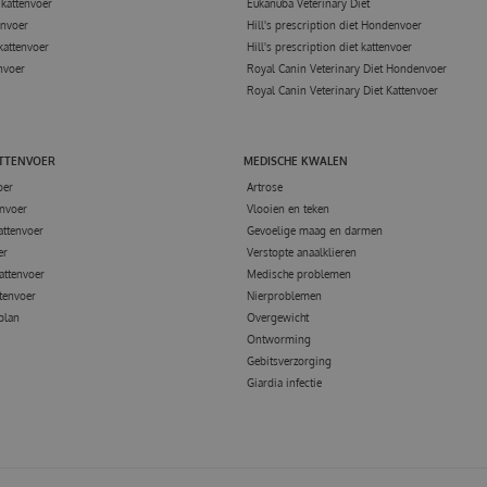
kattenvoer
Eukanuba Veterinary Diet
envoer
Hill's prescription diet Hondenvoer
kattenvoer
Hill's prescription diet kattenvoer
nvoer
Royal Canin Veterinary Diet Hondenvoer
Royal Canin Veterinary Diet Kattenvoer
ATTENVOER
MEDISCHE KWALEN
oer
Artrose
nvoer
Vlooien en teken
attenvoer
Gevoelige maag en darmen
er
Verstopte anaalklieren
attenvoer
Medische problemen
tenvoer
Nierproblemen
 plan
Overgewicht
Ontworming
Gebitsverzorging
Giardia infectie
N WORST 70% KIP 100 GRAM