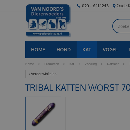
Ga
020 - 6414243
Oude K
naar
content
HOME
HOND
KAT
VOGEL
Home
>
Producten
>
Kat
>
Voeding
>
Natvoer
>
Verder winkelen
TRIBAL KATTEN WORST 70