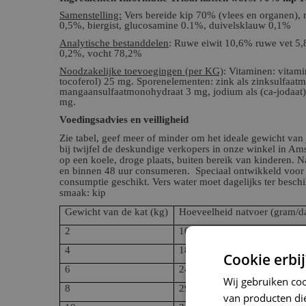
Samenstelling:
Vers bereide kip 70% (vlees en organen), m
0,5%, biergist, glucosamine 0.1%, duivelsklauw 0,1%
Analytische bestanddelen
: Ruwe eiwit 10,6% ruwe vet 5,
0,2%, vocht 78,2%
Noodzakelijke toevoegingen (per KG)
: Vitaminen: vitami
tocoferol) 25 mg. Sporenelementen: zink als zinksulfaa
mangaansulfaatmonohydraat 3 mg, jodium als (ca-jodaat
mg.
Voedingsadvies en veilligheid
Zie tabel, geef meer of minder om het ideale gewicht va
bij twijfel de deskundige verkopers in onze winkel in A
op een koele, droge plaats, buiten bereik van kinderen. 
en binnen 48 uur consumeren. Speciaal ontwikkeld voor d
consumptie geschikt. Vers water moet dagelijks ter besch
smaak: kip
Gewicht van de kat (kg)
Hoeveelheid natvoer (gram/d
2
100 – 140
4
180 – 230
Cookie erbij
6
240 – 300
Wij gebruiken co
8
290 – 370
van producten die