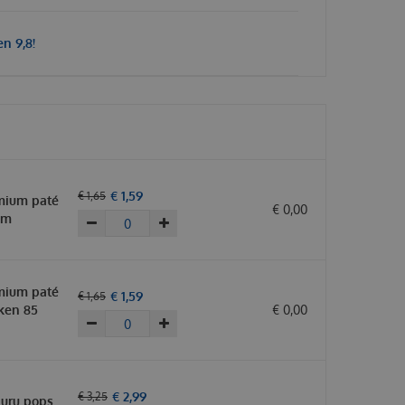
n 9,8!
€
1
,
59
€
1
,
65
mium paté
€
0
,
00
am
mium paté
€
1
,
59
€
1
,
65
ken 85
€
0
,
00
€
2
,
99
€
3
,
25
uru pops