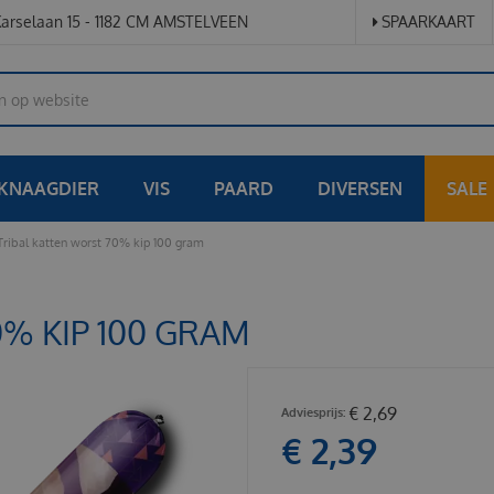
arselaan 15 - 1182 CM AMSTELVEEN
SPAARKAART
KNAAGDIER
VIS
PAARD
DIVERSEN
SALE
Tribal katten worst 70% kip 100 gram
% KIP 100 GRAM
€
2
,
69
€
2
,
39