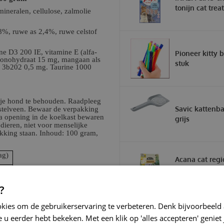
tonijn cat treat
ineralen, cellulose, zalmolie
8%, ruwe as 2,4%, ruwe celstof
ne D3 200 IE, vitamine E (alfa-
Pioneer kitty 
tmonohydraat 15 mg, mangaan als
stuk
) 3b202 0,5 mg. Taurine 1000
n je hond te behouden. Raadpleeg
Savic kattenba
mstelveen. Bewaar de verpakking
Na opening in de koelkast bewaren
grijs
ieren, niet voor menselijke
ikking staan. Inhoud: 100 gram,
ag)
Acana cat regi
grasslands 1,8
Kattenvoer
?
okies om de gebruikerservaring te verbeteren. Denk bijvoorbeeld
 u eerder hebt bekeken. Met een klik op 'alles accepteren' geniet 