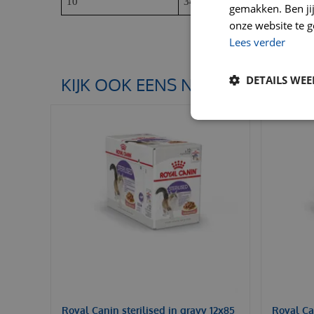
10
340– 420
gemakken. Ben jij 
onze website te g
Lees verder
DETAILS WE
KIJK OOK EENS NAAR:
Royal Canin sterilised in gravy 12x85
Royal Can