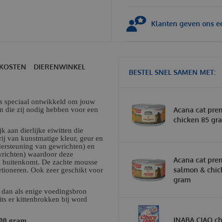
Klanten geven ons ee
KOSTEN
DIERENWINKEL
BESTEL SNEL SAMEN MET:
is speciaal ontwikkeld om jouw
en die zij nodig hebben voor een
Acana cat pre
chicken 85 gr
k aan dierlijke eiwitten die
rij van kunstmatige kleur, geur en
ersteuning van gewrichten) en
richten) waardoor deze
Acana cat pre
eel buitenkomt. De zachte mousse
salmon & chic
rtioneren. Ook zeer geschikt voor
gram
 dan als enige voedingsbron
ts er kittenbrokken bij word
INABA CIAO ch
100 gram