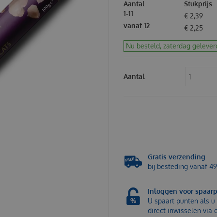
Aantal
Stukprijs
1-11
€
2
,
39
vanaf 12
€
2
,
25
Nu besteld, zaterdag gelever
Aantal
Gratis verzending
bij besteding vanaf 49
Inloggen voor spaar
U spaart punten als u 
direct inwisselen via