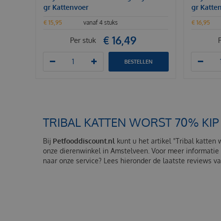
gr Kattenvoer
gr Katte
€
15
,
95
vanaf 4 stuks
€
16
,
95
€
16
,
49
Per stuk
BESTELLEN
TRIBAL KATTEN WORST 70% KIP
Bij
Petfooddiscount.nl
kunt u het artikel "Tribal katten
onze dierenwinkel in Amstelveen. Voor meer informatie 
naar onze service? Lees hieronder de laatste reviews v