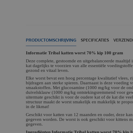
PRODUCTOMSCHRIJVING
SPECIFICATIES
VERZEND
Informatie Tribal katten worst 70% kip 100 gram
Deze complete, gestoomde en uitgebalanceerde maaltijd 
kat dagelijks te voorzien van alle essentiële voedingstoff
gezond en vitaal leven.
Elke worst bevat een hoog percentage kwalitatief vlees, rij
bijdragen aan sterke spieren. Daarnaast is deze voeding v
smaakstoffen. Met glucosamine (1000 mg/kg voor de ond
duivelsklauw (1000 mg/kg ontstekingsremmend voor gew
uitermate geschikt is voor de oudere kat of de kat die v
structuur maakt de worst smakelijk en makkelijk te propo
in de likmat!
Geschikt voor katten van 12 maanden en ouder, deze kan
gegeven worden. De worst is ook geschikt voor kittens mi
gegeven.
Ingrediënten Informatie Tribal katten worst 70% kip 