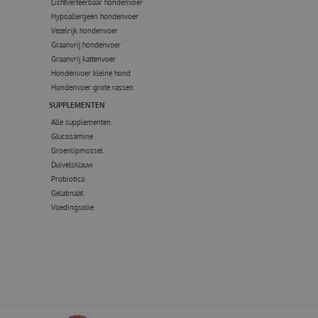
Lichtverteerbaar hondenvoer
Hypoallergeen hondenvoer
Vezelrijk hondenvoer
Graanvrij hondenvoer
Graanvrij kattenvoer
Hondenvoer kleine hond
Hondenvoer grote rassen
SUPPLEMENTEN
Alle supplementen
Glucosamine
Groenlipmossel
Duivelsklauw
Probiotica
Gelatinaat
Voedingsolie