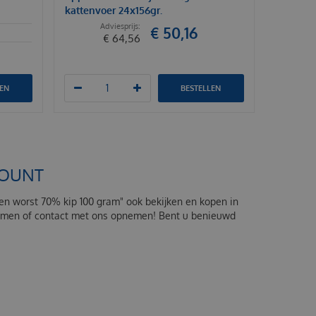
kattenvoer 24x156gr.
€
50
,
16
€
64
,
56
LEN
BESTELLEN
COUNT
tten worst 70% kip 100 gram" ook bekijken en kopen in
skomen of contact met ons opnemen! Bent u benieuwd