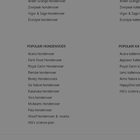
Arden Grange hondenvoer
Arden Grange 
Ziwipeak hondenvoer
Ziwipeak katt
Vigor & Sage hondenvoer
Vigor & Sage 
Ecostyle hondenvoer
Ecostyle katte
POPULAIR HONDENVOER
POPULAIR K
Acana hondenvoer
Acana kattenv
Farm Food Hondenvoer
Applaws Katte
Royal Canin Hondenvoer
Royal Canin k
Renske hondenvoer
Iams kattenvo
Boxby Hondensnack
Almo Nature k
Go Native hondenvoer
HappyOne kat
Eukanuba hondenvoer
Hill's science
Yora hondenvoer
McAdams hondenvoer
Pala hondenvoer
Woolf hondenvoer & -snacks
Hill's science plan
TRIBAL KATTE