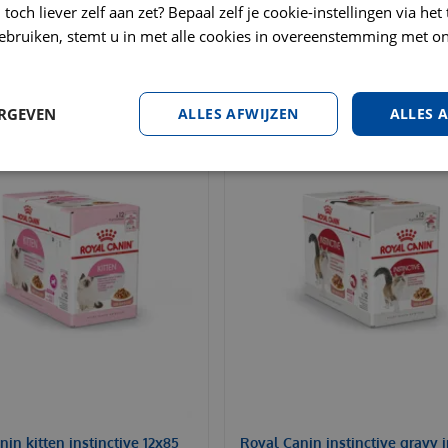
toch liever zelf aan zet? Bepaal zelf je cookie-instellingen via he
ebruiken, stemt u in met alle cookies in overeenstemming met on
ERGEVEN
ALLES AFWIJZEN
ALLES 
in kitten instinctive 12x85
Royal Canin instinctive gravy 