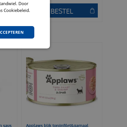
t tandwiel. Door
s Cookiebeleid.
ACCEPTEREN
in saus
Applaws blik tonijnfilet&garnaal