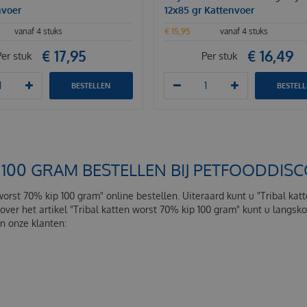
nvoer
12x85 gr Kattenvoer
vanaf 4 stuks
€
15
,
95
vanaf 4 stuks
€
17
,
95
€
16
,
49
Per stuk
Per stuk
BESTELLEN
BESTEL
 100 GRAM BESTELLEN BIJ PETFOODDIS
 worst 70% kip 100 gram" online bestellen. Uiteraard kunt u "Tribal ka
over het artikel "Tribal katten worst 70% kip 100 gram" kunt u lang
an onze klanten: