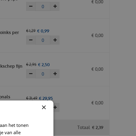
€
0
,
00
€
0
,
99
€
1
,
29
boinks per
€
0
,
00
€
2
,
50
€
2
,
95
kschep fijn
€
0
,
00
onals
€
29
,
95
€
31
,
49
 kg
€
0
,
00
×
 aan het tonen
Totaal
€
2
,
39
je van alle