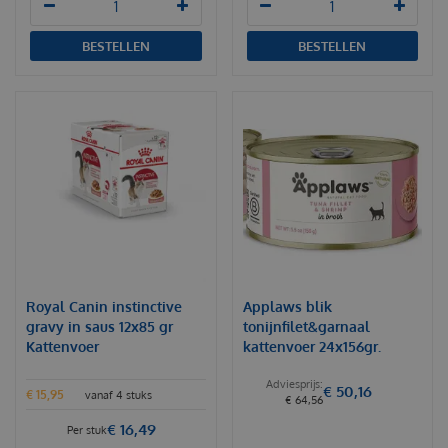
BESTELLEN
BESTELLEN
Royal Canin instinctive
Applaws blik
gravy in saus 12x85 gr
tonijnfilet&garnaal
Kattenvoer
kattenvoer 24x156gr.
€
50
,
16
€
15
,
95
vanaf 4 stuks
€
64
,
56
€
16
,
49
Per stuk