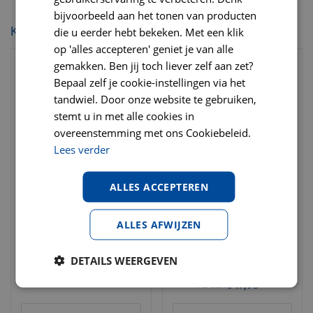
bijvoorbeeld aan het tonen van producten
KIJK OOK EENS NAAR:
die u eerder hebt bekeken. Met een klik
op 'alles accepteren' geniet je van alle
gemakken. Ben jij toch liever zelf aan zet?
Bepaal zelf je cookie-instellingen via het
tandwiel. Door onze website te gebruiken,
stemt u in met alle cookies in
overeenstemming met ons Cookiebeleid.
Lees verder
ALLES ACCEPTEREN
Royal Canin sterilised in
Royal Canin kitten
gravy 12x85 gr Kattenvoer
instinctive 12x85 gr
ALLES AFWIJZEN
Kattenvoer
€
15
,
95
vanaf 4 stuks
DETAILS WEERGEVEN
€
16
,
95
vanaf 4 stuks
€
16
,
49
Per stuk
€
17
,
95
Per stuk