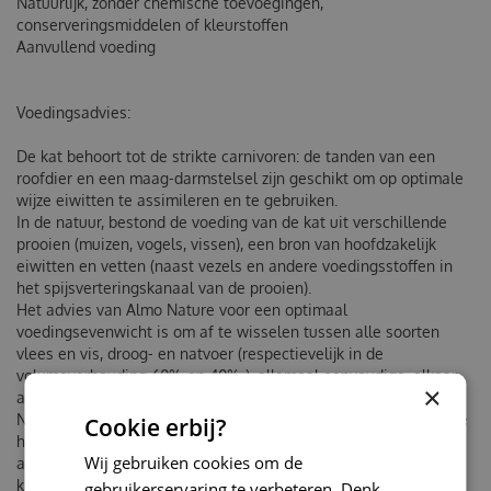
Natuurlijk, zonder chemische toevoegingen,
conserveringsmiddelen of kleurstoffen
Aanvullend voeding
Voedingsadvies:
De kat behoort tot de strikte carnivoren: de tanden van een
roofdier en een maag-darmstelsel zijn geschikt om op optimale
wijze eiwitten te assimileren en te gebruiken.
In de natuur, bestond de voeding van de kat uit verschillende
prooien (muizen, vogels, vissen), een bron van hoofdzakelijk
eiwitten en vetten (naast vezels en andere voedingsstoffen in
het spijsverteringskanaal van de prooien).
Het advies van Almo Nature voor een optimaal
voedingsevenwicht is om af te wisselen tussen alle soorten
vlees en vis, droog- en natvoer (respectievelijk in de
volumeverhouding 60% en 40% ), allemaal eenvoudige, elkaar
×
aanvullende en complete voedingsmiddelen.
Natvoer is essentieel in de dagelijkse voeding van de kat om de
Cookie erbij?
hydratatie te bevorderen en het risico van urinaire
Wij gebruiken cookies om de
aandoeningen te verminderen.
Almo nature cat natural hfc
kippenborst 70 gram
gebruikerservaring te verbeteren. Denk