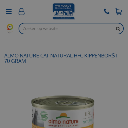
G
a
n
a
a
r
c
o
n
t
ALMO NATURE CAT NATURAL HFC KIPPENBORST
e
70 GRAM
n
t