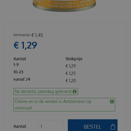
€
1
,
45
€
1
,
29
Aantal
Stukprijs
1-9
€
1
,
29
10-23
€
1
,
25
vanaf 24
€
1
,
20
Nu besteld, zaterdag geleverd
Online en in de winkel in Amstelveen op
voorraad
Aantal