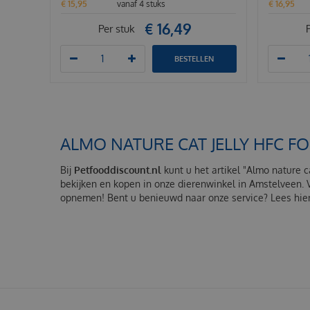
€
15
,
95
vanaf 4 stuks
€
16
,
95
€
16
,
49
Per stuk
BESTELLEN
ALMO NATURE CAT JELLY HFC F
Bij
Petfooddiscount.nl
kunt u het artikel "Almo nature ca
bekijken en kopen in onze dierenwinkel in Amstelveen. V
opnemen! Bent u benieuwd naar onze service? Lees hier