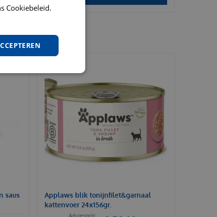
s Cookiebeleid.
ACCEPTEREN
in saus
Applaws blik tonijnfilet&garnaal
kattenvoer 24x156gr.