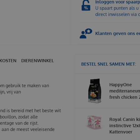
Inloggen voor spaar
U spaart punten als u 
direct inwisselen via
Klanten geven ons ee
KOSTEN
DIERENWINKEL
BESTEL SNEL SAMEN MET:
HappyOne
 om gebruik te maken van
mediterraneum
n, vrij van
fresh chicken 
nd is bereid met het beste wit
bouillon, zodat alle
Royal Canin ki
entage van de rijst.
instinctive 12x
fs aan de meest veeleisende
Kattenvoer