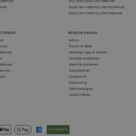
kattenvoer
Hill's prescription diet kattenvoer
nvoer
Royal Canin Veterinary Diet Hondenvoer
Royal Canin Veterinary Diet Kattenvoer
ATTENVOER
MEDISCHE KWALEN
oer
Artrose
nvoer
Vlooien en teken
attenvoer
Gevoelige maag en darmen
er
Verstopte anaalklieren
attenvoer
Medische problemen
tenvoer
Nierproblemen
 plan
Overgewicht
Ontworming
Gebitsverzorging
Giardia infectie
CAT JELLY HFC FOREL & TONIJN 70 GRAM
Aantal
Stukprijs
1-9
€
1
,
29
€
1
,
29