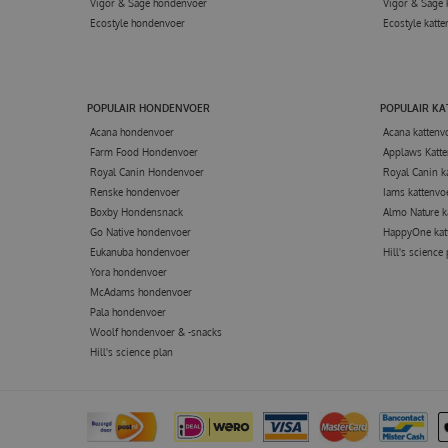
Vigor & Sage hondenvoer
Vigor & Sage 
Ecostyle hondenvoer
Ecostyle katte
POPULAIR HONDENVOER
POPULAIR K
Acana hondenvoer
Acana kattenv
Farm Food Hondenvoer
Applaws Katte
Royal Canin Hondenvoer
Royal Canin k
Renske hondenvoer
Iams kattenvo
Boxby Hondensnack
Almo Nature k
Go Native hondenvoer
HappyOne kat
Eukanuba hondenvoer
Hill's science
Yora hondenvoer
McAdams hondenvoer
Pala hondenvoer
Woolf hondenvoer & -snacks
Hill's science plan
ALMO NATURE 
€
1
,
45
Voor
Van