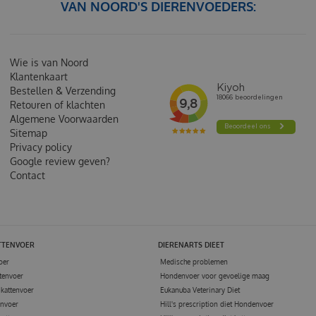
VAN NOORD'S DIERENVOEDERS:
Wie is van Noord
Klantenkaart
Bestellen & Verzending
Retouren of klachten
Algemene Voorwaarden
Sitemap
Privacy policy
Google review geven?
Contact
TTENVOER
DIERENARTS DIEET
oer
Medische problemen
tenvoer
Hondenvoer voor gevoelige maag
kattenvoer
Eukanuba Veterinary Diet
envoer
Hill's prescription diet Hondenvoer