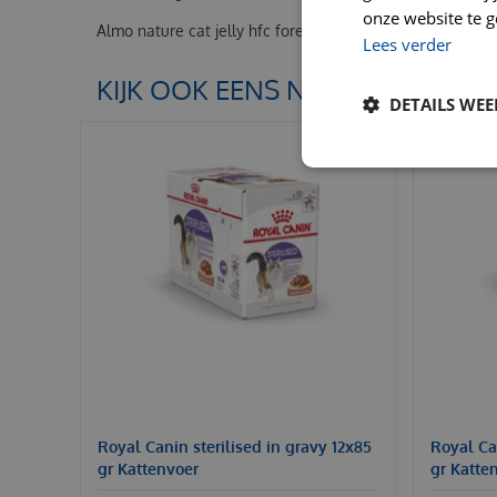
onze website te g
Almo nature cat jelly hfc forel & tonijn 70 gram
Lees verder
KIJK OOK EENS NAAR:
DETAILS WE
Royal Canin sterilised in gravy 12x85
Royal Can
gr Kattenvoer
gr Katte