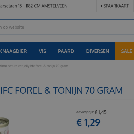
arselaan 15 - 1182 CM AMSTELVEEN
SPAARKAART
KNAAGDIER
VIS
PAARD
DIVERSEN
SALE
Almo nature cat jelly hfc forel & tonijn 70 gram
HFC FOREL & TONIJN 70 GRAM
€
1
,
45
€
1
,
29