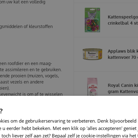
 om uw kat een volledig
Kattenspeelg
crinkelbal 4 s
gsmiddelen of kleurstoffen
Applaws blik k
kattenvoer 70
 een roofdier en een maag-
 te assimileren en te gebruiken.
lende prooien (muizen, vogels,
(naast vezels en andere
Royal Canin k
ien).
gram Kattenvo
evenwicht is om af te wisselen
ectievelijk in de
elkaar aanvullende en complete
?
at om de hydratatie te
okies om de gebruikerservaring te verbeteren. Denk bijvoorbeeld
verminderen.
 u eerder hebt bekeken. Met een klik op 'alles accepteren' geniet 
toch liever zelf aan zet? Bepaal zelf je cookie-instellingen via he