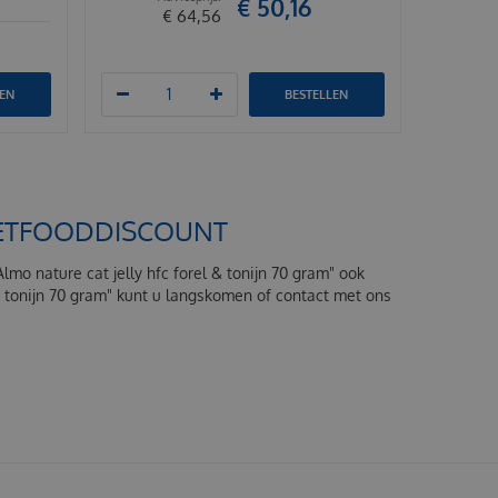
€
50
,
16
€
64
,
56
LEN
BESTELLEN
 PETFOODDISCOUNT
Almo nature cat jelly hfc forel & tonijn 70 gram" ook
 & tonijn 70 gram" kunt u langskomen of contact met ons