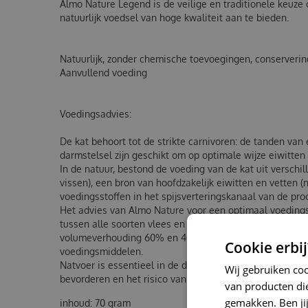
Almo Nature Legend is de veilige en traditionele keuze
natuurlijk voedsel van hoge kwaliteit aan te bieden.
Natuurlijk, zonder chemische toevoegingen, conserverin
Aanvullend voeding
Voedingsadvies:
De kat behoort tot de strikte carnivoren: de tanden van
darmstelsel zijn geschikt om op optimale wijze eiwitten
In de natuur, bestond de voeding van de kat uit verschil
vissen), een bron van hoofdzakelijk eiwitten en vetten 
voedingsstoffen in het spijsverteringskanaal van de proo
Het advies van Almo Nature voor een optimaal voedings
tussen alle soorten vlees en vis, droog- en natvoer (resp
volumeverhouding 60% en 40% ), allemaal eenvoudige, 
Cookie erbij
voedingsmiddelen.
Natvoer is essentieel in de dagelijkse voeding van de k
Wij gebruiken co
bevorderen en het risico van urinaire aandoeningen te 
van producten die
gemakken. Ben jij 
inhoud: 70 gram