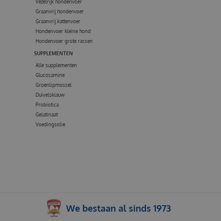
Vezelrijk hondenvoer
Graanvrij hondenvoer
Graanvrij kattenvoer
Hondenvoer kleine hond
Hondenvoer grote rassen
SUPPLEMENTEN
Alle supplementen
Glucosamine
Groenlipmossel
Duivelsklauw
Probiotica
Gelatinaat
Voedingsolie
We bestaan al sinds 1973