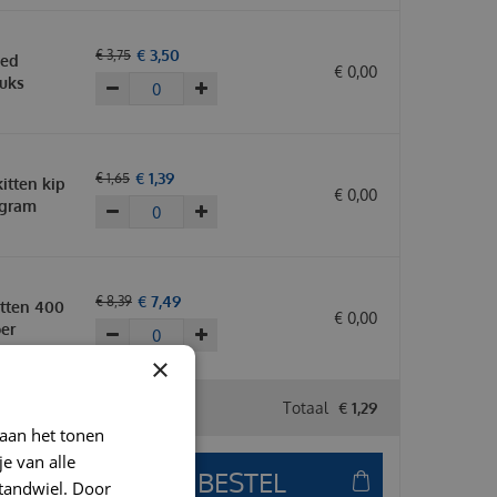
€
3
,
50
€
3
,
75
oed
€
0
,
00
tuks
€
1
,
39
€
1
,
65
itten kip
€
0
,
00
 gram
€
7
,
49
€
8
,
39
itten 400
€
0
,
00
er
×
Totaal
€
1
,
29
 aan het tonen
je van alle
t tandwiel. Door