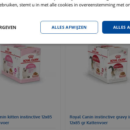
ebruiken, stemt u in met alle cookies in overeenstemming met on
ERGEVEN
ALLES AFWIJZEN
ALLES 
in kitten instinctive 12x85
Royal Canin instinctive gravy 
nvoer
12x85 gr Kattenvoer