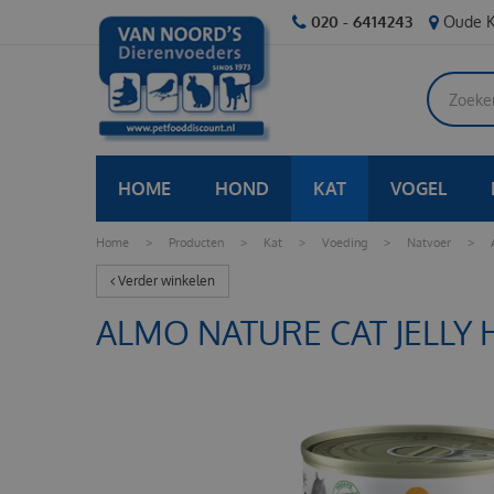
Ga
020 - 6414243
Oude K
naar
content
HOME
HOND
KAT
VOGEL
Home
>
Producten
>
Kat
>
Voeding
>
Natvoer
>
Verder winkelen
ALMO NATURE CAT JELLY 