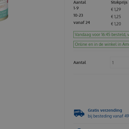
Aantal
Stukprijs
1-9
€
1
,
29
10-23
€
1
,
25
vanaf 24
€
1
,
20
Vandaag voor 16:45 besteld, v
Online en in de winkel in Am
Aantal
Gratis verzending
bij besteding vanaf 49