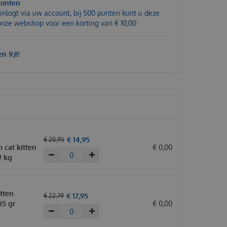
punten
inlogt via uw account, bij 500 punten kunt u deze
 onze webshop voor een korting van € 10,00
n 9,8!
€
14
,
95
€
20
,
95
 cat kitten
€
0
,
00
2 kg
tten
€
17
,
95
€
22
,
79
85 gr
€
0
,
00