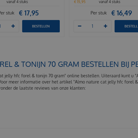
vanaf 4 stuks
€
15
,
95
vanaf 4 stuks
€
17
,
95
€
16
,
49
Per stuk
Per stuk
BESTELLEN
BESTEL
OREL & TONIJN 70 GRAM BESTELLEN BIJ
t jelly hfc forel & tonijn 70 gram" online bestellen. Uiteraard kunt u "
oor meer informatie over het artikel "Almo nature cat jelly hfc forel
onder de laatste reviews van onze klanten: