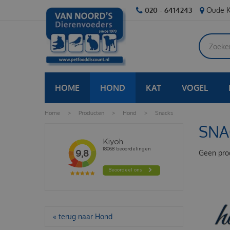
Ga
020 - 6414243
Oude K
naar
content
HOME
HOND
KAT
VOGEL
Home
>
Producten
>
Hond
>
Snacks
SNA
Geen pro
« terug naar Hond