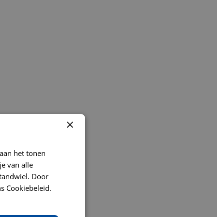
×
 aan het tonen
je van alle
t tandwiel. Door
s Cookiebeleid.