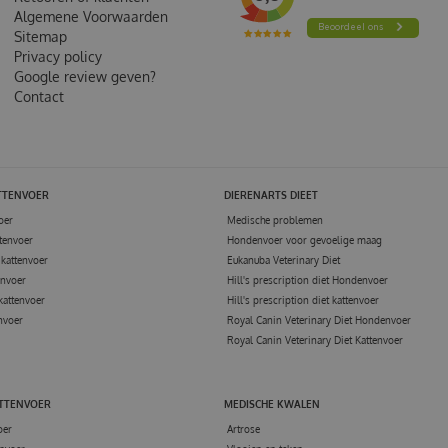
Algemene Voorwaarden
Sitemap
Privacy policy
Google review geven?
Contact
TTENVOER
DIERENARTS DIEET
oer
Medische problemen
tenvoer
Hondenvoer voor gevoelige maag
kattenvoer
Eukanuba Veterinary Diet
envoer
Hill's prescription diet Hondenvoer
kattenvoer
Hill's prescription diet kattenvoer
nvoer
Royal Canin Veterinary Diet Hondenvoer
Royal Canin Veterinary Diet Kattenvoer
ATTENVOER
MEDISCHE KWALEN
oer
Artrose