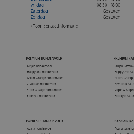
Vrijdag
08:30 - 18:00
Zaterdag
Gesloten
Zondag
Gesloten
Toon contactinformatie
PREMIUM HONDENVOER
PREMIUM KA
Orijen hondenvoer
Orijen kattenv
HappyOne hondenvoer
HappyOne kat
Arden Grange hondenvoer
Arden Grange 
Ziwipeak hondenvoer
Ziwipeak katt
Vigor & Sage hondenvoer
Vigor & Sage 
Ecostyle hondenvoer
Ecostyle katte
POPULAIR HONDENVOER
POPULAIR K
Acana hondenvoer
Acana kattenv