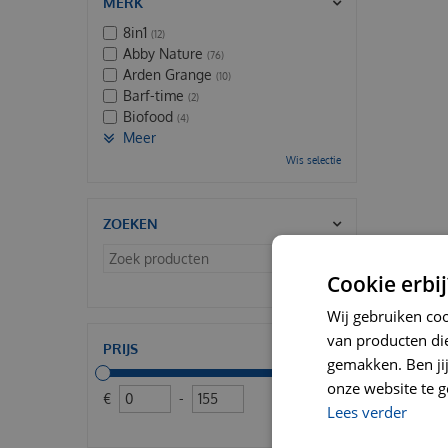
MERK
8in1
(12)
Abby Nature
(76)
Arden Grange
(10)
Barf-time
(2)
Biofood
(4)
Meer
Wis selectie
ZOEKEN
Cookie erbij
Wis selectie
Wij gebruiken co
van producten die
PRIJS
gemakken. Ben jij 
onze website te g
€
-
Lees verder
Wis selectie