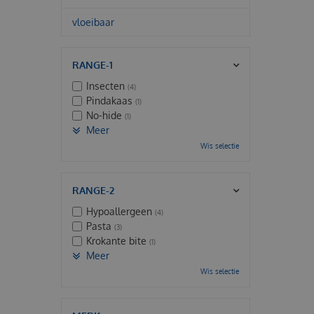
vloeibaar
RANGE-1
Insecten
(4)
Pindakaas
(1)
No-hide
(1)
Meer
Wis selectie
RANGE-2
Hypoallergeen
(4)
Pasta
(3)
Krokante bite
(1)
Meer
Wis selectie