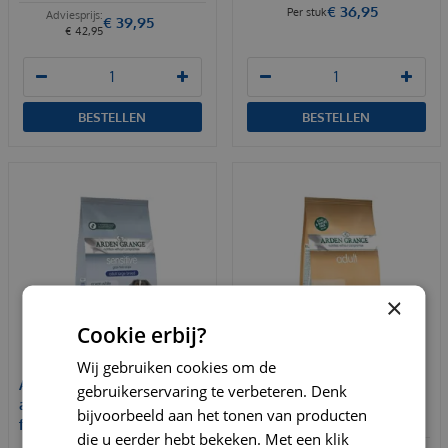
€
36
,
95
Per stuk
€
39
,
95
€
42
,
95
BESTELLEN
BESTELLEN
×
Cookie erbij?
Wij gebruiken cookies om de
Arden grange dog sensitive
Arden grange dog adult
gebruikerservaring te verbeteren. Denk
adult large breed
pork 12 kg Hondenvoer
bijvoorbeeld aan het tonen van producten
fish&potato 12…
die u eerder hebt bekeken. Met een klik