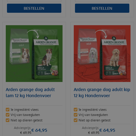
BESTELLEN
BESTELLEN
Arden grange dog adult
Arden grange dog adult kip
lam 12 kg Hondenvoer
12 kg Hondenvoer
1e ingrediënt vlees
1e ingrediënt vlees
Vrij van tawegluten
Vrij van tawegluten
Niet op dieren getest
Niet op dieren getest
€
64
,
95
€
64
,
95
€
69
,
95
€
69
,
95