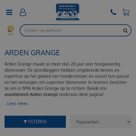
G
a
n
a
a
r
c
o
ARDEN GRANGE
n
t
e
Arden Grange maakt al meer dan 20 jaar zeer hoogwaardig
n
dierenvoer. De grondleggers hebben uitgebreide kennis en
t
expertise op het gebied van hondenshows en vanuit hun passie
en het verlangen om superieur dierenvoer te leveren, besloten
ze om in 1996 Arden Grange op te richten. Bekijk ons
assortiment Arden Grange
onderaan deze pagina!
...
Lees meer...
FILTEREN