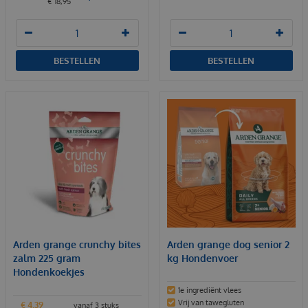
€
18
,
95
BESTELLEN
BESTELLEN
Arden grange crunchy bites
Arden grange dog senior 2
zalm 225 gram
kg Hondenvoer
Hondenkoekjes
1e ingrediënt vlees
Vrij van tawegluten
€
4
,
39
vanaf 3 stuks