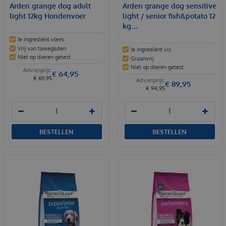
Arden grange dog adult
Arden grange dog sensitive
light 12kg Hondenvoer
light / senior fish&potato 12
kg…
1e ingrediënt vlees
Vrij van tawegluten
1e ingrediënt vis
Niet op dieren getest
Graanvrij
Niet op dieren getest
€
64
,
95
€
69
,
95
€
89
,
95
€
94
,
95
BESTELLEN
BESTELLEN