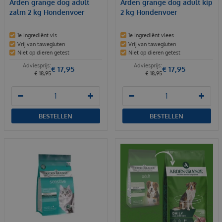
Arden grange dog adult
Arden grange dog adult kip
zalm 2 kg Hondenvoer
2 kg Hondenvoer
1e ingrediënt vis
1e ingrediënt vlees
Vrij van tawegluten
Vrij van tawegluten
Niet op dieren getest
Niet op dieren getest
€
17
,
95
€
17
,
95
€
18
,
95
€
18
,
95
BESTELLEN
BESTELLEN