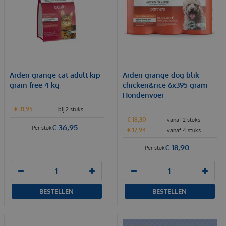
Arden grange cat adult kip
Arden grange dog blik
grain free 4 kg
chicken&rice 6x395 gram
Hondenvoer
€
31
,
95
bij 2 stuks
€
18
,
30
vanaf 2 stuks
€
36
,
95
Per stuk
€
17
,
94
vanaf 4 stuks
€
18
,
90
Per stuk
BESTELLEN
BESTELLEN