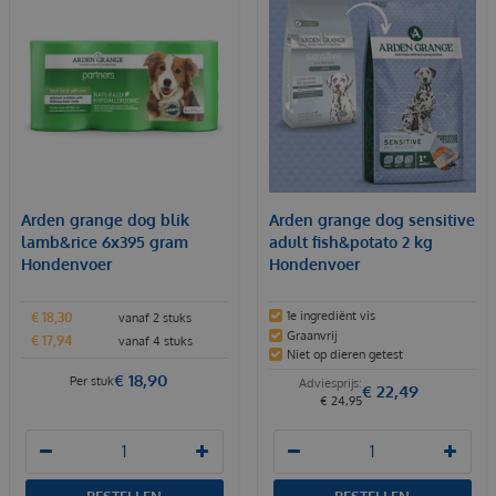
Arden grange dog blik
Arden grange dog sensitive
lamb&rice 6x395 gram
adult fish&potato 2 kg
Hondenvoer
Hondenvoer
1e ingrediënt vis
€
18
,
30
vanaf 2 stuks
Graanvrij
€
17
,
94
vanaf 4 stuks
Niet op dieren getest
€
18
,
90
Per stuk
€
22
,
49
€
24
,
95
BESTELLEN
BESTELLEN