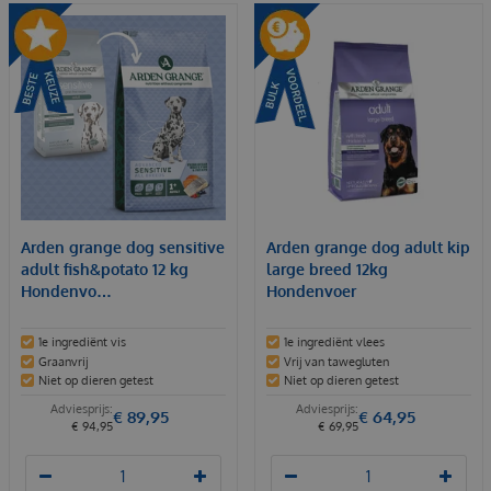
Arden grange dog sensitive
Arden grange dog adult kip
adult fish&potato 12 kg
large breed 12kg
Hondenvo…
Hondenvoer
1e ingrediënt vis
1e ingrediënt vlees
Graanvrij
Vrij van tawegluten
Niet op dieren getest
Niet op dieren getest
€
89
,
95
€
64
,
95
€
94
,
95
€
69
,
95