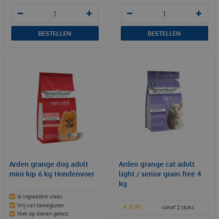
BESTELLEN
BESTELLEN
Arden grange dog adult
Arden grange cat adult
mini kip 6 kg Hondenvoer
light / senior grain free 4
kg
1e ingrediënt vlees
Vrij van tawegluten
€
31
,
95
vanaf 2 stuks
Niet op dieren getest