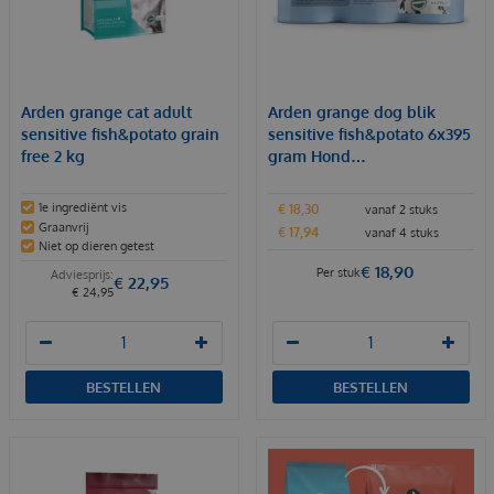
Arden grange cat adult
Arden grange dog blik
sensitive fish&potato grain
sensitive fish&potato 6x395
free 2 kg
gram Hond…
1e ingrediënt vis
€
18
,
30
vanaf 2 stuks
Graanvrij
€
17
,
94
vanaf 4 stuks
Niet op dieren getest
€
18
,
90
Per stuk
€
22
,
95
€
24
,
95
BESTELLEN
BESTELLEN