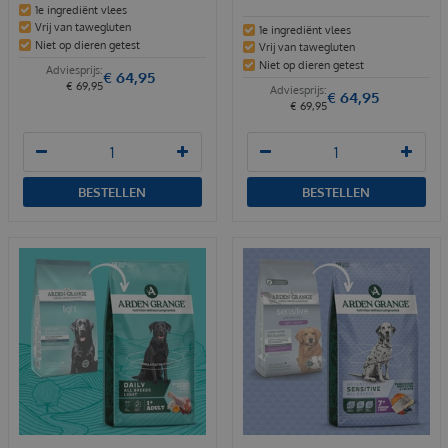
1e ingrediënt vlees
Vrij van tawegluten
1e ingrediënt vlees
Niet op dieren getest
Vrij van tawegluten
Niet op dieren getest
€
64
,
95
€
69
,
95
€
64
,
95
€
69
,
95
BESTELLEN
BESTELLEN