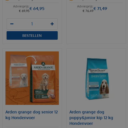
€
64
,
95
€
71
,
49
€
69
,
95
€
76
,
49
BESTELLEN
Arden grange dog senior 12
Arden grange dog
kg Hondenvoer
puppy&junior kip 12 kg
Hondenvoer