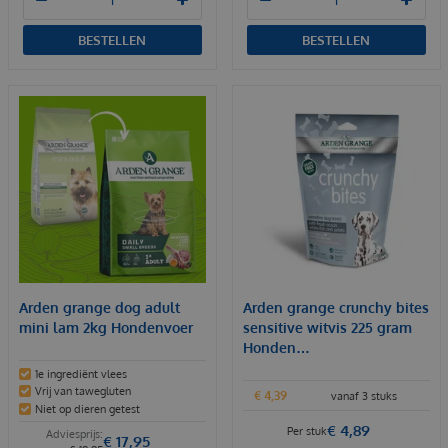
BESTELLEN
BESTELLEN
Arden grange dog adult
Arden grange crunchy bites
mini lam 2kg Hondenvoer
sensitive witvis 225 gram
Honden…
1e ingrediënt vlees
Vrij van tawegluten
€
4
,
39
vanaf 3 stuks
Niet op dieren getest
€
4
,
89
Per stuk
€
17
,
95