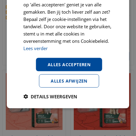
1e ingrediënt vlees
op 'alles accepteren' geniet je van alle
Vrij van tawegluten
1e ingrediënt vis
gemakken. Ben jij toch liever zelf aan zet?
Niet op dieren getest
Graanvrij
Niet op dieren getest
Bepaal zelf je cookie-instellingen via het
€
64
,
95
€
69
,
95
tandwiel. Door onze website te gebruiken,
€
89
,
95
€
94
,
95
stemt u in met alle cookies in
overeenstemming met ons Cookiebeleid.
Lees verder
BESTELLEN
BESTELLEN
ALLES ACCEPTEREN
ALLES AFWIJZEN
DETAILS WEERGEVEN