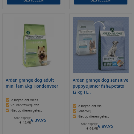
Arden grange dog adult
Arden grange dog sensitive
mini lam 6kg Hondenvoer
puppy&junior fish&potato
12 kg H…
1e ingrediënt vlees
Vrij van tawegluten
1e ingrediënt vis
Niet op dieren getest
Graanvrij
Niet op dieren getest
€
39
,
95
€
42
,
95
€
89
,
95
€
94
,
95