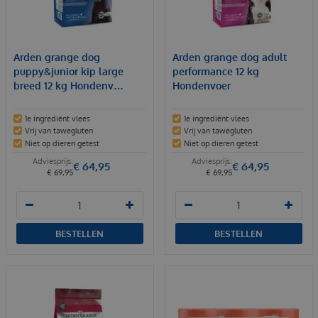
Arden grange dog
Arden grange dog adult
puppy&junior kip large
performance 12 kg
breed 12 kg Hondenv…
Hondenvoer
1e ingrediënt vlees
1e ingrediënt vlees
Vrij van tawegluten
Vrij van tawegluten
Niet op dieren getest
Niet op dieren getest
€
64
,
95
€
64
,
95
€
69
,
95
€
69
,
95
BESTELLEN
BESTELLEN