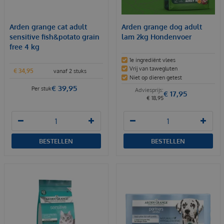
Arden grange cat adult
Arden grange dog adult
sensitive fish&potato grain
lam 2kg Hondenvoer
free 4 kg
1e ingrediënt vlees
Vrij van tawegluten
€
34
,
95
vanaf 2 stuks
Niet op dieren getest
€
39
,
95
Per stuk
€
17
,
95
€
18
,
95
BESTELLEN
BESTELLEN