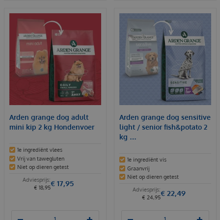
Arden grange dog adult
Arden grange dog sensitive
mini kip 2 kg Hondenvoer
light / senior fish&potato 2
kg …
1e ingrediënt vlees
Vrij van tawegluten
1e ingrediënt vis
Niet op dieren getest
Graanvrij
Niet op dieren getest
€
17
,
95
€
18
,
95
€
22
,
49
€
24
,
95