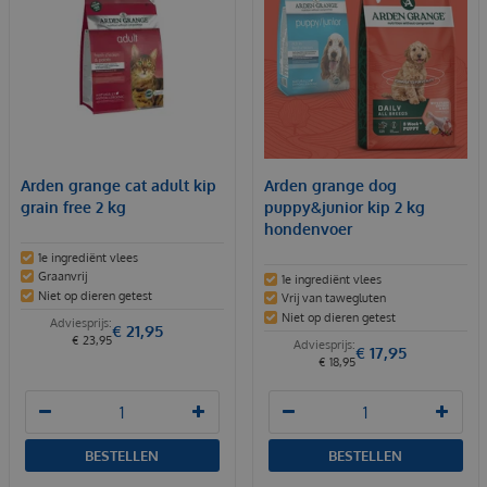
Arden grange cat adult kip
Arden grange dog
grain free 2 kg
puppy&junior kip 2 kg
hondenvoer
1e ingrediënt vlees
Graanvrij
1e ingrediënt vlees
Niet op dieren getest
Vrij van tawegluten
Niet op dieren getest
€
21
,
95
€
23
,
95
€
17
,
95
€
18
,
95
BESTELLEN
BESTELLEN