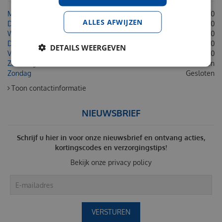
Maandag
08:30 - 18:00
ALLES AFWIJZEN
Dinsdag
08:30 - 18:00
Woensdag
08:30 - 18:00
Donderdag
08:30 - 18:00
DETAILS WEERGEVEN
Vrijdag
08:30 - 18:00
Zaterdag
Gesloten
Zondag
Gesloten
Toon contactinformatie
NIEUWSBRIEF
Schrijf u hier in voor onze nieuwsbrief en ontvang acties,
kortingscodes en verzorgingstips!
Bekijk onze
privacy policy