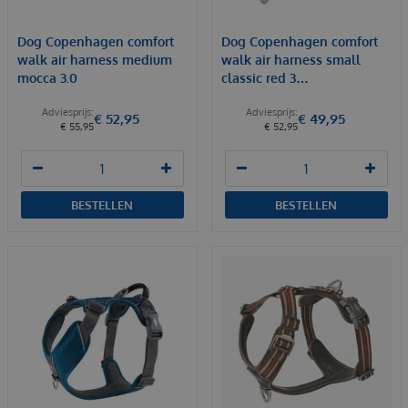
Dog Copenhagen comfort
Dog Copenhagen comfort
walk air harness medium
walk air harness small
mocca 3.0
classic red 3…
€
52
,
95
€
49
,
95
€
55
,
95
€
52
,
95
BESTELLEN
BESTELLEN