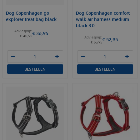
Dog Copenhagen go
Dog Copenhagen comfort
explorer treat bag black
walk air harness medium
black 3.0
€
36
,
95
€
40
,
95
€
52
,
95
€
55
,
95
BESTELLEN
BESTELLEN