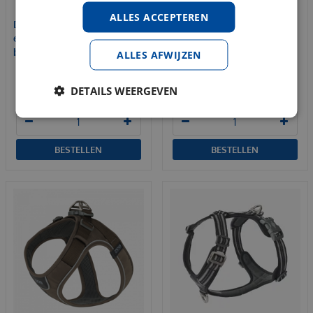
ALLES ACCEPTEREN
Dog Copenhagen go
Dog Copenhagen urban
explorer treat bag ocean
rope leash small mocca
blue
ALLES AFWIJZEN
€
41
,
95
€
45
,
95
€
36
,
95
DETAILS WEERGEVEN
€
40
,
95
BESTELLEN
BESTELLEN