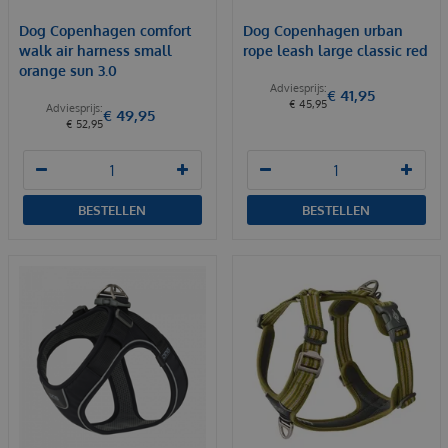
Dog Copenhagen comfort
Dog Copenhagen urban
walk air harness small
rope leash large classic red
orange sun 3.0
€
41
,
95
€
45
,
95
€
49
,
95
€
52
,
95
BESTELLEN
BESTELLEN