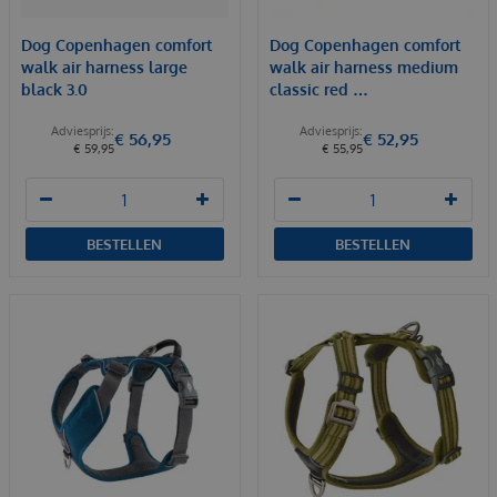
Dog Copenhagen comfort
Dog Copenhagen comfort
walk air harness large
walk air harness medium
black 3.0
classic red …
€
56
,
95
€
52
,
95
€
59
,
95
€
55
,
95
BESTELLEN
BESTELLEN