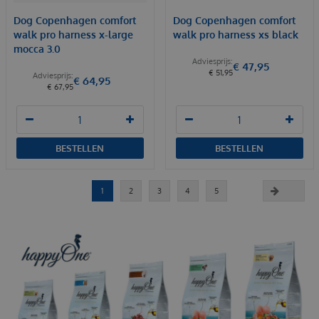
Dog Copenhagen comfort
Dog Copenhagen comfort
walk pro harness x-large
walk pro harness xs black
mocca 3.0
€
47
,
95
€
51
,
95
€
64
,
95
€
67
,
95
BESTELLEN
BESTELLEN
1
2
3
4
5