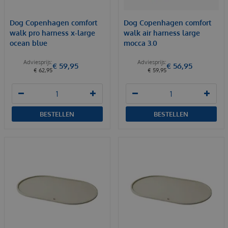
Dog Copenhagen comfort
Dog Copenhagen comfort
walk pro harness x-large
walk air harness large
ocean blue
mocca 3.0
€
59
,
95
€
56
,
95
€
62
,
95
€
59
,
95
BESTELLEN
BESTELLEN