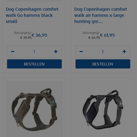
Dog Copenhagen comfort
Dog Copenhagen comfort
walk Go harness black
walk air harness x-large
small
hunting gre…
€
36
,
95
€
61
,
95
€
39
,
95
€
64
,
95
BESTELLEN
BESTELLEN