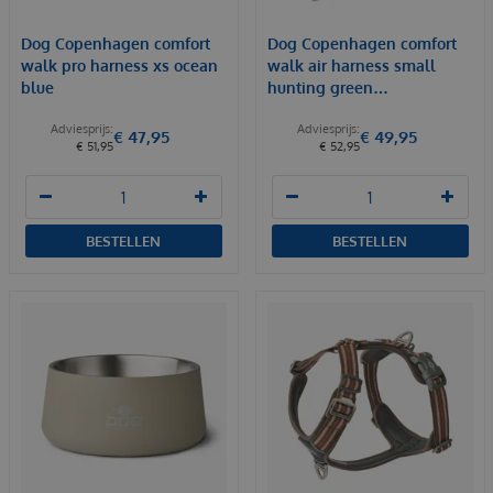
Dog Copenhagen comfort
Dog Copenhagen comfort
walk pro harness xs ocean
walk air harness small
blue
hunting green…
€
47
,
95
€
49
,
95
€
51
,
95
€
52
,
95
BESTELLEN
BESTELLEN