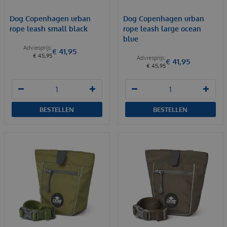
Dog Copenhagen urban
Dog Copenhagen urban
rope leash small black
rope leash large ocean
blue
€
41
,
95
€
45
,
95
€
41
,
95
€
45
,
95
BESTELLEN
BESTELLEN