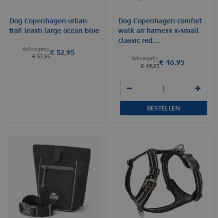
Dog Copenhagen urban
Dog Copenhagen comfort
trail leash large ocean blue
walk air harness x-small
classic red…
€
52
,
95
€
57
,
95
€
46
,
95
€
49
,
95
BESTELLEN