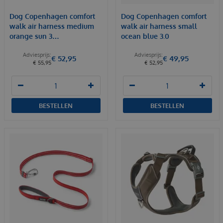
Dog Copenhagen comfort
Dog Copenhagen comfort
walk air harness medium
walk air harness small
orange sun 3…
ocean blue 3.0
€
52
,
95
€
49
,
95
€
55
,
95
€
52
,
95
BESTELLEN
BESTELLEN