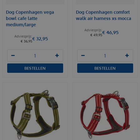
Dog Copenhagen vega
Dog Copenhagen comfort
bowl cafe latte
walk air harness xs mocca
medium/large
€
46
,
95
€
49
,
95
€
32
,
95
€
36
,
95
BESTELLEN
BESTELLEN