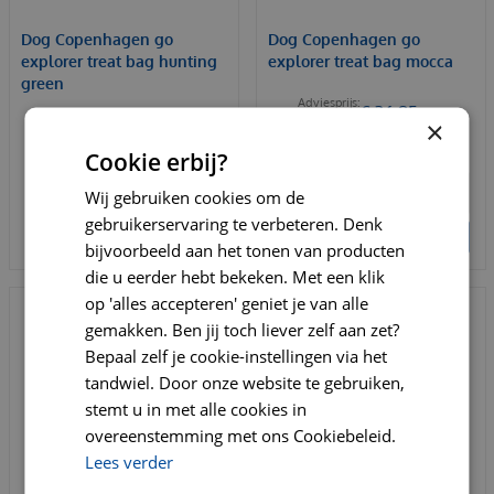
Dog Copenhagen go
Dog Copenhagen go
explorer treat bag hunting
explorer treat bag mocca
green
€
36
,
95
€
40
,
95
×
€
36
,
95
€
40
,
95
Cookie erbij?
Wij gebruiken cookies om de
gebruikerservaring te verbeteren. Denk
BESTELLEN
BESTELLEN
bijvoorbeeld aan het tonen van producten
die u eerder hebt bekeken. Met een klik
op 'alles accepteren' geniet je van alle
gemakken. Ben jij toch liever zelf aan zet?
Bepaal zelf je cookie-instellingen via het
tandwiel. Door onze website te gebruiken,
stemt u in met alle cookies in
overeenstemming met ons Cookiebeleid.
Lees verder