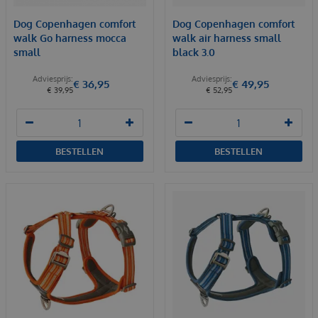
Dog Copenhagen comfort
Dog Copenhagen comfort
walk Go harness mocca
walk air harness small
small
black 3.0
€
36
,
95
€
49
,
95
€
39
,
95
€
52
,
95
BESTELLEN
BESTELLEN