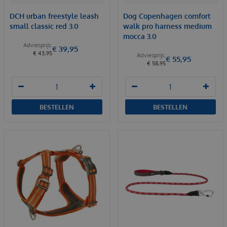
DCH urban freestyle leash
Dog Copenhagen comfort
small classic red 3.0
walk pro harness medium
mocca 3.0
€
39
,
95
€
43
,
95
€
55
,
95
€
58
,
95
BESTELLEN
BESTELLEN