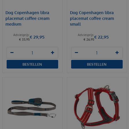
Dog Copenhagen libra
Dog Copenhagen libra
placemat coffee cream
placemat coffee cream
medium
small
€
29
,
95
€
22
,
95
€
33
,
95
€
26
,
95
BESTELLEN
BESTELLEN