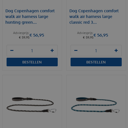
Dog Copenhagen comfort
Dog Copenhagen comfort
walk air harness large
walk air harness large
hunting green…
classic red 3…
€
56
,
95
€
56
,
95
€
59
,
95
€
59
,
95
BESTELLEN
BESTELLEN