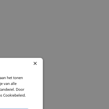
×
 aan het tonen
je van alle
t tandwiel. Door
s Cookiebeleid.