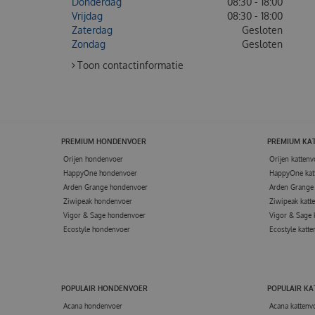
Donderdag
08:30 - 18:00
Vrijdag
08:30 - 18:00
Zaterdag
Gesloten
Zondag
Gesloten
Toon contactinformatie
PREMIUM HONDENVOER
PREMIUM KA
Orijen hondenvoer
Orijen kattenv
HappyOne hondenvoer
HappyOne kat
Arden Grange hondenvoer
Arden Grange 
Ziwipeak hondenvoer
Ziwipeak katt
Vigor & Sage hondenvoer
Vigor & Sage 
Ecostyle hondenvoer
Ecostyle katte
POPULAIR HONDENVOER
POPULAIR K
Acana hondenvoer
Acana kattenv