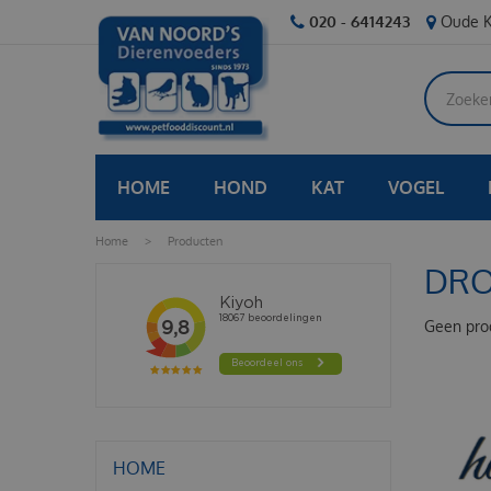
Ga
020 - 6414243
Oude K
naar
content
HOME
HOND
KAT
VOGEL
Home
>
Producten
DRO
Geen pro
HOME