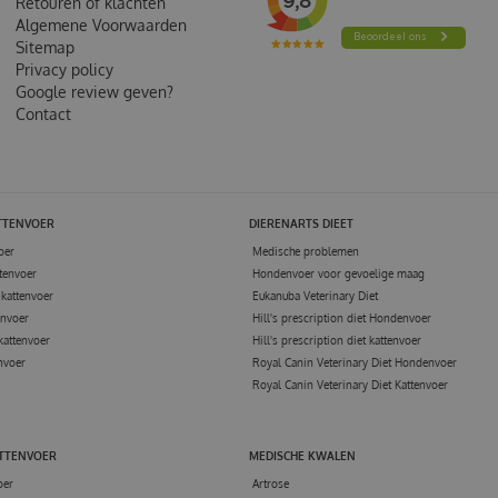
Retouren of klachten
Algemene Voorwaarden
Sitemap
Privacy policy
Google review geven?
Contact
TTENVOER
DIERENARTS DIEET
oer
Medische problemen
tenvoer
Hondenvoer voor gevoelige maag
kattenvoer
Eukanuba Veterinary Diet
envoer
Hill's prescription diet Hondenvoer
kattenvoer
Hill's prescription diet kattenvoer
nvoer
Royal Canin Veterinary Diet Hondenvoer
Royal Canin Veterinary Diet Kattenvoer
ATTENVOER
MEDISCHE KWALEN
oer
Artrose