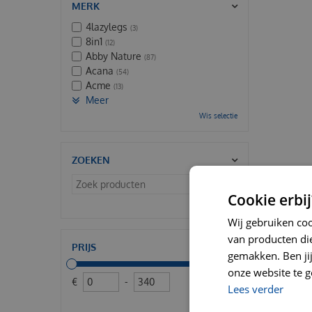
MERK
4lazylegs
(3)
8in1
(12)
Abby Nature
(87)
Acana
(54)
Acme
(13)
Meer
Wis selectie
ZOEKEN
Cookie erbij
Wis selectie
Wij gebruiken co
van producten die
PRIJS
gemakken. Ben jij 
onze website te g
€
-
Lees verder
Wis selectie