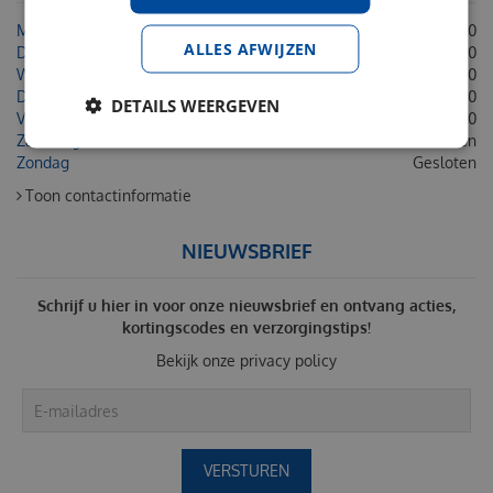
Maandag
08:30 - 18:00
ALLES AFWIJZEN
Dinsdag
08:30 - 18:00
Woensdag
08:30 - 18:00
Donderdag
08:30 - 18:00
DETAILS WEERGEVEN
Vrijdag
08:30 - 18:00
Zaterdag
Gesloten
Zondag
Gesloten
Toon contactinformatie
NIEUWSBRIEF
Schrijf u hier in voor onze nieuwsbrief en ontvang acties,
kortingscodes en verzorgingstips!
Bekijk onze
privacy policy