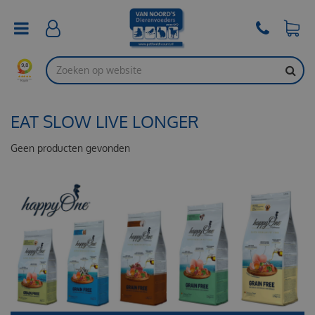
G
a
n
a
a
r
c
o
EAT SLOW LIVE LONGER
n
t
e
Geen producten gevonden
n
t