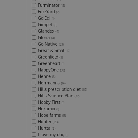
Furminator
(12)
FuzzYard
(2)
Gd.Edi
(1)
Gimpet
(8)
Glandex
(4)
Gloria
(4)
Go Native
(33)
Great & Small
(2)
Greenfield
(3)
Greenheart
(1)
HappyOne
(33)
Henne
(3)
Herrmanns
(14)
Hills prescription diet
(117)
Hills Science Plan
(72)
Hobby First
(1)
Hokamix
(1)
Hope farms
(5)
Hunter
(133)
Hurtta
(5)
I love my dog
(1)