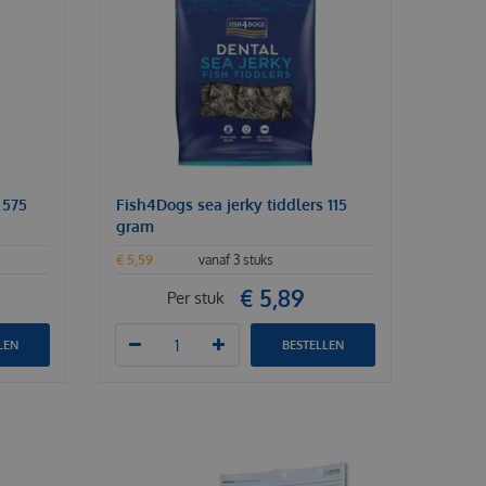
 575
Fish4Dogs sea jerky tiddlers 115
gram
€
5
,
59
vanaf 3 stuks
€
5
,
89
Per stuk
LEN
BESTELLEN