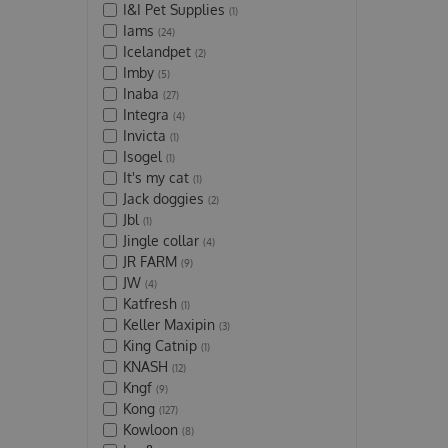
I&I Pet Supplies
(1)
Iams
(24)
Icelandpet
(2)
Imby
(5)
Inaba
(27)
Integra
(4)
Invicta
(1)
Isogel
(1)
It's my cat
(1)
Jack doggies
(2)
Jbl
(1)
Jingle collar
(4)
JR FARM
(9)
JW
(4)
Katfresh
(1)
Keller Maxipin
(3)
King Catnip
(1)
KNASH
(12)
Kngf
(9)
Kong
(127)
Kowloon
(8)