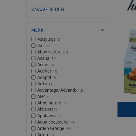
KNAAGDIEREN
MERK
4lazylegs
(3)
8in1
(12)
Abby Nature
(87)
Acana
(54)
Acme
(13)
ActiVet
(14)
Adaptil
(7)
AdTab
(7)
Advantage/Advantix
(12)
AFP
(3)
Almo nature
(73)
Altranet
(1)
Applaws
(73)
Aqua coolkeeper
(3)
Arden Grange
(69)
Artero
(2)