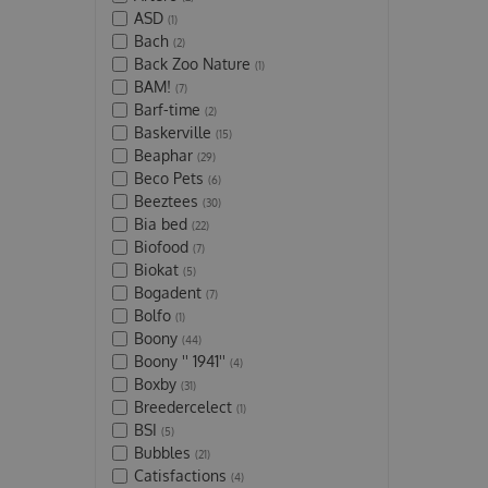
ASD
(1)
Bach
(2)
Back Zoo Nature
(1)
BAM!
(7)
Barf-time
(2)
Baskerville
(15)
Beaphar
(29)
Beco Pets
(6)
Beeztees
(30)
Bia bed
(22)
Biofood
(7)
Biokat
(5)
Bogadent
(7)
Bolfo
(1)
Boony
(44)
Boony '' 1941''
(4)
Boxby
(31)
Breedercelect
(1)
BSI
(5)
Bubbles
(21)
Catisfactions
(4)