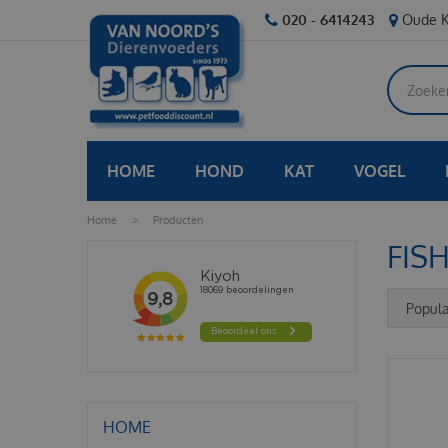
Ga
020 - 6414243
Oude K
naar
content
HOME
HOND
KAT
VOGEL
Home
>
Producten
FIS
HOME