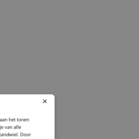
×
 aan het tonen
je van alle
t tandwiel. Door