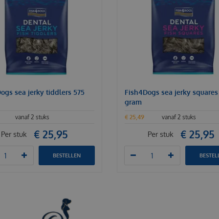
ogs sea jerky tiddlers 575
Fish4Dogs sea jerky squares
gram
vanaf 2 stuks
€
25
,
49
vanaf 2 stuks
€
25
,
95
€
25
,
95
Per stuk
Per stuk
BESTELLEN
BESTEL