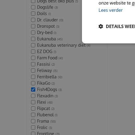
Dogs best oko plus
(1)
onze website te g
Dogslife
(3)
Lees verder
Doils
(1)
Dr. clauder
(13)
DETAILS WE
Dronspot
(3)
Dry-bed
(1)
Eukanuba
(45)
Eukanuba veterinary diet
(4)
EZ DOG
(1)
Farm Food
(41)
Fassisi
(2)
Feliway
(15)
Ferribiella
(10)
FikaGo
(2)
Fish4Dogs
(3)
Flexadin
(3)
Flexi
(48)
Flipcat
(2)
Flubenol
(1)
Frama
(50)
Frolic
(3)
Frontline
(21)