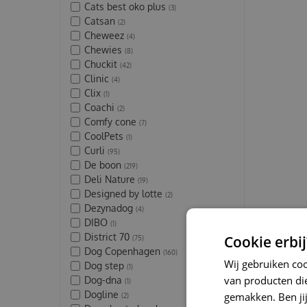
Cats best oko plus
(3)
Catsan
(2)
Cheweez
(4)
Chewies
(8)
Chuckit
(42)
Clinic
(4)
Clix
(1)
Coachi
(2)
Comfy cone
(7)
CoolPets
(1)
Curli
(95)
De boon
(219)
Deli Nature
(19)
Designed by lotte
(2)
Dezynadog
(4)
DIBO
(1)
District 70
Cookie erbij
(75)
Dog Copenhagen
(160)
Wij gebruiken co
Dog step
(1)
van producten die
Dog-dna
(1)
Dogline
gemakken. Ben jij 
(2)