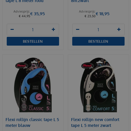
tape L 8 meter rood
8m.zwart
€
35
,
95
€
18
,
95
€
44
,
95
€
23
,
50
BESTELLEN
BESTELLEN
Flexi rollijn classic tape L 5
Flexi rollijn new comfort
meter blauw
tape L 5 meter zwart