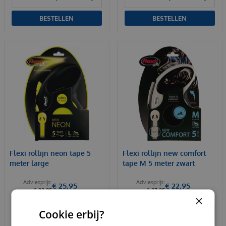
BESTELLEN
BESTELLEN
Flexi rollijn neon tape 5
Flexi rollijn new comfort
meter large
tape M 5 meter zwart
€
25
,
95
€
22
,
95
€
32
,
95
€
27
,
95
×
Cookie erbij?