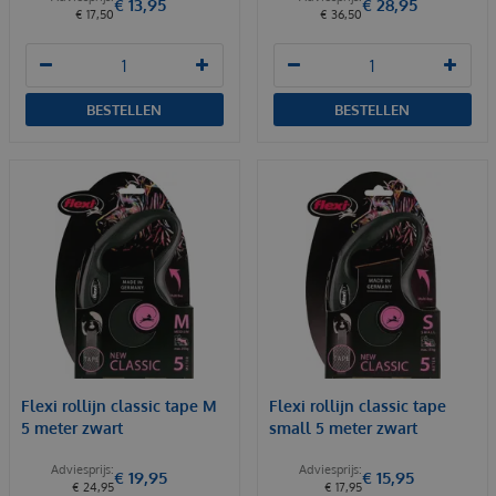
€
13
,
95
€
28
,
95
€
17
,
50
€
36
,
50
BESTELLEN
BESTELLEN
Flexi rollijn classic tape M
Flexi rollijn classic tape
5 meter zwart
small 5 meter zwart
€
19
,
95
€
15
,
95
€
24
,
95
€
17
,
95