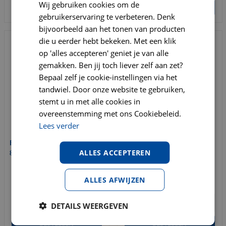
Wij gebruiken cookies om de
BESTELLEN
BESTELLEN
gebruikerservaring te verbeteren. Denk
bijvoorbeeld aan het tonen van producten
die u eerder hebt bekeken. Met een klik
op 'alles accepteren' geniet je van alle
gemakken. Ben jij toch liever zelf aan zet?
Bepaal zelf je cookie-instellingen via het
tandwiel. Door onze website te gebruiken,
stemt u in met alle cookies in
overeenstemming met ons Cookiebeleid.
Lees verder
Flexi rollijn classic cord s
Flexi rollijn new comfort
ALLES ACCEPTEREN
8m. rood
tape M 5 meter rood
€
18
,
95
€
22
,
95
ALLES AFWIJZEN
€
23
,
50
€
27
,
95
DETAILS WEERGEVEN
BESTELLEN
BESTELLEN