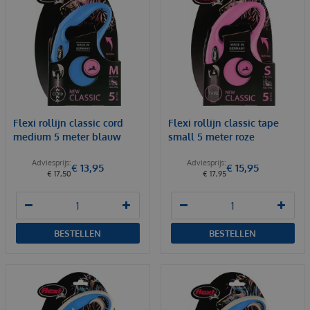
Flexi rollijn classic cord
Flexi rollijn classic tape
medium 5 meter blauw
small 5 meter roze
€
13
,
95
€
15
,
95
€
17
,
50
€
17
,
95
BESTELLEN
BESTELLEN