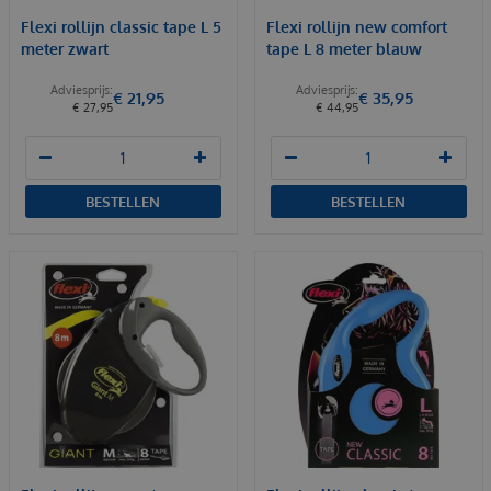
Flexi rollijn classic tape L 5
Flexi rollijn new comfort
meter zwart
tape L 8 meter blauw
€
21
,
95
€
35
,
95
€
27
,
95
€
44
,
95
BESTELLEN
BESTELLEN