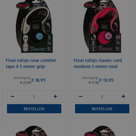
Flexi rollijn new comfort
Flexi rollijn classic cord
tape S 5 meter grijs
medium 5 meter rood
€
18
,
95
€
13
,
95
€
23
,
95
€
17
,
50
BESTELLEN
BESTELLEN