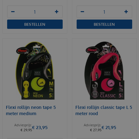
BESTELLEN
BESTELLEN
Flexi rollijn neon tape 5
Flexi rollijn classic tape L 5
meter medium
meter rood
€
23
,
95
€
21
,
95
€
29
,
95
€
27
,
95