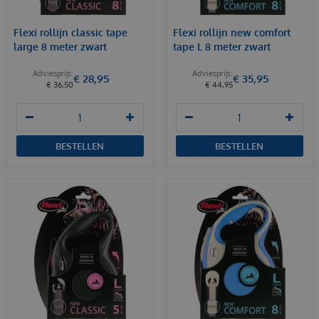
Flexi rollijn classic tape
Flexi rollijn new comfort
large 8 meter zwart
tape L 8 meter zwart
€
28
,
95
€
35
,
95
€
36
,
50
€
44
,
95
BESTELLEN
BESTELLEN