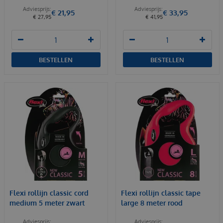
€
21
,
95
€
33
,
95
€
27
,
95
€
41
,
95
BESTELLEN
BESTELLEN
Flexi rollijn classic cord
Flexi rollijn classic tape
medium 5 meter zwart
large 8 meter rood