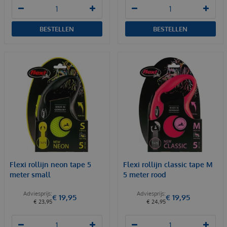
BESTELLEN
BESTELLEN
Flexi rollijn neon tape 5
Flexi rollijn classic tape M
meter small
5 meter rood
€
19
,
95
€
19
,
95
€
23
,
95
€
24
,
95