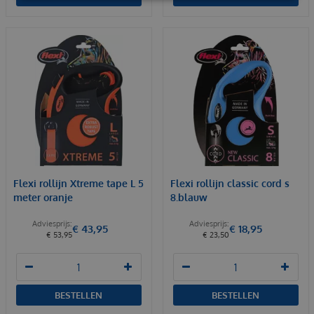
Flexi rollijn Xtreme tape L 5
Flexi rollijn classic cord s
meter oranje
8.blauw
€
43
,
95
€
18
,
95
€
53
,
95
€
23
,
50
BESTELLEN
BESTELLEN