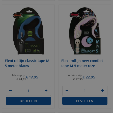
Flexi rollijn classic tape M
Flexi rollijn new comfort
5 meter blauw
tape M 5 meter roze
€
19
,
95
€
22
,
95
€
24
,
95
€
27
,
95
BESTELLEN
BESTELLEN