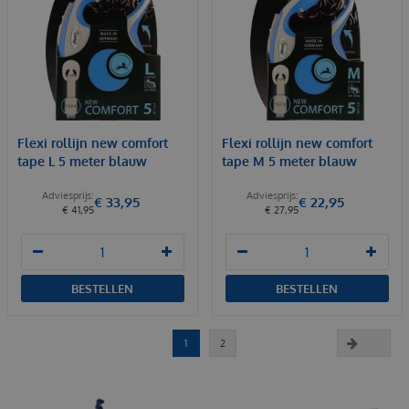
Flexi rollijn new comfort
Flexi rollijn new comfort
tape L 5 meter blauw
tape M 5 meter blauw
€
33
,
95
€
22
,
95
€
41
,
95
€
27
,
95
BESTELLEN
BESTELLEN
1
2