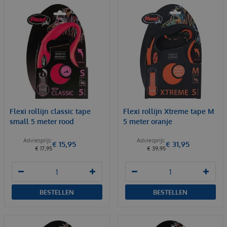
Flexi rollijn classic tape
Flexi rollijn Xtreme tape M
small 5 meter rood
5 meter oranje
€
15
,
95
€
31
,
95
€
17
,
95
€
39
,
95
BESTELLEN
BESTELLEN