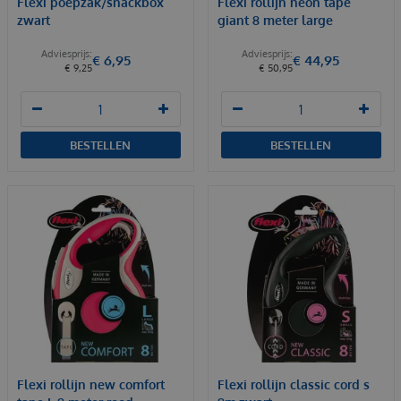
Flexi poepzak/snackbox
Flexi rollijn neon tape
zwart
giant 8 meter large
€
6
,
95
€
44
,
95
€
9
,
25
€
50
,
95
BESTELLEN
BESTELLEN
Flexi rollijn new comfort
Flexi rollijn classic cord s