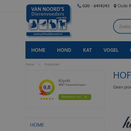
Ga
020 - 6414243
Oude K
naar
content
HOME
HOND
KAT
VOGEL
Home
>
Producten
HO
Geen pro
HOME