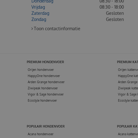
Donderdag
08:30 - 18:00
Vrijdag
08:30 - 18:00
Zaterdag
Gesloten
Zondag
Gesloten
Toon contactinformatie
PREMIUM HONDENVOER
PREMIUM KA
Orijen hondenvoer
Orijen kattenv
HappyOne hondenvoer
HappyOne kat
Arden Grange hondenvoer
Arden Grange 
Ziwipeak hondenvoer
Ziwipeak katt
Vigor & Sage hondenvoer
Vigor & Sage 
Ecostyle hondenvoer
Ecostyle katte
POPULAIR HONDENVOER
POPULAIR K
Acana hondenvoer
Acana kattenv