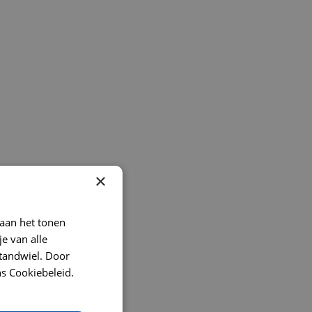
×
 aan het tonen
je van alle
t tandwiel. Door
s Cookiebeleid.