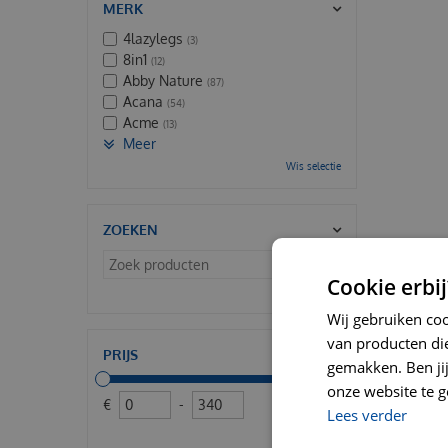
MERK
4lazylegs
(3)
8in1
(12)
Abby Nature
(87)
Acana
(54)
Acme
(13)
Meer
Wis selectie
ZOEKEN
Cookie erbij
Wis selectie
Wij gebruiken co
van producten die
PRIJS
gemakken. Ben jij 
onze website te g
€
-
Lees verder
Wis selectie