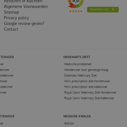
Retouren of klachten
Algemene Voorwaarden
Sitemap
Privacy policy
Google review geven?
Contact
TTENVOER
DIERENARTS DIEET
oer
Medische problemen
tenvoer
Hondenvoer voor gevoelige maag
kattenvoer
Eukanuba Veterinary Diet
envoer
Hill's prescription diet Hondenvoer
kattenvoer
Hill's prescription diet kattenvoer
nvoer
Royal Canin Veterinary Diet Hondenvoer
Royal Canin Veterinary Diet Kattenvoer
ATTENVOER
MEDISCHE KWALEN
oer
Artrose