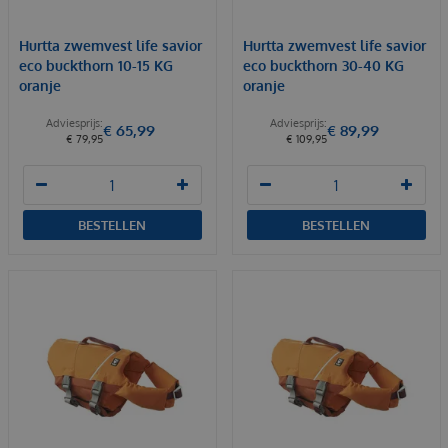
Hurtta zwemvest life savior
Hurtta zwemvest life savior
eco buckthorn 10-15 KG
eco buckthorn 30-40 KG
oranje
oranje
€
65
,
99
€
89
,
99
€
79
,
95
€
109
,
95
BESTELLEN
BESTELLEN