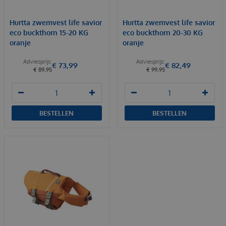
Hurtta zwemvest life savior
Hurtta zwemvest life savior
eco buckthorn 15-20 KG
eco buckthorn 20-30 KG
oranje
oranje
€
73
,
99
€
82
,
49
€
89
,
95
€
99
,
95
BESTELLEN
BESTELLEN