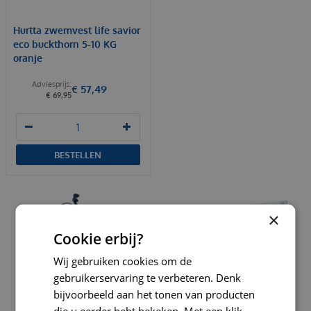
Hurtta zwemvest life savior
eco buckthorn 5-10 KG
oranje
€
57
,
49
€
69
,
95
BESTELLEN
×
Cookie erbij?
Wij gebruiken cookies om de
gebruikerservaring te verbeteren. Denk
bijvoorbeeld aan het tonen van producten
die u eerder hebt bekeken. Met een klik