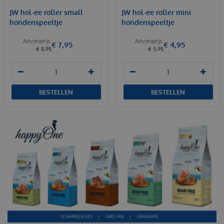
JW hol-ee roller small
JW hol-ee roller mini
hondenspeeltje
hondenspeeltje
€
7
,
95
€
4
,
95
€
8
,
95
€
5
,
95
BESTELLEN
BESTELLEN