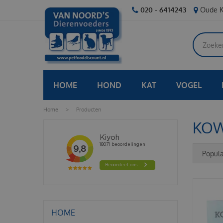
Ga
020 - 6414243
Oude K
naar
content
HOME
HOND
KAT
VOGEL
Home
>
Producten
KO
HOME