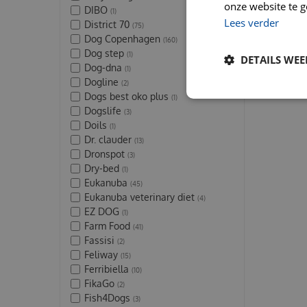
onze website te g
DIBO
(1)
Lees verder
District 70
(75)
Dog Copenhagen
(160)
Dog step
(1)
DETAILS WE
Dog-dna
(1)
Dogline
(2)
Dogs best oko plus
(1)
Dogslife
(3)
Doils
(1)
Dr. clauder
(13)
Dronspot
(3)
Dry-bed
(1)
Eukanuba
(45)
Eukanuba veterinary diet
(4)
EZ DOG
(1)
Farm Food
(41)
Fassisi
(2)
Feliway
(15)
Ferribiella
(10)
FikaGo
(2)
Fish4Dogs
(3)