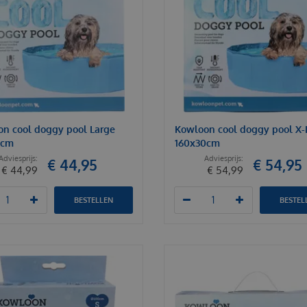
n cool doggy pool Large
Kowloon cool doggy pool X-
0cm
160x30cm
€
44
,
95
€
54
,
95
€
44
,
99
€
54
,
99
BESTELLEN
BESTEL