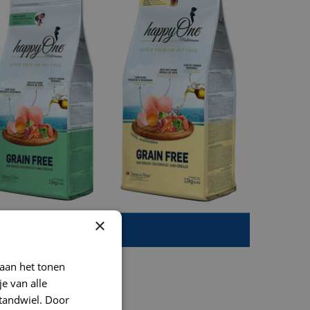
×
 aan het tonen
je van alle
t tandwiel. Door