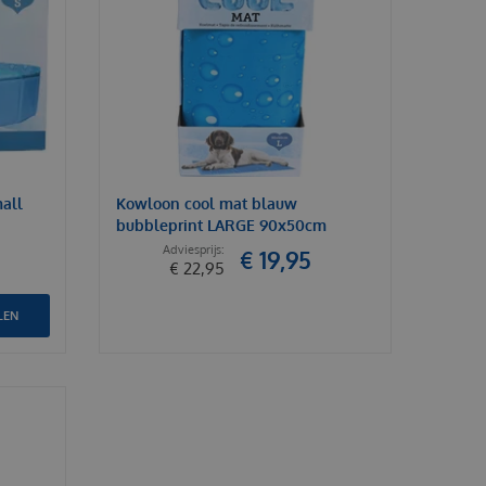
all
Kowloon cool mat blauw
bubbleprint LARGE 90x50cm
€
19
,
95
€
22
,
95
LEN