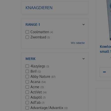
KNAAGDIEREN
RANGE-1
Coolmatten
(4)
Zwembad
(3)
Wis selectie
Kowloo
small
MERK
4lazylegs
(3)
8in1
(12)
Abby Nature
(87)
Acana
(54)
Acme
(13)
ActiVet
(14)
Adaptil
(7)
AdTab
(7)
Advantage/Advantix
(12)