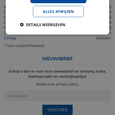
Maandag
08:30 - 18:00
ALLES AFWIJZEN
Dinsdag
08:30 - 18:00
Woensdag
08:30 - 18:00
Donderdag
08:30 - 18:00
DETAILS WEERGEVEN
Vrijdag
08:30 - 18:00
Zaterdag
Gesloten
Zondag
Gesloten
Toon contactinformatie
NIEUWSBRIEF
Schrijf u hier in voor onze nieuwsbrief en ontvang acties,
kortingscodes en verzorgingstips!
Bekijk onze
privacy policy