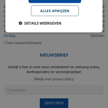
Maandag
08:30 - 18:00
ALLES AFWIJZEN
Dinsdag
08:30 - 18:00
Woensdag
08:30 - 18:00
Donderdag
08:30 - 18:00
DETAILS WEERGEVEN
Vrijdag
08:30 - 18:00
Zaterdag
Gesloten
Zondag
Gesloten
Toon contactinformatie
NIEUWSBRIEF
Schrijf u hier in voor onze nieuwsbrief en ontvang acties,
kortingscodes en verzorgingstips!
Bekijk onze
privacy policy