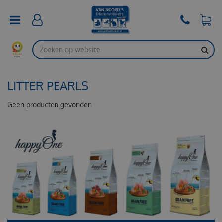
G
a
n
a
a
r
c
o
LITTER PEARLS
n
t
e
Geen producten gevonden
n
t