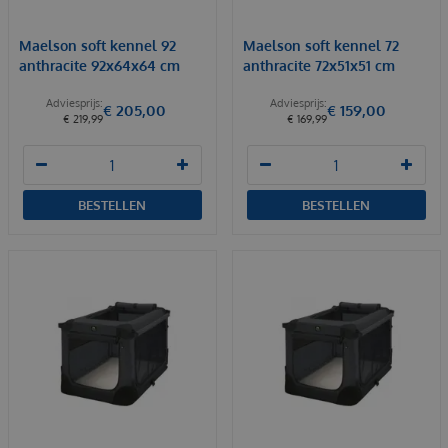
Maelson soft kennel 92
Maelson soft kennel 72
anthracite 92x64x64 cm
anthracite 72x51x51 cm
€
205
,
00
€
159
,
00
€
219
,
99
€
169
,
99
BESTELLEN
BESTELLEN