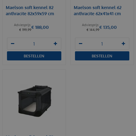
Maelson soft kennel 82
Maelson soft kennel 62
anthracite 82x59x59 cm
anthracite 62x41x41 cm
€
188
,
00
€
135
,
00
€
199
,
99
€
144
,
99
BESTELLEN
BESTELLEN