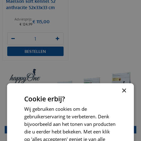
Maelson soft kennel 52
anthracite 52x33x33 cm
€
115
,
00
€
124
,
99
BESTELLEN
×
Cookie erbij?
Wij gebruiken cookies om de
gebruikerservaring te verbeteren. Denk
bijvoorbeeld aan het tonen van producten
die u eerder hebt bekeken. Met een klik
op 'alles accepteren' geniet je van alle