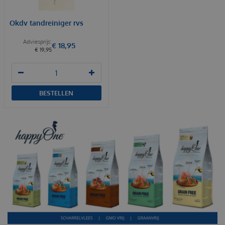
Okdv tandreiniger rvs
€
18
,
95
€
19
,
95
BESTELLEN